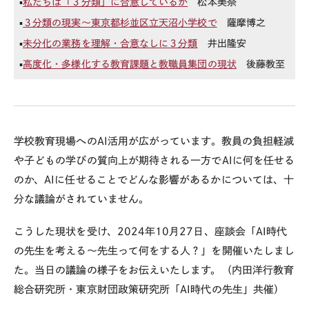
▪️
私たちは「３分類」に合意しているか
松本美奈
▪️
３分類の現実〜東京都杉並区立天沼小学校で
薩摩博之
▪️
未分化の業務を理解・合意なしに３分類
井出隆安
▪️
高度化・多様化する教育課題と教職員集団の現状
後藤教至
学校教育現場へのAI活用が広がっています。教員の負担軽減
や子どもの学びの質向上が期待される一方でAIに何を任せる
のか、AIに任せることでどんな影響があるかについては、十
分な議論がされていません。
こうした現状を受け、2024年10月27日、座談会「AI時代
の先生を考える～先生って何をする人？」を開催いたしまし
た。当日の議論の様子をお伝えいたします。（内田洋行教育
総合研究所・東京財団政策研究所「AI時代の先生」共催）