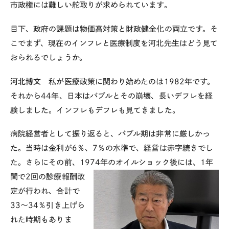
市政権には難しい舵取りが求められています。
目下、政府の課題は物価高対策と財政健全化の両立です。そ
こでまず、現在のインフレと医療制度を河北先生はどう見て
おられるでしょうか。
河北博文
私が医療政策に関わり始めたのは
1982
年です。
それから
44
年、日本はバブルとその崩壊、長いデフレを経
験しました。インフレもデフレも見てきました。
病院経営者として振り返ると、バブル期は非常に厳しかっ
た。当時は金利が
6
％、
7
％の水準で、経営は赤字続きでし
た。さらにその前、
1974
年のオイルショック後には、
1
年
間で
2
回の診
療報酬改
定が行われ、合計で
33〜34％引き上げら
れた時期もありま