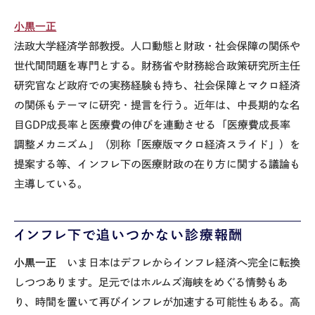
小黒一正
法政大学経済学部教授。人口動態と財政・社会保障の関係や
世代間問題を専門とする。財務省や財務総合政策研究所主任
研究官など政府での実務経験も持ち、社会保障とマクロ経済
の関係もテーマに研究・提言を行う。近年は、中長期的な名
目
GDP
成長率と医療費の伸びを連動させる「医療費成長率
調整メカニズム」（別称「医療版マクロ経済スライド」）を
提案する等、インフレ下の医療財政の在り方に関する議論も
主導している。
インフレ下で追いつかない診療報酬
小黒一正
いま日本はデフレからインフレ経済へ完全に転換
しつつあります。足元ではホルムズ海峡をめぐる情勢もあ
り、時間を置いて再びインフレが加速する可能性もある。高