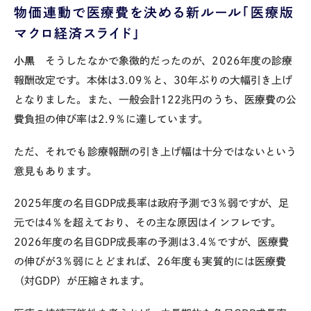
物価連動で医療費を決める新ルール「医療版
マクロ経済スライド」
小黒
そうしたなかで象徴的だったのが、
2026
年度の診療
報酬改定です。本体は
3.09
％と、
30
年ぶりの大幅引き上げ
となりました。また、一般会計
122
兆円のうち、医療費の公
費負担の伸び率は
2.9
％に達しています。
ただ、それでも診療報酬の引き上げ幅は十分ではないという
意見もあります。
2025
年度の名目
GDP
成長率は政府予測で
3
％弱ですが、足
元では
4
％を超えており、その主な原因はインフレです。
2026
年度の名目
GDP
成長率の予測は
3.4
％ですが、医療費
の伸びが
3
％弱にとどまれば、
26
年度も実質的には医療費
（対
GDP
）が圧縮されます。