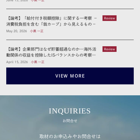
June 15, 2026
小黒 一正
【論考】「給付付き税額控除」に関する一考察 －
Review
消費税負担を含む「翁カーブ」から見えるもの－
May 20, 2026
小黒 一正
【論考】企業部門はなぜ貯蓄超過なのか―海外活
Review
動関係の収益を控除したISバランスからの考察―
April 15, 2026
小黒 一正
VIEW MORE
INQUIRIES
お問合せ
取材のお申込みやお問合せは