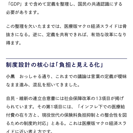
「
GDP
」まで含めて定義を整理し、国民の共通認識にする
必要があります。
この整理を欠いたままでは、医療版マクロ経済スライドは骨
抜きになる。逆に、定義を共有できれば、有効な改革になり
得ます。
制度設計の核心は「負担と見える化」
小黒
おっしゃる通り、これまでの議論は言葉の定義が曖昧
なまま進み、混乱を招いてきました。
自民・維新の連立合意書には社会保障改革の
13
項目が掲げ
られています。その第
1
項目には、「インフレ下での医療給
付費の在り方と、現役世代の保険料負担抑制との整合性を図
るための制度的対応」とある。これは医療版マクロ経済スラ
イドに近い考え方です。