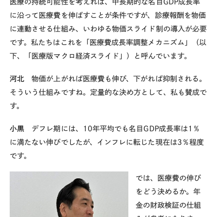
医療の持続可能性を考えれば、中長期的な名目
GDP
成長率
に沿って医療費を伸ばすことが条件ですが、診療報酬を物価
に連動させる仕組み、いわゆる物価スライド制の導入が必要
です。私たちはこれを「医療費成長率調整メカニズム」（以
下、「医療版マクロ経済スライド」）と呼んでいます。
河北
物価が上がれば医療費も伸び、下がれば抑制される。
そういう仕組みですね。定量的な決め方として、私も賛成で
す。
小黒
デフレ期には、
10
年平均でも名目
GDP
成長率は
1
％
に満たない伸びでしたが、インフレに転じた現在は
3
％程度
です。
では、医療費の伸び
をどう決めるか。年
金の財政検証の仕組