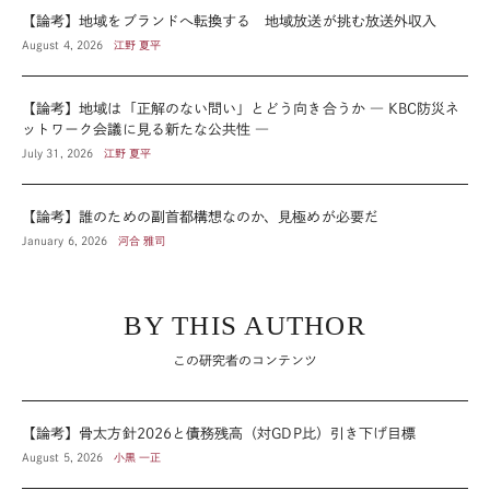
【論考】地域をブランドへ転換する 地域放送が挑む放送外収入
August 4, 2026
江野 夏平
【論考】地域は「正解のない問い」とどう向き合うか ― KBC防災ネ
ットワーク会議に見る新たな公共性 ―
July 31, 2026
江野 夏平
【論考】誰のための副首都構想なのか、見極めが必要だ
January 6, 2026
河合 雅司
BY THIS AUTHOR
この研究者のコンテンツ
【論考】骨太方針2026と債務残高（対GDP比）引き下げ目標
August 5, 2026
小黒 一正