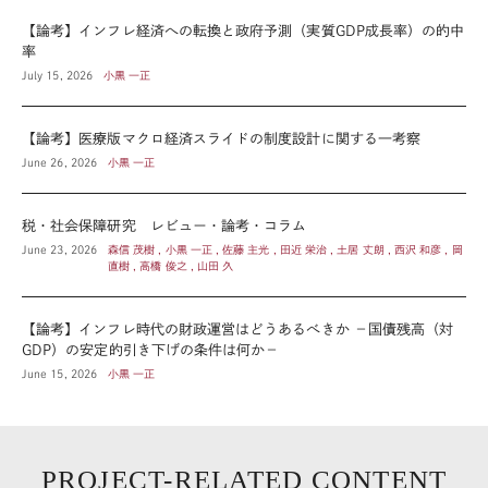
【論考】インフレ経済への転換と政府予測（実質GDP成長率）の的中
率
July 15, 2026
小黒 一正
【論考】医療版マクロ経済スライドの制度設計に関する一考察
June 26, 2026
小黒 一正
税・社会保障研究 レビュー・論考・コラム
June 23, 2026
森信 茂樹 , 小黒 一正 , 佐藤 主光 , 田近 栄治 , 土居 丈朗 , 西沢 和彦 , 岡
直樹 , 高橋 俊之 , 山田 久
【論考】インフレ時代の財政運営はどうあるべきか －国債残高（対
GDP）の安定的引き下げの条件は何か－
June 15, 2026
小黒 一正
PROJECT-RELATED CONTENT