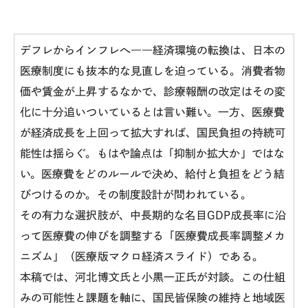
デフレからインフレへ
――
経済環境の転換は、日本の
医療制度にも抜本的な見直しを迫っている。消費者物
価や賃金が上昇するなかで、診療報酬の改定はその変
化に十分追いついているとは言い難い。一方、医療費
が経済成長を上回って拡大すれば、国民負担の持続可
能性は揺らぐ。もはや論点は「抑制か拡大か」ではな
い。医療費をどのルールで決め、給付と負担をどう結
びつけるのか。その制度設計が問われている。
その有力な選択肢が、中長期的な名目
GDP
成長率に沿
って医療費の伸びを調整する「医療費成長率調整メカ
ニズム」（医療版マクロ経済スライド）である。
本稿では、河北博文氏と小黒一正氏が対談。この仕組
みの可能性と課題を軸に、国民皆保険の維持と地域医