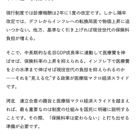
現行制度では診療報酬は
2
年に
1
度の改定です。しかし隔年
改定では、デフレからインフレへの転換局面で物価上昇に追
いつかない。他方、基準なく引き上げれば現役世代の保険料
負担が増える。
そこで、中長期的な名目
GDP
成長率に連動して医療費を伸
ばせば、保険料率の上昇を抑えられる。インフレ下で医療費
をどの水準まで伸ばせば現役世代の負担を抑えられるのか
――
それを
“
見える化
”
する政策が医療版マクロ経済スライド
です。
河北
連立合意の趣旨と医療版マクロ経済スライドを踏まえ
れば、最も重要なのは制度の仕組みを国民に明確に説明する
ことです。その際、「保険料率は変わらない」と打ち出せる
準備が必要です。