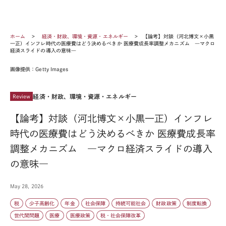
ホーム
経済・財政、環境・資源・エネルギー
【論考】対談（河北博文×小黒
一正）インフレ時代の医療費はどう決めるべきか 医療費成長率調整メカニズム ―マクロ
経済スライドの導入の意味―
画像提供：Getty Images
経済・財政、環境・資源・エネルギー
Review
【論考】対談（河北博文×小黒一正）インフレ
時代の医療費はどう決めるべきか 医療費成長率
調整メカニズム ―マクロ経済スライドの導入
の意味―
May 28, 2026
税
少子高齢化
年金
社会保障
持続可能社会
財政政策
制度転換
世代間問題
医療
医療政策
税・社会保障改革