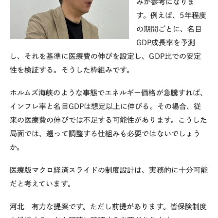
みが参考になりま
す。例えば、
5
年程度
の期間ごとに、名目
GDP
成長率を予測
し、それを基準に医療費の伸びを設定し、
GDP
比での安定
性を検証する。そうした枠組みです。
ホルムズ海峡のような事態でエネルギー価格が急騰すれば、
インフレ率と名目
GDP
は想定以上に伸びる。その場合、従
来の医療費の伸びでは不足する可能性があります。こうした
局面では、遡って調整する仕組みも必要ではないでしょう
か。
医療版マクロ経済スライドの制度設計は、実務的に十分可能
だと考えています。
河北
有力な提案です。ただし前提があります。皆保険制度