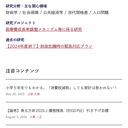
研究分野・主な関心領域
財政学
社会保障
公共経済学
世代間格差
人口問題
研究プロジェクト
医療費成長率調整メカニズム等に係る研究
過去の研究
【2024年度終了】財政危機時の緊急対応プラン
注目コンテンツ
小学５年生でもわかる。「消費税減税」しても家計は救われない！
May 20, 2025
土居 丈朗
【論考】骨太方針2026と債務残高（対GDP比）引き下げ目標
August 5, 2026
小黒 一正