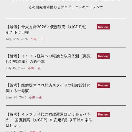
この研究者が関わるプロジェクトのコンテンツ
【論考】骨太方針2026と債務残高（対GDP比）
Review
引き下げ目標
August 5, 2026
小黒 一正
【論考】インフレ経済への転換と政府予測（実質
Review
GDP成長率）の的中率
July 15, 2026
小黒 一正
【論考】医療版マクロ経済スライドの制度設計に
Review
関する一考察
June 26, 2026
小黒 一正
【論考】インフレ時代の財政運営はどうあるべき
Review
か －国債残高（対GDP）の安定的引き下げの条件
は何か...