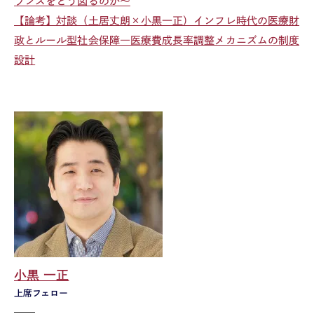
ランスをどう図るのか～
【論考】対談（土居丈朗×小黒一正）インフレ時代の医療財
政とルール型社会保障―医療費成長率調整メカニズムの制度
設計
小黒 一正
上席フェロー