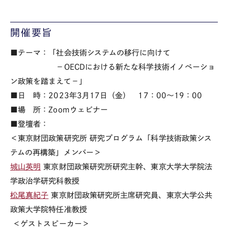
開催要旨
■テーマ：「社会技術システムの移行に向けて
－
OECD
における新たな科学技術イノベーショ
ン政策を踏まえて－」
■日 時：
2023
年
3
月
17
日（金）
17
：
00
～
19
：
00
■場 所：
Zoom
ウェビナー
■登壇者：
＜東京財団政策研究所 研究プログラム「科学技術政策シス
テムの再構築」メンバー＞
城山英明
東京財団政策研究所研究主幹、東京大学大学院法
学政治学研究科教授
松尾真紀子
東京財団政策研究所主席研究員、東京大学公共
政策大学院特任准教授
＜ゲストスピーカー＞