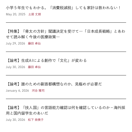
小学５年生でもわかる。「消費税減税」しても家計は救われない！
May 20, 2025
土居 丈朗
【特集】「骨太の方針」閣議決定を受けて―「日本成長戦略」とあわ
せて読み解く今後の医療政策―
July 29, 2026
藤田 卓仙
【論考】生成AIによる創作で「文化」が変わる
July 30, 2026
藤田 卓仙
【論考】誰のための副首都構想なのか、見極めが必要だ
January 6, 2026
河合 雅司
【論考】「技人国」の言語能力確認は何を確認しているのか－海外採
用と国内留学生のあいだ
July 30, 2026
松下 奈美子