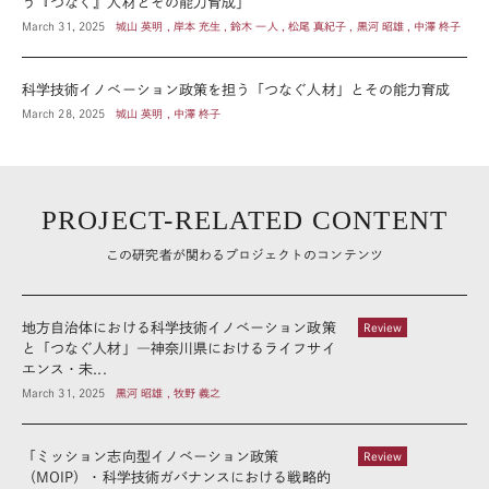
う『つなぐ』人材とその能力育成」
March 31, 2025
城山 英明 , 岸本 充生 , 鈴木 一人 , 松尾 真紀子 , 黒河 昭雄 , 中澤 柊子
科学技術イノベーション政策を担う「つなぐ人材」とその能力育成
March 28, 2025
城山 英明 , 中澤 柊子
PROJECT-RELATED CONTENT
この研究者が関わるプロジェクトのコンテンツ
地方自治体における科学技術イノベーション政策
Review
と「つなぐ人材」―神奈川県におけるライフサイ
エンス・未...
March 31, 2025
黒河 昭雄 , 牧野 義之
「ミッション志向型イノベーション政策
Review
（MOIP）・科学技術ガバナンスにおける戦略的