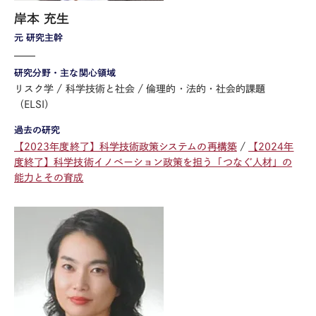
岸本 充生
元 研究主幹
研究分野・主な関心領域
リスク学
科学技術と社会
倫理的・法的・社会的課題
（ELSI）
過去の研究
【2023年度終了】科学技術政策システムの再構築
【2024年
度終了】科学技術イノベーション政策を担う「つなぐ人材」の
能力とその育成