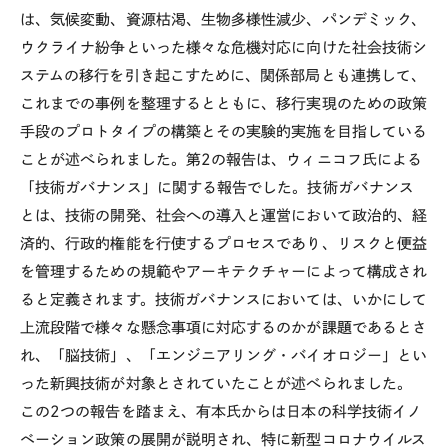
は、気候変動、資源枯渇、生物多様性減少、パンデミック、
ウクライナ紛争といった様々な危機対応に向けた社会技術シ
ステムの移行を引き起こすために、関係部局とも連携して、
これまでの事例を整理するとともに、移行実現のための政策
手段のプロトタイプの構築とその実験的実施を目指している
ことが述べられました。第
2
の報告は、ウィニコフ氏による
「技術ガバナンス」に関する報告でした。技術ガバナンス
とは、技術の開発、社会への導入と運営において政治的、経
済的、行政的権能を行使するプロセスであり、リスクと便益
を管理するための規範やアーキテクチャーによって構成され
ると定義されます。技術ガバナンスにおいては、いかにして
上流段階で様々な懸念事項に対応するのかが課題であるとさ
れ、「脳技術」、「エンジニアリング・バイオロジー」とい
った新興技術が対象とされていたことが述べられました。
この
2
つの報告を踏まえ、有本氏からは日本の科学技術イノ
ベーション政策の展開が説明され、特に新型コロナウイルス