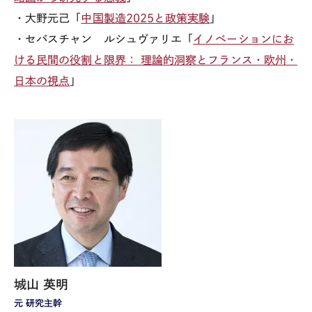
・大野元己「
中国製造2025と政策実験
」
・セバスチャン ルシュヴァリエ「
イノベーションにお
ける民間の役割と限界： 理論的洞察とフランス・欧州・
日本の視点
」
城山 英明
元 研究主幹