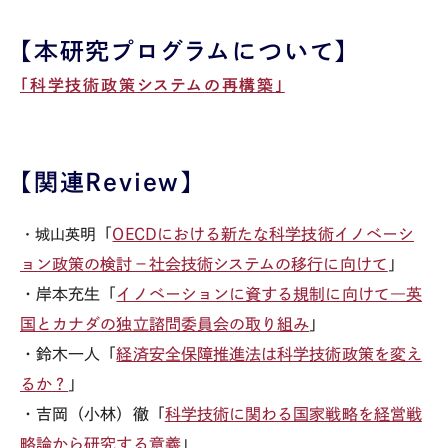
【本研究プログラムについて】
「科学技術政策システムの再構築」
【関連Review】
明「
OECDにおける新たな科学技術イノベーシ
・城山英
ョン政策の検討－社会技術システムの移行に向けて
」
・岸本充生「
イノベーションに資する規制に向けて―英
国とカナダの独立諮問委員会の取り組み
」
・鈴木一人「
経済安全保障推進法は科学技術政策を変え
るか？
」
・吉岡（小林）徹「
科学技術に関わる国家戦略を経営戦
略論から研究する意義
」