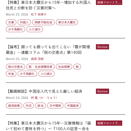
【特集】東日本大震災から15年―増加する外国人
政策フロントライン
住民と分断を防ぐ災害対策へ
March 25, 2026
松下 奈美子
災害
外国人
持続可能社会
東日本大震災
少子高齢化
人口減少
【論考】掘っても掘っても出てこない「霞が関埋
Review
蔵金」―連載コラム「税の交差点」第140回
March 25, 2026
森信 茂樹
税の交差点
税・社会保障改革
社会保障
税
年金
少子高齢化
人口減少
【動画解説】中国全人代で見えた厳しい経済
Review
March 24, 2026
柯 隆（か・りゅう）
経済政策
外交
政治
日中関係
中国経済
【特集】東日本大震災から15年―災害情報は「届
政策フロントライン
いて初めて意味を持つ」～『100人の証言～命を