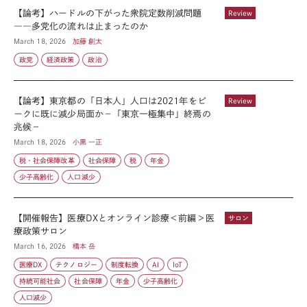
【論考】ハードルの下がった衆院定数削減問題
Review
――多党化の流れは止まったのか
March 18, 2026
加藤 創太
政党
経済政策
政治
【論考】東京都の「日本人」人口は2021年をピ
Review
ークに既に減少局面か－「東京一極集中」終焉の
兆候－
March 18, 2026
小黒 一正
税・社会保障改革
社会保障
税
年金
少子高齢化
人口減少
【開催報告】医療DXとオンライン診療＜前編＞医
サロン
療政策サロン
March 16, 2026
橋本 岳
医療DX
テクノロジー
制度転換
AI
IoT
持続可能社会
社会保障
年金
少子高齢化
人口減少