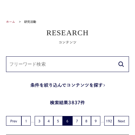
ホーム
研究活動
RESEARCH
コンテンツ
条件を絞り込んでコンテンツを探す
検索結果3837件
Prev
1
3
4
5
6
7
8
9
192
Next