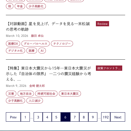
税
年金
少子高齢化
【対談動画】星を見上げ、データを見る—末松誠
Review
の思考の軌跡
March 10, 2026
藤田 卓仙
医療DX
グローバルヘルス
テクノロジー
デジタル化
医療
AI
【特集】東日本大震災から15年―東日本大震災が
政策フロントライン
示した『自治体の限界』 ―二つの震災経験から考
える、...
March 9, 2026
金崎 健太郎
災害
地方自治
持続可能社会
東日本大震災
少子高齢化
人口減少
Prev
1
3
4
5
6
7
8
9
192
Next