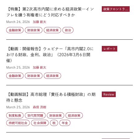
【特集】第2次高市内閣に求める経済政策―イン
政策フロントライン
フレを嫌う有権者にどう対応すべきか
March 26, 2026
加藤 創太
金融政策
財政政策
経済政策
政治
【動画：開催報告】ウェビナー「高市内閣2.0に
レポート
おける財政、金利、政治」（2026年3月6日開
催）
March 25, 2026
加藤 創太
金融政策
財政政策
経済政策
【動画解説】高市総理「責任ある積極財政」の期
Review
待と懸念
March 25, 2026
森信 茂樹
制度転換
世代間問題
財政政策
経済政策
持続可能社会
社会保障
税
年金