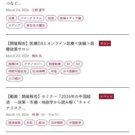
つなぐ...
March 24, 2026
江野 夏平
災害
ジャーナリズム
放送
地域メディア論
メディア
東日本大震災
【開催報告】医療DXとオンライン診療＜後編＞医
サロン
療政策サロン
March 23, 2026
橋本 岳
医療DX
テクノロジー
制度転換
AI
IoT
持続可能社会
社会保障
年金
少子高齢化
人口減少
【動画：開催報告】セミナー「2026年の中国経
イベント
済 ー政策・市場・地政学から読み解く“チャイ
ナリスク...
March 19, 2026
柯 隆（か・りゅう）
経済政策
外交
政治
日中関係
中国経済