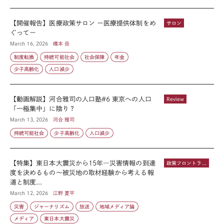
【開催報告】医療政策サロン ー医療提供体制をめ
サロン
ぐってー
March 16, 2026
橋本 岳
制度転換
持続可能社会
社会保障
年金
少子高齢化
人口減少
【動画解説】河合雅司の人口塾#6 東京への人口
Review
「一極集中」に陰り？
March 13, 2026
河合 雅司
持続可能社会
少子高齢化
人口減少
【特集】東日本大震災から15年―災害情報の到達
政策フロントライン
度を決めるもの～被災地の取材経験から考える報
道と制度...
March 12, 2026
江野 夏平
災害
ジャーナリズム
放送
地域メディア論
メディア
東日本大震災