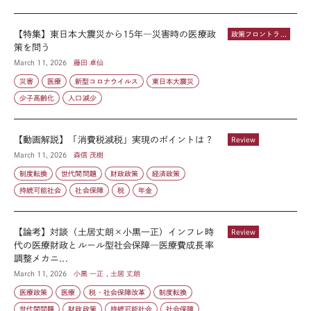
【特集】東日本大震災から15年―災害時の医療政
政策フロントライン
策を問う
March 11, 2026
藤田 卓仙
災害
医療
新型コロナウイルス
東日本大震災
少子高齢化
人口減少
【動画解説】「消費税減税」実現のポイントは？
Review
March 11, 2026
森信 茂樹
制度転換
世代間問題
財政政策
経済政策
持続可能社会
社会保障
税
年金
【論考】対談（土居丈朗×小黒一正）インフレ時
Review
代の医療財政とルール型社会保障―医療費成長率
調整メカニ...
March 11, 2026
小黒 一正 , 土居 丈朗
医療政策
医療
税・社会保障改革
制度転換
世代間問題
財政政策
持続可能社会
社会保障