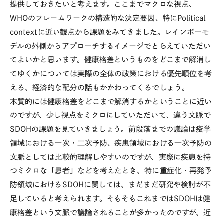
提供しておきたいと考えます。ここまでマクロな視点、
WHO
のフレームワークの構造的な決定要因、特に
Political
context
に近い観点から課題をみてきました。レインボーモ
デルの外側からアプローチするイメージでとらえていただい
てよいかと思います。健康格差というものをどこまで解消し
てゆくかについては実際の全体の政策における優先順位を考
える、経済的な配分の話もかかわってくるでしょう。
本質的には健康格差をどこまで解消するかということに近い
のですが、少し視点をミクロにしていただいて、違う文脈で
SDOH
の課題を見ていきましょう。前段落までの議論は疫学
領域における一次・二次予防、疾患領域における一次予防の
文脈としては比較的理解しやすいのですが、実際に疾患を持
つミクロな「患者」などを考えたとき、特に重症化・再発予
防領域における
SDOH
に関しては、まだまだ研究や検討が不
足していると考えられます。そもそもこれまでは
SDOH
は健
康格差という文脈で議論されることが多かったのですが、近