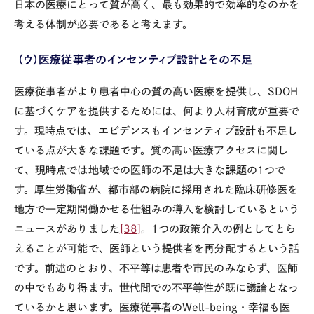
日本の医療にとって質が高く、最も効果的で効率的なのかを
考える体制が必要であると考えます。
（ウ）医療従事者のインセンティブ設計とその不足
医療従事者がより患者中心の質の高い医療を提供し、
SDOH
に基づくケアを提供するためには、何より人材育成が重要で
す。現時点では、エビデンスもインセンティブ設計も不足し
ている点が大きな課題です。質の高い医療アクセスに関し
て、現時点では地域での医師の不足は大きな課題の
1
つで
す。厚生労働省が、都市部の病院に採用された臨床研修医を
地方で一定期間働かせる仕組みの導入を検討しているという
ニュースがありました
[38]
。
1
つの政策介入の例としてとら
えることが可能で、医師という提供者を再分配するという話
です。前述のとおり、不平等は患者や市民のみならず、医師
の中でもあり得ます。世代間での不平等性が既に議論となっ
ているかと思います。医療従事者の
Well-being
・幸福も医