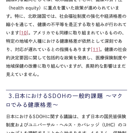
（
health equity
）に重点を置いた政策が進められていま
す。特に、北欧諸国では、社会福祉制度の強化や経済格差の
縮小を通じて、健康の不平等を是正する取り組みが行われて
います
[10]
。アメリカでも同様に取り組まれているものの、
特定の地域や人種における健康格差が依然として深刻であ
り、対応が遅れているとの指摘もあります
[11]
。健康の社会
的決定要因に関して包括的な政策を発表し、医療保険制度や
地域保健の改善に取り組んでいますが、長期的な影響はまだ
見えていません。
3.日本における
SDOH
の一般的課題 ～マク
ロでみる健康格差～
日本における
SDOH
に関する議論は、まず日本の国民皆保険
制度およびユニバーサル・ヘルス・カバレッジ（
UHC
）のコ