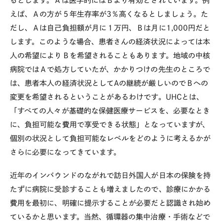
るとします。Ａは医学的にはＢより有効とされています。例
えば、Ａの方が５年生存率が
3
％高くなるとしましょう。た
だし、Ａは自己負担額が月に１万円、Ｂは月に
1,000
円だと
します。このような場合、患者さんの経済状況によっては本
人の希望によりＢを希望されることもあります。地域の中核
病院ではＡで処方していたが、かかりつけの先生のところで
は、患者本人の経済状況として
A
の継続が厳しいのでＢへの
変更を希望されるということがあるわけです。
UHC
とは、
「すべての人々が基礎的な保健医療サービスを、必要なとき
に、負担可能な費用で享受できる状態」となっていますが、
個別の状況として負担可能なレベルをどのように考えるかが
さらに必要になってきています。
近年のインバウンドのながれで訪日外国人が日本の保険を持
たずに病院に受診することも増えましたので、診療にかかる
費用を最初に、明確に提示することが必要だと認識され始め
ているかと思います。当然、循環器の集中治療・手術などで