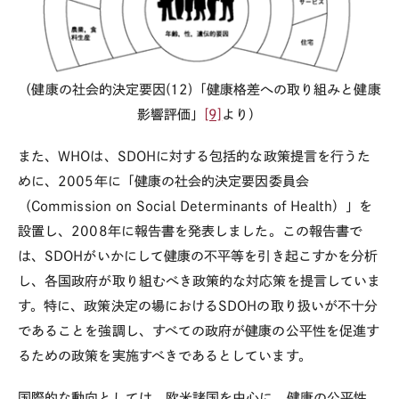
（健康の社会的決定要因
(12)
「健康格差への取り組みと健康
影響評価」
[9]
より）
また、
WHO
は、
SDOH
に対する包括的な政策提言を行うた
めに、
2005
年に「健康の社会的決定要因委員会
（
Commission on Social Determinants of Health
）」を
設置し、
2008
年に報告書を発表しました。この報告書で
は、
SDOH
がいかにして健康の不平等を引き起こすかを分析
し、各国政府が取り組むべき政策的な対応策を提言していま
す。特に、政策決定の場における
SDOH
の取り扱いが不十分
であることを強調し、すべての政府が健康の公平性を促進す
るための政策を実施すべきであるとしています。
国際的な動向としては、欧米諸国を中心に、健康の公平性