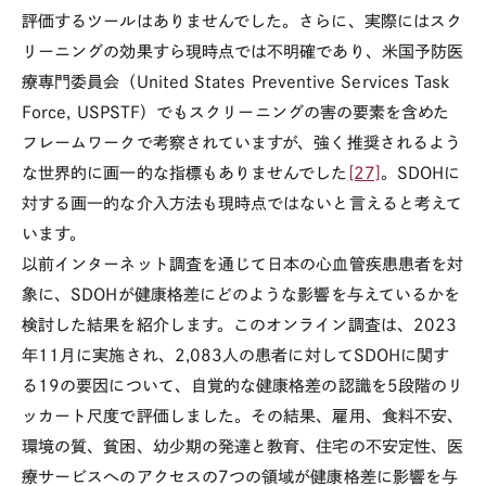
評価するツールはありませんでした。さらに、実際にはスク
リーニングの効果すら現時点では不明確であり、米国予防医
療専門委員会（
United States Preventive Services Task
Force, USPSTF
）でもスクリーニングの害の要素を含めた
フレームワークで考察されていますが、強く推奨されるよう
な世界的に画一的な指標もありませんでした
[27]
。
SDOH
に
対する画一的な介入方法も現時点ではないと言えると考えて
います。
以前インターネット調査を通じて日本の心血管疾患患者を対
象に、
SDOH
が健康格差にどのような影響を与えているかを
検討した結果を紹介します。このオンライン調査は、
2023
年
11
月に実施され、
2,083
人の患者に対して
SDOH
に関す
る
19
の要因について、自覚的な健康格差の認識を
5
段階のリ
ッカート尺度で評価しました。その結果、雇用、食料不安、
環境の質、貧困、幼少期の発達と教育、住宅の不安定性、医
療サービスへのアクセスの
7
つの領域が健康格差に影響を与