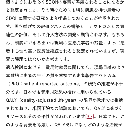
植のようにおそらく
SDOH
の要素が考慮されることになるか
と想定されます。その時のためにも特に疾患を持つ患者の
SDOH
に関する研究をより推進しておくことが推奨されま
す。国を挙げての評価システムの構築と、アウトカムとの関
連性の評価、そして介入方法の開発が期待されます。もちろ
ん、制度ができるまでは現場の医療従事者の裁量によって患
者中心性の高い医療は継続されると想定されていますが、喫
緊の課題ではないかと考えます。
適応検討における、費用対効果に関しても、現場目線のより
本質的に患者の生活の質を重視する患者報告アウトカム
（
PRO
：
patient reported outcome
）の研究の推進が不十
分です。日本でも費用対効果の検討に用いられている
QALY
（
quality-adjusted life year
）の限界が欧米では指摘
されており、米国下院での議論においても、
QALY
に基づく
リソース配分の公平性が問われています
[37]
。日本でも、こ
のような背景を考慮し、
QALY
だけでなくどのような治療が