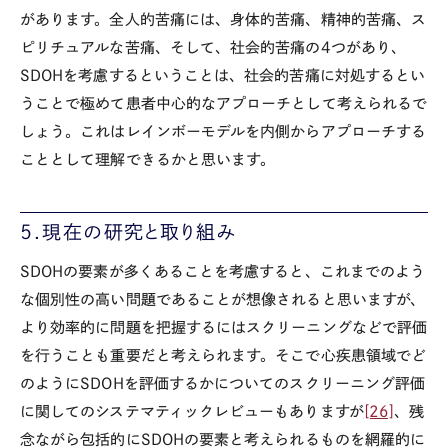
があります。全人的苦痛には、身体的苦痛、精神的苦痛、ス
ピリチュアルな苦痛、そして、社会的苦痛の
4
つがあり、
SDOH
を考慮するということは、社会的苦痛に対処するとい
うことで極めて患者中心的なアプローチとして考えられるで
しょう。これはレインボーモデルを内側からアプローチする
こととして理解できるかと思います。
5.現在の研究と取り組み
SDOH
の要素が多くあることを考慮すると、これまでのよう
な個別性の高い問題であることが想像されると思いますが、
より効率的に問題を把握するにはスクリーニングなどで評価
を行うことも重要だと考えられます。そこで心疾患領域でど
のように
SDOH
を評価するかについてのスクリーニング評価
に関してのシステマティックレビューもありますが
[26]
、残
念ながら包括的に
SDOH
の要素と考えられるものを網羅的に