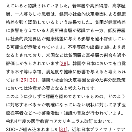
えていると認識されていました。若年層や高所得層、高学歴
層、一人暮らしの患者は、健康の社会的決定要因による健康
格差を強く認識しているという結果でした。貧困が健康格差
に影響を与えていると高所得者層が認識する一方、低所得層
は社会的決定要因が健康格差に与える影響を過小評価してい
る可能性が示唆されています。不平等感の認識は国により異
なるとされており、米国などは貧困層と富裕層の割合を過小
評価しがちとされています
[28]
。韓国や日本においても自覚
する不平等は幸福、満足度や健康に影響を与えると考えられ
ており
[29]
[30]
、健康の社会的決定要因を含めた再分配政策
においては注意が必要となると考えられます。
このように少しずつ課題を認めてきているものの、どのよう
に対応するべきかが明確になっていない現状に対してまず医
療従事者などへの啓発活動・知識の普及が行われています。
令和
4
年度の医学教育コアカリキュラム改訂において、
SDOH
が組み込まれました
[31]
。近年日本プライマリ・ケア