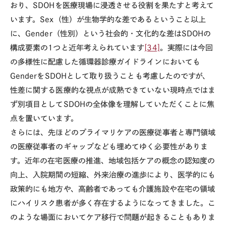
おり、
SDOH
を医療現場に浸透させる役割を果たすと考えて
います。
Sex
（性）が生物学的な差であるということ以上
に、
Gender
（性別）という社会的・文化的な差は
SDOH
の
構成要素の
1
つと近年考えられています
[34]
。実際には今回
の多様性に配慮した循環器診療ガイドラインにおいても
Gender
を
SDOH
として取り扱うことも考慮したのですが、
性差に関する医療的な視点が成熟できていない現時点ではま
ず別項目として
SDOH
の全体像を理解していただくことに焦
点を置いています。
さらには、先ほどのプライマリケアの医療従事者と専門領域
の医療従事者のギャップなども埋めてゆく必要性がありま
す。近年の在宅医療の推進、地域包括ケアの概念の認知度の
向上、入院期間の短縮、外来治療の進歩により、医学的にも
政策的にも地方や、高齢者であっても介護施設や在宅の領域
にハイリスク患者が多く存在するようになってきました。こ
のような場面においてケア移行で問題が起きることもありま