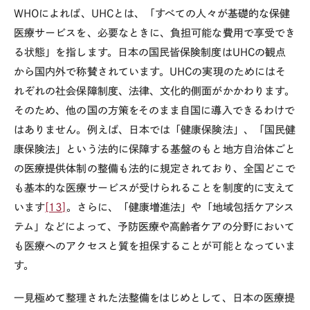
WHO
によれば、
UHC
とは、「すべての人々が基礎的な保健
医療サービスを、必要なときに、負担可能な費用で享受でき
る状態」を指します。日本の国民皆保険制度は
UHC
の観点
から国内外で称賛されています。
UHC
の実現のためにはそ
れぞれの社会保障制度、法律、文化的側面がかかわります。
そのため、他の国の方策をそのまま自国に導入できるわけで
はありません。例えば、日本では「健康保険法」、「国民健
康保険法」という法的に保障する基盤のもと地方自治体ごと
の医療提供体制の整備も法的に規定されており、全国どこで
も基本的な医療サービスが受けられることを制度的に支えて
います
[13]
。さらに、「健康増進法」や「地域包括ケアシス
テム」などによって、予防医療や高齢者ケアの分野において
も医療へのアクセスと質を担保することが可能となっていま
す。
一見極めて整理された法整備をはじめとして、日本の医療提