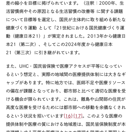
差の縮小を目標に掲げられています。（注釈：
2000
年、生
活習慣病やその原因となる生活習慣の改善等 に関する課題
について目標等を選定し、国民が主体的に取り組める新たな
健康づくり運動 として「
21
世紀における国民健康づくり運
動（健康日本
21
）」が策定されました。
2013
年から健康日
本
21
（第二次）、そしてこの
2024
年度から健康日本
21
（第三次）に引き継がれています。
また、
UHC
・国民皆保険で医療アクセスが平等になってい
るという想定と、実際の地域間の医療提供体制には大きなギ
ャップがあります。特に地方では、医師不足や医療リソース
の偏在が課題となっており、都市部と比べて適切な医療を受
ける機会が限られています。これは、離島や山間部の住民が
高度な医療を受けるためには都市部への移動を余儀なくされ
,
るという状況を招いています
[16]
[17]
。このような医療の
提供体制や医療の質における地域差は、国民皆保険制度が本