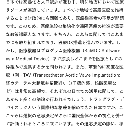
日本では高齢化と人口減少が進む中、特に地方において医療
リソースが逼迫しています。すべての地域で高度医療を維持
することは財政的にも困難であり、医療従事者の不足が問題
です。このため、医療施設の集約化や遠隔医療の推進が重要
な政策課題となります。もちろん、これらに関してはこれま
でにも取り組まれており、医療
DX
推進も進んでいます。し
かし、医療機器はプログラム医療機器（
SaMD
：
Software
as a Medical Device
）まで拡張しどこまでを医療としての
枠組みで提供するかを問われます。また、革新的に高度な医
療（例：
TAVI(Transcatheter Aortic Valve Implantation:
経カテーテル大動脈弁留置術
)
、分子標的薬、核酸医療な
ど）は非常に高額で、それぞれの日本での活用に関して、こ
れからも多くの議論が行われるでしょう。ドラッグラグ・デ
バイスラグという国際的な格差を縮めてきた日本ですが、こ
こからは選択の意思決定がさらに国民全体からの視点も併せ
て評価されるところに来ています。その適応決定の際に、移