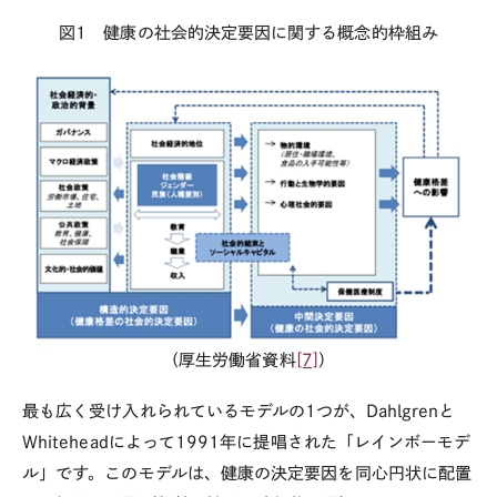
図
1
健康の社会的決定要因に関する概念的枠組み
（厚生労働省資料
[7]
）
最も広く受け入れられているモデルの
1
つが、
Dahlgren
と
Whitehead
によって
1991
年に提唱された「レインボーモデ
ル」です。このモデルは、健康の決定要因を同心円状に配置