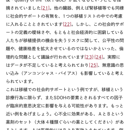
摘されていました
[21]
。他の臓器、例えば腎移植等でも同様
に社会的サポートの有無を、
1
つの移植リストの中での考慮
に入れることとされています
[22]
。しかし、この社会的サポ
ートの定義の曖昧さや、もともと社会経済的に困窮している
人たちが移植提供の機会を失うリスクに関して、公平性の問
題や、健康格差を拡大させているのではないかといった、倫
,
理的な問題として議論が行われています
[23]
[24]
。実際に
はデータが不足していると考えられており
[25]
、無意識の思
い込み（アンコンシャス・バイアス）も影響していると考え
られています。
これは移植での社会的サポートという例ですが、移植という
診療行為に限らず、また
SDOH
の要素とされるすべての因子
が臨床的意思決定に影響を与える可能性があります。もっと
近い例をあげましょう。心不全に効果がある、ＡとＢという
薬剤のセット（大体４種類ぐらいの薬としてください）があ