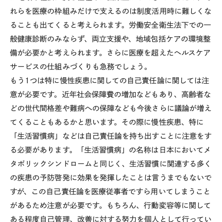
れらを医療の枠組みだけで支えるのは制度活用時に難しくな
ることも出てくると考えられます。労働安全衛生法下での一
般健康診断のみならず、両立支援や、地域包括ケアの環境整
備が必要かと考えられます。さらに医療を超えたヘルスケア
サービスの仕組みづくりも急務でしょう。
もう
1
つは特に慢性疾患に関しての自己責任論に関しては注
意が必要です。近年社会保障費の増加などもあり、高齢者な
どの世代間格差や難病への保障なども今後さらに議論が増え
てくることもあるかと思います。その際に慢性疾患、特に
「生活習慣病」などは自己責任論を持ち出すことに注意をす
る必要があります。「生活習慣病」の名称は日本においてメ
タボリックシンドロームと同じく、生活習慣に関連する多く
の疾患の予防啓発に効果を発揮したことは言うまでもないで
すが、この自己責任論を医療従事者ですら用いてしまうこと
があるため注意が必要です。もちろん、行動変容等に関して
ある程度自己管理、改善に対する努力を個人として行ってい