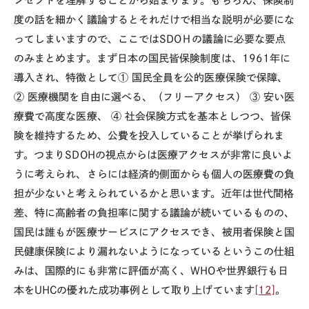
ンセプトを理解することから始まります。もちろん、保険制
度の話を細かく議論するとそれだけで相当な説明が必要にな
ってしまいますので、ここでは
SDO
Ｈの議論に必要な要点
のみまとめます。まず日本の国民皆保険制度は、
1961
年に
導入され、特徴として
①
国民全員を公的医療保険で保障、
②
医療機関を自由に選べる、（フリーアクセス）
③
安い医
療費で高度な医療、
④
社会保険方式を基本としつつ、皆保
険を維持するため、公費を投入していることが挙げられま
す。つまり
SDOH
の視点からは医療アクセスが非常に良いよ
うに考えられ、さらには経済的側面からも個人の医療費の負
担が少ないと考えられているかと思います。近年は世代間格
差、特に高齢者の負担率に関する議論が続いているものの、
国民は誰もが医療サービスにアクセスでき、被用者保険と国
民健康保険により漏れないようになっているというこの仕組
みは、国際的にも非常に評価が高く、
WHO
や世界銀行も日
本を
UHC
の優れた成功事例として取り上げています
[12]
。