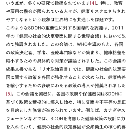
いう点が、多くの研究で指摘されています
[4]
。特に、教育
や雇用の機会が限られている人々が、健康リスクにさらされ
やすくなるという現象は世界的にも共通した課題です。
このような
SDOH
の重要性に対する国際的な認識は、
2011
年の「健康の社会的決定要因に関する世界会議」において改
めて強調されました。この会議は、
WHO
主導のもと、各国
の政策決定者、学者、医療専門家などが集まり、健康格差を
縮小するための具体的な対策が議論されました。この会議の
成果文書である「リオ政治宣言」では、健康の社会的決定要
因に関する政策を各国が強化することが求められ、健康格差
を縮小するための多岐にわたる政策の導入が推奨されました
[5]
。この会議を契機に、各国の政府や保健機関は
SDOH
に
基づく政策を積極的に導入し始め、特に貧困や不平等の是正
を目的とした施策が進められています。例えば、カナダやス
ウェーデンなどでは、
SDOH
を考慮した健康政策の設計に力
を入れており、健康の社会的決定要因が公衆衛生の核心的要