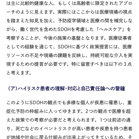
は主に比較的健康な人、もしくは高齢者に限定されたアプロ
ーチのように見えます。実際にはここからは医療現場の視点
を踏まえた知見を加え、予防疫学領域と医療の間を補完しな
がら、働く世代を含めた
SDOH
を考慮した「ヘルスケア」を
考察することが、今後の施策の基盤となります。医療従事者
としての経験を通じて、
SDOH
に基づく政策提言には、医療
リソースの不足や現場の課題を反映し、持続可能な介入を実
現するための提言が必要です。特に留意すべきは以下の３点
と考えます。
（ア）ハイリスク患者の理解・対応と自己責任論への警鐘
このように
SDOH
の観点でも多様な個人が疾患に罹患し、重
症化予防の枠組みに入ってゆきます。
2
つの観点で医療を超
えた政策での考察が必要だと考えられます。
1
つは前述の通
り、死亡などのイベントリスクが高い患者や疾患を持つ患者
が地域や社会に戻る仕組みが出来上がってきているため、そ