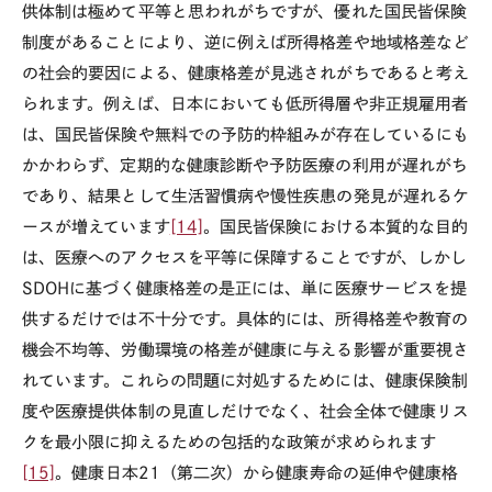
供体制は極めて平等と思われがちですが、優れた国民皆保険
制度があることにより、逆に例えば所得格差や地域格差など
の社会的要因による、健康格差が見逃されがちであると考え
られます。例えば、日本においても低所得層や非正規雇用者
は、国民皆保険や無料での予防的枠組みが存在しているにも
かかわらず、定期的な健康診断や予防医療の利用が遅れがち
であり、結果として生活習慣病や慢性疾患の発見が遅れるケ
ースが増えています
[14]
。国民皆保険における本質的な目的
は、医療へのアクセスを平等に保障することですが、しかし
SDOH
に基づく健康格差の是正には、単に医療サービスを提
供するだけでは不十分です。具体的には、所得格差や教育の
機会不均等、労働環境の格差が健康に与える影響が重要視さ
れています。これらの問題に対処するためには、健康保険制
度や医療提供体制の見直しだけでなく、社会全体で健康リス
クを最小限に抑えるための包括的な政策が求められます
[15]
。健康日本
21
（第二次）から健康寿命の延伸や健康格