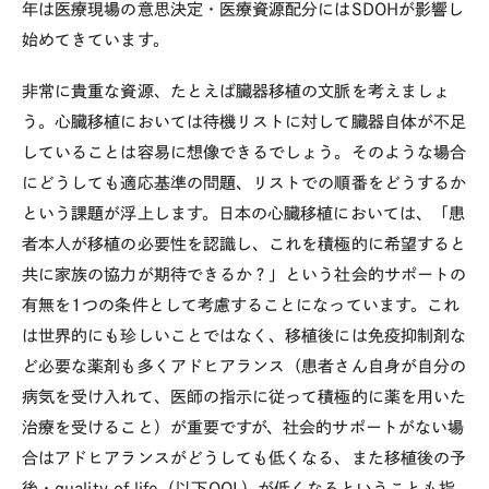
年は医療現場の意思決定・医療資源配分には
SDOH
が影響し
始めてきています。
非常に貴重な資源、たとえば臓器移植の文脈を考えましょ
う。心臓移植においては待機リストに対して臓器自体が不足
していることは容易に想像できるでしょう。そのような場合
にどうしても適応基準の問題、リストでの順番をどうするか
という課題が浮上します。日本の心臓移植においては、「患
者本人が移植の必要性を認識し、これを積極的に希望すると
共に家族の協力が期待できるか？」という社会的サポートの
有無を
1
つの条件として考慮することになっています。これ
は世界的にも珍しいことではなく、移植後には免疫抑制剤な
ど必要な薬剤も多くアドヒアランス（患者さん自身が自分の
病気を受け入れて、医師の指示に従って積極的に薬を用いた
治療を受けること）が重要ですが、社会的サポートがない場
合はアドヒアランスがどうしても低くなる、また移植後の予
後・
quality of life
（以下
QOL
）が低くなるということも指