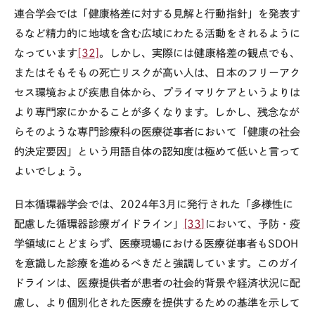
連合学会では「健康格差に対する見解と行動指針」を発表す
るなど精力的に地域を含む広域にわたる活動をされるように
なっています
[32]
。しかし、実際には健康格差の観点でも、
またはそもそもの死亡リスクが高い人は、日本のフリーアク
セス環境および疾患自体から、プライマリケアというよりは
より専門家にかかることが多くなります。しかし、残念なが
らそのような専門診療科の医療従事者において「健康の社会
的決定要因」という用語自体の認知度は極めて低いと言って
よいでしょう。
日本循環器学会では、
2024
年
3
月に発行された「多様性に
配慮した循環器診療ガイドライン」
[33]
において、予防・疫
学領域にとどまらず、医療現場における医療従事者も
SDOH
を意識した診療を進めるべきだと強調しています。このガイ
ドラインは、医療提供者が患者の社会的背景や経済状況に配
慮し、より個別化された医療を提供するための基準を示して