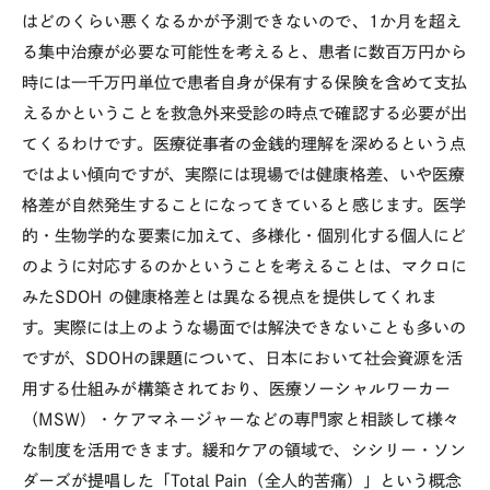
はどのくらい悪くなるかが予測できないので、
1
か月を超え
る集中治療が必要な可能性を考えると、患者に数百万円から
時には一千万円単位で患者自身が保有する保険を含めて支払
えるかということを救急外来受診の時点で確認する必要が出
てくるわけです。医療従事者の金銭的理解を深めるという点
ではよい傾向ですが、実際には現場では健康格差、いや医療
格差が自然発生することになってきていると感じます。医学
的・生物学的な要素に加えて、多様化・個別化する個人にど
のように対応するのかということを考えることは、マクロに
みた
SDOH
の健康格差とは異なる視点を提供してくれま
す。実際には上のような場面では解決できないことも多いの
ですが、
SDOH
の課題について、日本において社会資源を活
用する仕組みが構築されており、医療ソーシャルワーカー
（
MSW
）・ケアマネージャーなどの専門家と相談して様々
な制度を活用できます。緩和ケアの領域で、シシリー・ソン
ダーズが提唱した「
Total Pain
（全人的苦痛）」という概念