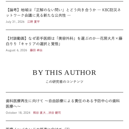
【論考】地域は「正解のない問い」とどう向き合うか ― KBC防災ネ
ットワーク会議に見る新たな公共性 ―
July 31, 2026
江野 夏平
【対談動画】なぜ若手医師は「美容外科」を選ぶのか―花房火月×藤
白りり「キャリアの選択と覚悟」
August 6, 2026
藤田 卓仙
BY THIS AUTHOR
この研究者のコンテンツ
歯科医療再生に向けて 〜自由診療による責任のある予防中心の歯科
医療へ〜
October 18, 2024
熊谷 直大 , 渋谷 健司