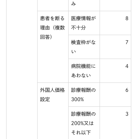
み
患者を断る
医療情報が
8
理由（複数
不十分
回答）
検査枠がな
7
い
病院機能に
4
あわない
外国人価格
診療報酬の
6
設定
300%
診療報酬の
3
200%
又は
それ以下