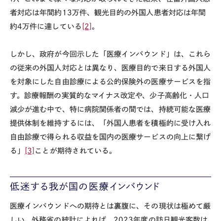
者対応は年間約
13
万件、観光目的の外国人患者対応は年間
約
4
万件に達している
[2]
。
しかし、政府が今回示した「医療インバウンド」は、これら
の従来の外国人対応とは異なり、医療目的で来日する外国人
を対象にした自由診療による公的保険外の医療サービスを指
す。診療報酬の実質的なマイナス改定や、少子高齢化・人口
減少が進む中で、特に病院関係者の間では、持続可能な医療
提供体制を維持するには、「外国人患者を積極的に受け入れ
自由診療で得られる収益を国内の医療サービスの向上に繋げ
る」
[3]
ことが期待されている。
低迷する我が国の医療インバウンド
医療インバウンドへの期待とは裏腹に、その現状は極めて厳
しい。外務省の統計によれば、
2023
年度の訪日観光客数は