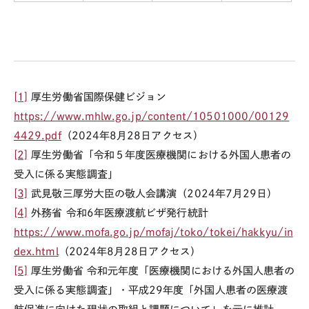
[1]
厚生労働省国際保健ビジョン
https://www.mhlw.go.jp/content/10501000/00129
4429.pdf
（
2024
年
8
月
28
日アクセス）
[2]
厚生労働省「令和５年度医療機関における外国人患者の
受入に係る実態調査」
[3]
武見敬三厚労大臣の敬人会講演（
2024
年
7
月
29
日）
[4]
外務省 令和
6
年医療渡航ビザ発行統計
https://www.mofa.go.jp/mofaj/toko/tokei/hakkyu/in
dex.html
（
2024
年
8
月
28
日アクセス）
[5]
厚生労働省 令和元年度「医療機関における外国人患者の
受入に係る実態調査」・平成
29
年度「外国人患者の医療渡