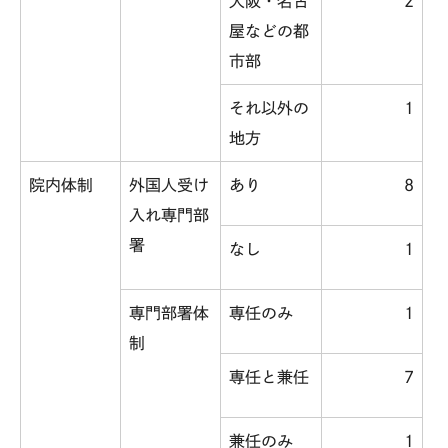
大阪・名古
2
屋などの都
市部
それ以外の
1
地方
院内体制
外国人受け
あり
8
入れ専門部
署
なし
1
専門部署体
専任のみ
1
制
専任と兼任
7
兼任のみ
1