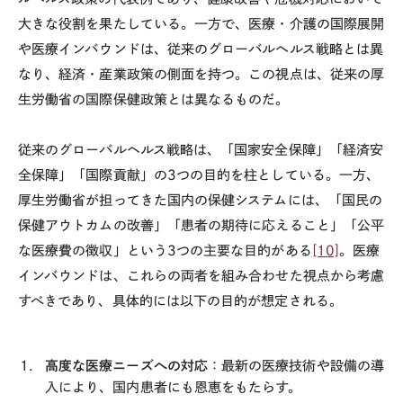
大きな役割を果たしている。一方で、医療・介護の国際展開
や医療インバウンドは、従来のグローバルヘルス戦略とは異
なり、経済・産業政策の側面を持つ。この視点は、従来の厚
生労働省の国際保健政策とは異なるものだ。
従来のグローバルヘルス戦略は、「国家安全保障」「経済安
全保障」「国際貢献」の
3
つの目的を柱としている。一方、
厚生労働省が担ってきた国内の保健システムには、「国民の
保健アウトカムの改善」「患者の期待に応えること」「公平
な医療費の徴収」という
3
つの主要な目的がある
[10]
。医療
インバウンドは、これらの両者を組み合わせた視点から考慮
すべきであり、具体的には以下の目的が想定される。
高度な医療ニーズへの対応
：最新の医療技術や設備の導
入により、国内患者にも恩恵をもたらす。