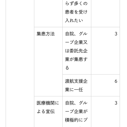
らず多くの
患者を受け
入れたい
集患方法
自院、グル
3
ープ企業又
は委託先企
業が集患す
る
渡航支援企
6
業に一任
医療機関に
自院、グル
3
よる宣伝
ープ企業が
積極的にプ