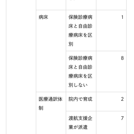
病床
保険診療病
1
床と自由診
療病床を区
別
保険診療病
8
床と自由診
療病床を区
別しない
医療通訳体
院内で育成
2
制
渡航支援企
7
業が派遣