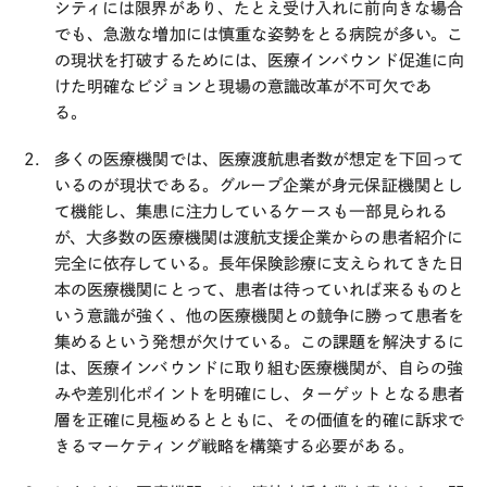
シティには限界があり、たとえ受け入れに前向きな場合
でも、急激な増加には慎重な姿勢をとる病院が多い。こ
の現状を打破するためには、医療インバウンド促進に向
けた明確なビジョンと現場の意識改革が不可欠であ
る。
多くの医療機関では、医療渡航患者数が想定を下回って
いるのが現状である。グループ企業が身元保証機関とし
て機能し、集患に注力しているケースも一部見られる
が、大多数の医療機関は渡航支援企業からの患者紹介に
完全に依存している。長年保険診療に支えられてきた日
本の医療機関にとって、患者は待っていれば来るものと
いう意識が強く、他の医療機関との競争に勝って患者を
集めるという発想が欠けている。この課題を解決するに
は、医療インバウンドに取り組む医療機関が、自らの強
みや差別化ポイントを明確にし、ターゲットとなる患者
層を正確に見極めるとともに、その価値を的確に訴求で
きるマーケティング戦略を構築する必要がある。