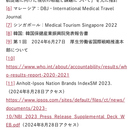
航促進に向けた現状の取組と課題について」を元に推計
[6]
マレーシア：
DBJ
・
International Medical Travel
Journal
[7]
シンガポール：
Medical Tourism Singapore 2022
[8]
韓国
:
韓国保健産業振興院発表報告書
[9]
第１回
2024
年
6
月
27
日 厚生労働省国際戦略推進本
部について
[10]
https://www.who.int/about/accountability/results/wh
o-results-report-2020-2021
[11]
Anholt-Ipsos Nation Brands IndexSM 2023.
（
2024
年
8
月
28
日アクセス）
https://www.ipsos.com/sites/default/files/ct/news/
documents/2023-
10/NBI_2023_Press_Release_Supplemental_Deck_W
EB.pdf
（
2024
年
8
月
28
日アクセス）