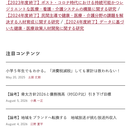
【2023年度終了】ポスト・コロナ時代における持続可能かつレ
ジリエントな医療・看護・介護システムの構築に関する研究
【2024年度終了】民間主導で健康・医療・介護分野の課題を解
決する人材育成に関する研究
【2024年度終了】データに基づ
いた健康・医療政策人材開発に関する研究
注目コンテンツ
小学５年生でもわかる。「消費税減税」しても家計は救われない！
May 20, 2025
土居 丈朗
【論考】骨太方針2026と債務残高（対GDP比）引き下げ目標
August 5, 2026
小黒 一正
【論考】地域をブランドへ転換する 地域放送が挑む放送外収入
August 4, 2026
江野 夏平