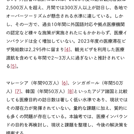
2,500
万人を超え、月間では
300
万人以上が訪日し、各地で
オーバーツーリズムが懸念される水準に達している。しか
し、その一方で、過去
10
年間に外国語対応や拠点医療機関
の認定など様々な施策が実施されたにもかかわらず、医療イ
ンバウンドは全く増加していない。
2023
年度の医療滞在ビ
ザ発給数は
2,295
件に留まり
[4]
、観光ビザを利用した医療
渡航を含めても年間で
2
〜
3
万人に過ぎないと推計されてい
る
[5]
。
マレーシア（年間
90
万人）
[6]
、シンガポール（年間
50
万
人）
[7]
、韓国（年間
50
万人）
[8]
といったアジア諸国と比較
しても医療目的の訪日数は著しく低い水準であり、現状では
その潜在力が発揮されていない。量的な課題に加え、質的に
も多くの問題が存在している。本論考では、医療インバウン
ドの目的を再検討し、現状と課題を整理し、今後の解決策を
提案する。