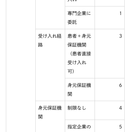
専門企業に
1
委託
受け入れ経
患者＋身元
3
路
保証機関
（患者直接
受け入れ
可）
身元保証機
6
関
身元保証機
制限なし
4
関
指定企業の
5