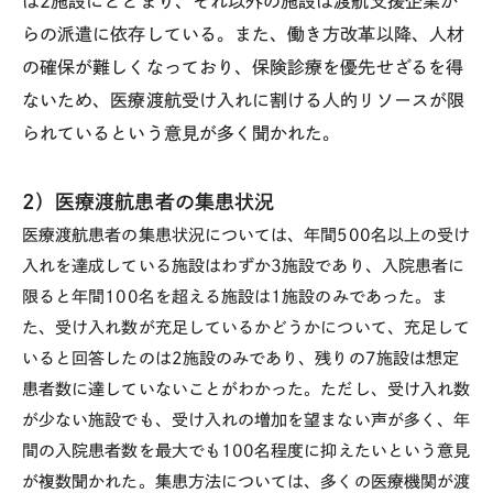
は2施設にとどまり、それ以外の施設は渡航支援企業か
らの派遣に依存している。また、働き方改革以降、人材
の確保が難しくなっており、保険診療を優先せざるを得
ないため、医療渡航受け入れに割ける人的リソースが限
られているという意見が多く聞かれた。
2）医療渡航患者の集患状況
医療渡航患者の集患状況については、年間
500
名以上の受け
入れを達成している施設はわずか
3
施設であり、入院患者に
限ると年間
100
名を超える施設は
1
施設のみであった。ま
た、受け入れ数が充足しているかどうかについて、充足して
いると回答したのは
2
施設のみであり、残りの
7
施設は想定
患者数に達していないことがわかった。ただし、受け入れ数
が少ない施設でも、受け入れの増加を望まない声が多く、年
間の入院患者数を最大でも
100
名程度に抑えたいという意見
が複数聞かれた。集患方法については、多くの医療機関が渡