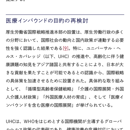
医療インバウンドの目的の再検討
厚生労働省国際戦略推進本部の設置は、厚生労働行政の多く
の分野において、国際社会の動向と国内政策が連動する必要
性を強く認識した結果である
[9]
。特に、ユニバーサル・ヘ
ルス・カバレッジ（以下、
UHC
）の推進や、高齢化に伴う健
康課題の知見をアジア諸国と共有することにより、日本が大
きな貢献を果たすことが可能であるとの認識から、国際戦略
の具体策を加速させるために設置された。具体的な取り組み
として、「循環型高齢者保健戦略」「介護の国際展開・外国
人介護人材政策」「外国医療人材の育成」、そして「医療イ
ンバウンドを含む医療の国際展開」が挙げられている。
UHCは、
WHO
をはじめとする国際機関が主導するグローバ
ルヘルス政策の代表例であり、健康改善や危機対応において