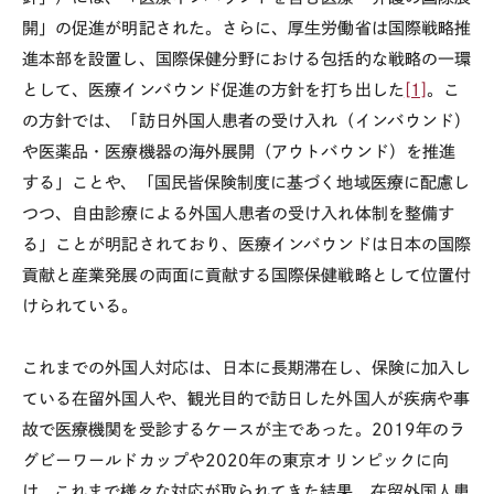
開」の促進が明記された。さらに、厚生労働省は国際戦略推
進本部を設置し、国際保健分野における包括的な戦略の一環
として、医療インバウンド促進の方針を打ち出した
[1]
。こ
の方針では、「訪日外国人患者の受け入れ（インバウンド）
や医薬品・医療機器の海外展開（アウトバウンド）を推進
する」ことや、「国民皆保険制度に基づく地域医療に配慮し
つつ、自由診療による外国人患者の受け入れ体制を整備す
る」ことが明記されており、医療インバウンドは日本の国際
貢献と産業発展の両面に貢献する国際保健戦略として位置付
けられている。
これまでの外国人対応は、日本に長期滞在し、保険に加入し
ている在留外国人や、観光目的で訪日した外国人が疾病や事
故で医療機関を受診するケースが主であった。
2019
年のラ
グビーワールドカップや
2020
年の東京オリンピックに向
け、これまで様々な対応が取られてきた結果、在留外国人患