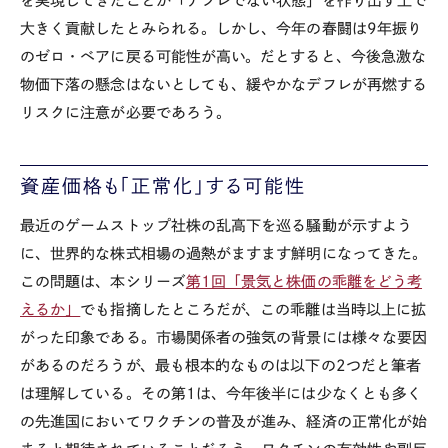
を実現してきたことが「デフレでない状態」を作り出す上で
大きく貢献したとみられる。しかし、今年の春闘は9年振り
のゼロ・ベアに戻る可能性が高い。だとすると、今後急激な
物価下落の懸念はないとしても、緩やかなデフレが再燃する
リスクに注意が必要であろう。
資産価格も「正常化」する可能性
最近のゲームストップ社株の乱高下を巡る騒動が示すよう
に、世界的な株式相場の過熱がますます鮮明になってきた。
この問題は、本シリーズ
第1回「景気と株価の乖離をどう考
えるか」
でも指摘したところだが、この乖離は当時以上に拡
がった印象である。市場関係者の強気の背景には様々な要因
があるのだろうが、最も根本的なものは以下の2つだと筆者
は理解している。その第1は、今年後半には少なくとも多く
の先進国においてワクチンの普及が進み、経済の正常化が始