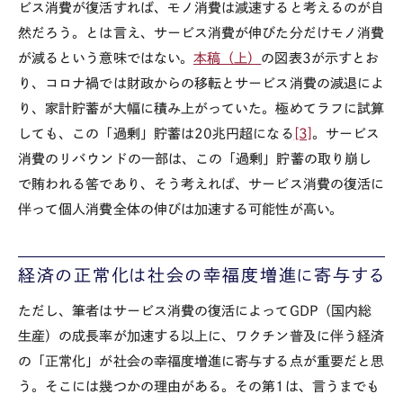
ビス消費が復活すれば、モノ消費は減速すると考えるのが自
然だろう。とは言え、サービス消費が伸びた分だけモノ消費
が減るという意味ではない。
本稿（上）
の図表3が示すとお
り、コロナ禍では財政からの移転とサービス消費の減退によ
り、家計貯蓄が大幅に積み上がっていた。極めてラフに試算
しても、この「過剰」貯蓄は20兆円超になる
[3]
。サービス
消費のリバウンドの一部は、この「過剰」貯蓄の取り崩し
で賄われる筈であり、そう考えれば、サービス消費の復活に
伴って個人消費全体の伸びは加速する可能性が高い。
経済の正常化は社会の幸福度増進に寄与する
ただし、筆者はサービス消費の復活によってGDP（国内総
生産）の成長率が加速する以上に、ワクチン普及に伴う経済
の「正常化」が社会の幸福度増進に寄与する点が重要だと思
う。そこには幾つかの理由がある。その第1は、言うまでも