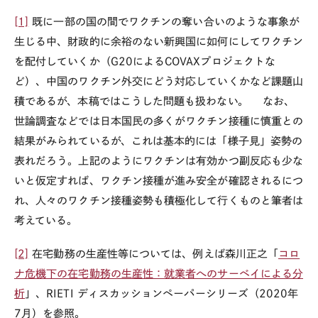
[1]
既に一部の国の間でワクチンの奪い合いのような事象が
生じる中、財政的に余裕のない新興国に如何にしてワクチン
を配付していくか（G20によるCOVAXプロジェクトな
ど）、中国のワクチン外交にどう対応していくかなど課題山
積であるが、本稿ではこうした問題も扱わない。 なお、
世論調査などでは日本国民の多くがワクチン接種に慎重との
結果がみられているが、これは基本的には「様子見」姿勢の
表れだろう。上記のようにワクチンは有効かつ副反応も少な
いと仮定すれば、ワクチン接種が進み安全が確認されるにつ
れ、人々のワクチン接種姿勢も積極化して行くものと筆者は
考えている。
[2]
在宅勤務の生産性等については、例えば森川正之「
コロ
ナ危機下の在宅勤務の生産性：就業者へのサーベイによる分
析
」、RIETI ディスカッションペーパーシリーズ（2020年
7月）を参照。