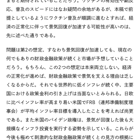
まると期待されていることだろう。ワクチンの有効性や副反
応、普及のスピードにはなお疑問の余地があるが、本稿で前
提としているようにワクチン普及が順調に進むとすれば、経
済の正常化に伴って景気回復が加速する可能性が高いのは、
先に述べた通りである。
問題は第2の想定、すなわち景気回復が加速しても、現在の
何でもありの財政金融政策が続くと市場が予想していること
だろう。もちろん、この2つの想定は本来両立しない。経済
の正常化が進めば、財政金融政策で景気を支える理由は乏し
くなるからだ。それでも世界的に低インフレが続く中、主要
国における政策金利の引き上げは当面ないとみられる。日欧
に比べインフレ率が高まり易い米国でFRB（連邦準備制度理
事会）が平均インフレ率目標を導入したことを考えれば尚更
である。また米国のバイデン政権は、景気が回復した後も大
規模なインフラ投資を実行する姿勢を示している。これらが
今後も極めて刺激的な財政金融政策が続くとの見方の根拠に