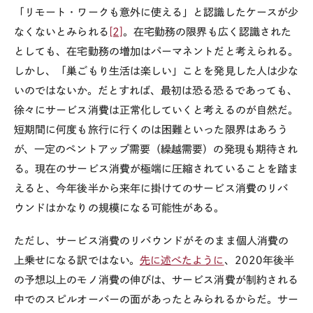
「リモート・ワークも意外に使える」と認識したケースが少
なくないとみられる
[2]
。在宅勤務の限界も広く認識された
としても、在宅勤務の増加はパーマネントだと考えられる。
しかし、「巣ごもり生活は楽しい」ことを発見した人は少な
いのではないか。だとすれば、最初は恐る恐るであっても、
徐々にサービス消費は正常化していくと考えるのが自然だ。
短期間に何度も旅行に行くのは困難といった限界はあろう
が、一定のペントアップ需要（繰越需要）の発現も期待され
る。現在のサービス消費が極端に圧縮されていることを踏ま
えると、今年後半から来年に掛けてのサービス消費のリバ
ウンドはかなりの規模になる可能性がある。
ただし、サービス消費のリバウンドがそのまま個人消費の
上乗せになる訳ではない。
先に述べたように
、2020年後半
の予想以上のモノ消費の伸びは、サービス消費が制約される
中でのスピルオーバーの面があったとみられるからだ。サー