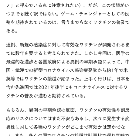
ノ」と呼んでいる点に注意されたい）。だが、この状態がい
つまでも続く訳ではない。ゲーム・チェンジャーとしての役
割を期待されているのは、言うまでもなくワクチンの普及で
ある。
通例、新規の感染症に対して有効なワクチンが開発されるま
でに数年を要すると考えられてきた。しかし今回は、医学の
飛躍的な進歩と各国政府による異例の早期承認によって、中
国・武漢での新型コロナウイルス感染症発覚から約1年で米
英等ではワクチンの接種が始まった。上手く行けば、日本を
含む先進国では2021年後半にもコロナウイルスに対するワ
クチンの普及が進むと期待されている。
もちろん、異例の早期承認の反面、ワクチンの有効性や副反
応のリスクについてはまだ不安もあるし、次々に発生する変
異株に対して各種のワクチンがどこまで有効かは定かでな
い。また、多くの国でワクチンの接種は計画比で遅れ気味で