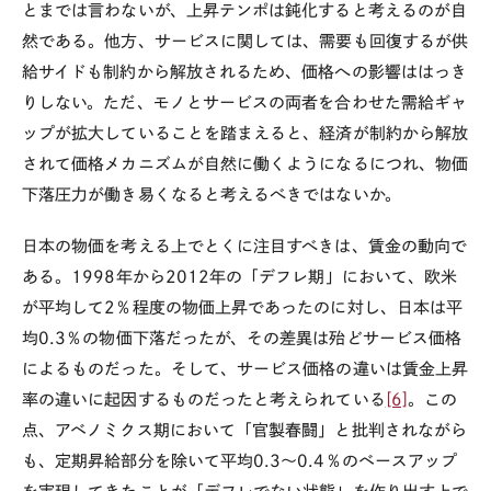
とまでは言わないが、上昇テンポは鈍化すると考えるのが自
然である。他方、サービスに関しては、需要も回復するが供
給サイドも制約から解放されるため、価格への影響ははっき
りしない。ただ、モノとサービスの両者を合わせた需給ギャ
ップが拡大していることを踏まえると、経済が制約から解放
されて価格メカニズムが自然に働くようになるにつれ、物価
下落圧力が働き易くなると考えるべきではないか。
日本の物価を考える上でとくに注目すべきは、賃金の動向で
ある。1998年から2012年の「デフレ期」において、欧米
が平均して2％程度の物価上昇であったのに対し、日本は平
均0.3％の物価下落だったが、その差異は殆どサービス価格
によるものだった。そして、サービス価格の違いは賃金上昇
率の違いに起因するものだったと考えられている
[6]
。この
点、アベノミクス期において「官製春闘」と批判されながら
も、定期昇給部分を除いて平均0.3～0.4％のベースアップ