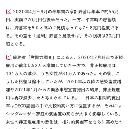
[3]
2020年4月～9月の半年間の家計貯蓄は年率で約55兆
円、実額で20兆円台後半だった。一方、平常時の貯蓄額
は、貯蓄率を5％と高めに見積もっても7～8兆円程度であ
る。その差を「過剰」貯蓄と見做せば、その規模は20兆円
超となる。
[4]
総務省「労働力調査」によると、2020年7月時点で正規
雇用が前年比52万人増加していた一方で、非正規雇用は
131万人の減少、うち女性が81万人であった。その後、こ
うした格差は縮小していたが、2020年秋以降の感染者数増
加や2021年1月からの緊急事態宣言発出の結果、非正規雇
用は再び減少したと考えられている。 日本の相対的貧困
率はOECD諸国の中で比較的高い方に位置するが、それには
シングルマザー家庭の貧困度の高さが大きく影響している。
女性の非正規雇用の悪化は、相対的貧困率をさらに高めたの