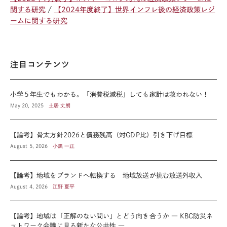
関する研究
【2024年度終了】世界インフレ後の経済政策レジ
ームに関する研究
注目コンテンツ
小学５年生でもわかる。「消費税減税」しても家計は救われない！
May 20, 2025
土居 丈朗
【論考】骨太方針2026と債務残高（対GDP比）引き下げ目標
August 5, 2026
小黒 一正
【論考】地域をブランドへ転換する 地域放送が挑む放送外収入
August 4, 2026
江野 夏平
【論考】地域は「正解のない問い」とどう向き合うか ― KBC防災ネ
ットワーク会議に見る新たな公共性 ―