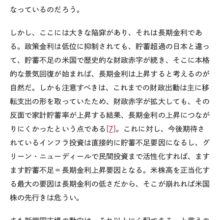
なっているのだろう。
しかし、ここには大きな陥穽があり、それは長期金利であ
る。政策金利は低位に抑制されても、貯蓄超過の日本と違っ
て、貯蓄不足の米国で歴史的な財政赤字が続き、そこに本格
的な景気回復が始まれば、長期金利は上昇すると考えるのが
自然だ。しかも注意すべきは、これまでの財政出動は主に移
転支出の形を取っていたため、財政赤字が拡大しても、その
反面で家計貯蓄率が上昇する結果、長期金利の上昇につなが
りにくかったという点である
[7]
。これに対し、今後期待さ
れているインフラ投資は直接的に貯蓄不足要因になるし、グ
リーン・ニューディールで民間投資まで活性化すれば、ます
ます貯蓄不足＝長期金利上昇要因となる。米株高を正当化す
る最大の要因は長期金利の低さだから、そこが崩れれば米国
株の先行きは危うい。