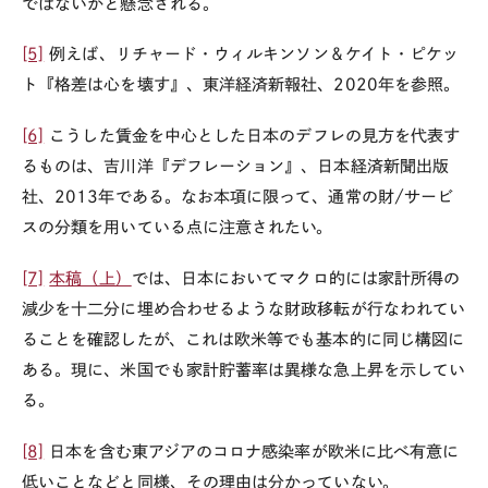
ではないかと懸念される。
[5]
例えば、リチャード・ウィルキンソン＆ケイト・ピケッ
ト『格差は心を壊す』、東洋経済新報社、2020年を参照。
[6]
こうした賃金を中心とした日本のデフレの見方を代表す
るものは、吉川洋『デフレーション』、日本経済新聞出版
社、2013年である。なお本項に限って、通常の財
/
サービ
スの分類を用いている点に注意されたい。
[7]
本稿（上）
では、日本においてマクロ的には家計所得の
減少を十二分に埋め合わせるような財政移転が行なわれてい
ることを確認したが、これは欧米等でも基本的に同じ構図に
ある。現に、米国でも家計貯蓄率は異様な急上昇を示してい
る。
[8]
日本を含む東アジアのコロナ感染率が欧米に比べ有意に
低いことなどと同様、その理由は分かっていない。