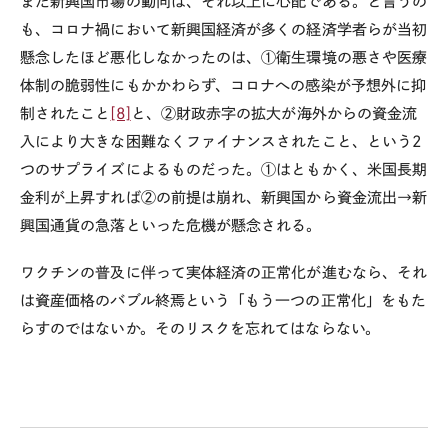
また新興国市場の動向は、それ以上に心配である。と言うの
も、コロナ禍において新興国経済が多くの経済学者らが当初
懸念したほど悪化しなかったのは、①衛生環境の悪さや医療
体制の脆弱性にもかかわらず、コロナへの感染が予想外に抑
制されたこと
[8]
と、②財政赤字の拡大が海外からの資金流
入により大きな困難なくファイナンスされたこと、という2
つのサプライズによるものだった。①はともかく、米国長期
金利が上昇すれば②の前提は崩れ、新興国から資金流出→新
興国通貨の急落といった危機が懸念される。
ワクチンの普及に伴って実体経済の正常化が進むなら、それ
は資産価格のバブル終焉という「もう一つの正常化」をもた
らすのではないか。そのリスクを忘れてはならない。