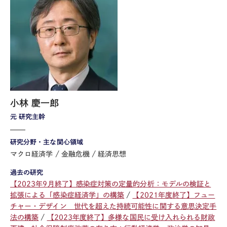
小林 慶一郎
元 研究主幹
研究分野・主な関心領域
マクロ経済学
金融危機
経済思想
過去の研究
【2023年9月終了】感染症対策の定量的分析：モデルの検証と
拡張による「感染症経済学」の構築
【2021年度終了】フュー
チャー・デザイン 世代を超えた持続可能性に関する意思決定手
法の構築
【2023年度終了】多様な国民に受け入れられる財政