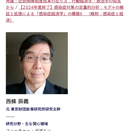
再建・社会保障制度改革の在り方：行動経済学・政治学の知見
から
【2024年度終了】感染症対策の定量的分析：モデルの検
証と拡張による「感染症経済学」の構築II （略称：感染症と経
済）
西條 辰義
元 東京財団政策研究所研究主幹
研究分野・主な関心領域
フューチャー・デザイン