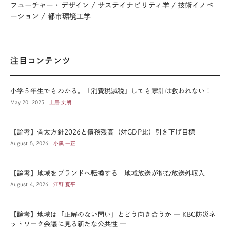
フューチャー・デザイン
サステイナビリティ学
技術イノベ
ーション
都市環境工学
注目コンテンツ
小学５年生でもわかる。「消費税減税」しても家計は救われない！
May 20, 2025
土居 丈朗
【論考】骨太方針2026と債務残高（対GDP比）引き下げ目標
August 5, 2026
小黒 一正
【論考】地域をブランドへ転換する 地域放送が挑む放送外収入
August 4, 2026
江野 夏平
【論考】地域は「正解のない問い」とどう向き合うか ― KBC防災ネ
ットワーク会議に見る新たな公共性 ―