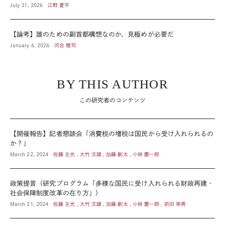
July 31, 2026
江野 夏平
【論考】誰のための副首都構想なのか、見極めが必要だ
January 6, 2026
河合 雅司
BY THIS AUTHOR
この研究者のコンテンツ
【開催報告】記者懇談会「消費税の増税は国民から受け入れられるの
か？」
March 22, 2024
佐藤 主光 , 大竹 文雄 , 加藤 創太 , 小林 慶一郎
政策提言（研究プログラム「多様な国民に受け入れられる財政再建・
社会保障制度改革の在り方」）
March 21, 2024
佐藤 主光 , 大竹 文雄 , 加藤 創太 , 小林 慶一郎 , 前田 幸男