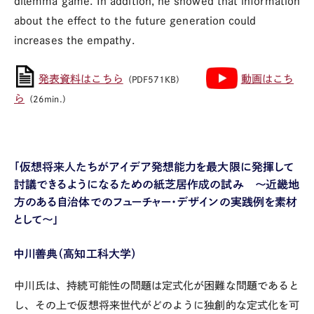
dilemma game. In addition, he showed that information
about the effect to the future generation could
increases the empathy.
発表資料はこちら
動画はこち
（PDF571KB）
ら
（26min.）
「仮想将来人たちがアイデア発想能力を最大限に発揮して
討議できるようになるための紙芝居作成の試み ～近畿地
方のある自治体でのフューチャー・デザインの実践例を素材
として～」
中川善典（高知工科大学）
中川氏は、持続可能性の問題は定式化が困難な問題であると
し、その上で仮想将来世代がどのように独創的な定式化を可