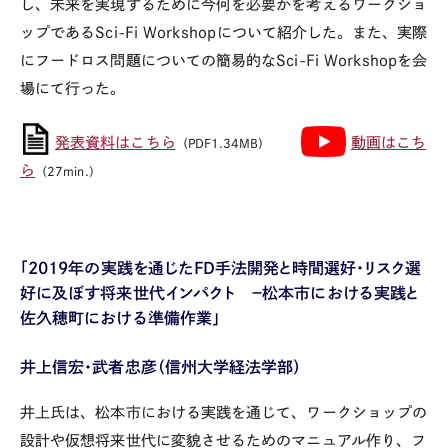
し、未来を実現するために今何を必要かを考えるワークショ
ップである
Sci-Fi Workshop
について紹介した。また、実際
にフードロス問題についての簡易的な
Sci-Fi Workshop
を会
場にて行った。
発表資料はこちら
動画はこち
（PDF1.34MB）
ら
（27min.）
「2019年の実践を通じた
FD
手法開発と時間選好・リスク選
好に及ぼす将来世代インパクト －松本市における実践と
佐久穂町における準備作業」
井上信宏・武者忠彦（信州大学経法学部）
井上氏は、松本市における実践を通じて、ワークショップの
設計や仮想将来世代に変貌させるためのマニュアル作り、フ