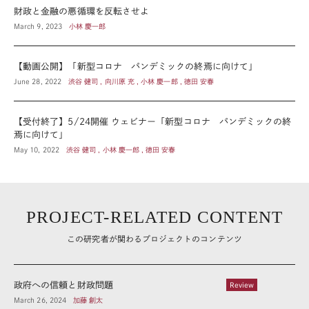
財政と金融の悪循環を反転させよ
March 9, 2023
小林 慶一郎
【動画公開】「新型コロナ パンデミックの終焉に向けて」
June 28, 2022
渋谷 健司 , 向川原 充 , 小林 慶一郎 , 徳田 安春
【受付終了】5/24開催 ウェビナー「新型コロナ パンデミックの終
焉に向けて」
May 10, 2022
渋谷 健司 , 小林 慶一郎 , 徳田 安春
PROJECT-RELATED CONTENT
この研究者が関わるプロジェクトのコンテンツ
政府への信頼と財政問題
Review
March 26, 2024
加藤 創太