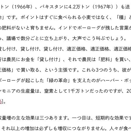
8万トン（1966年）、パキスタンに4.2万トン（1967年））
命」です。ポイントはすぐに食べられる小麦ではなく、「種」
の肥料がないと育ちません。インドでボーローグが残した言葉
ら、議場で数分ごとに立ち上がり、大声でこう叫ぶでしょう。
貸し付け、貸し付け、貸し付け、適正価格、適正価格、適正価
行は農民にお金を「貸し付け」、それで農民は「肥料」を買い
正価格」で買い取る、という主張です。これら
3
つのうち、彼
ボーローグが起こした「緑の革命」を支えたのがハーバー・ボッ
ンモニアの生産量は、窒素として1千万トンだったのですが、20
6
]。
収量増の主な効果は三つあります。一つ目は、短期的な効果で
、それ以上の増加は必ずしも増収につながりません。人々が食