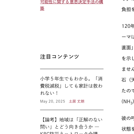
可能性に関する意思決定手法の構
築
負担
120
ーマ
直面
注目コンテンツ
を示
ませ
小学５年生でもわかる。「消
石（
費税減税」しても家計は救わ
たの
れない！
(NH
May 20, 2025
土居 丈朗
3
彼の呼
【論考】地域は「正解のない
問い」とどう向き合うか ―
状態