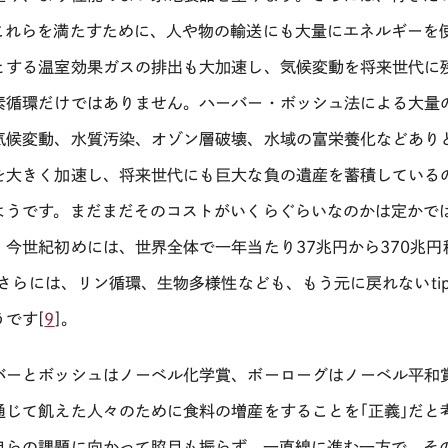
これらを満たすために、人や物の輸送にも大量にエネルギーを
とする温室効果ガスの排出も大加速し、気候変動を将来世代に
素循環だけではありません。ハーバー・ボッシュ法による大量の
気候変動、水質汚染、オゾン層破壊、水域の富栄養化などあり
を大きく加速し、将来世代にも巨大な負の遺産を蓄積している
ようです。まだまだそのコストがいくらぐらいなのかは定かではあ
、今世紀初めには、世界全体で一年当たり37兆円から370兆
。さらには、リン循環、生物多様性なども、もう元に戻れないtippi
うです[
9
]。
バーとボッシュはノーベル化学賞、ボーローグはノーベル平和
通じて飢えた人々のために食料の増産をすることを｢正義｣だと
自らの課題に向かって脇目も振らず、一直線に進む一方で、そ