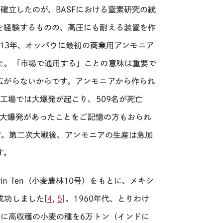
確立したのが、BASFにおける窒素研究の統
を経験するものの、高圧にも耐える装置を作
913年、オッパウに最初の商業用アンモニア
た。「市場で通用する」ことの意味は重要で
広がらないからです。アンモニアから作られ
工場では大爆発が起こり、509名が死亡
で大爆発があったことをご記憶の方もおられ
す。第二次大戦後、アンモニアの生産は急加
す。
orin Ten（小麦農林10号）をもとに、メキシ
成功しました[
4
,
5
]。1960年代、とりわけ
ンに高収穫の小麦の種を6万トン（インドに