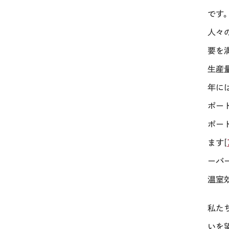
です
人々
要を
生産
年に
ポー
ポー
ます[
ーバ
温室
私た
いを