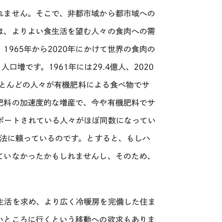
れません。そこで、非都市域から都市域への
は、よりよい食生活を望む人々の食肉への需
。
1965
年から
2020
年にかけて世界の食肉の
増です。1961年には29.4億人、2020
、ほとんどの人々が有機肥料による食べ物でサ
肥料の加速度的な増産で、今や有機肥料でサ
ポートされている人々がほぼ同数になってい
ュ法に頼っているのです。とすると、もしハ
ていなかったかもしれませんし、そのため、
生活を求め、より広く冷暖房を完備した住ま
いところに行くという移動への欲求もありま