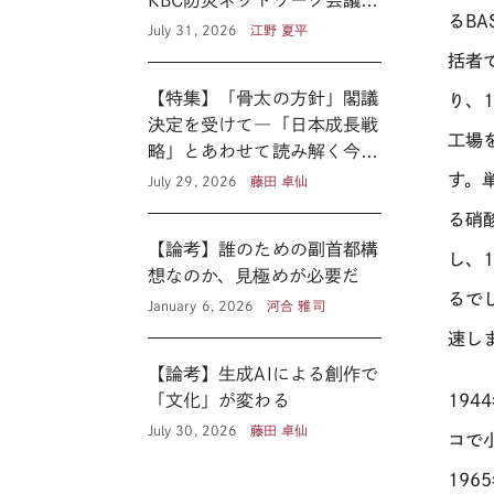
KBC防災ネットワーク会議に
るB
見る新たな公共性 ―
July 31, 2026
江野 夏平
括者
【特集】「骨太の方針」閣議
り、
決定を受けて―「日本成長戦
工場
略」とあわせて読み解く今後
の医療政策―
す。
July 29, 2026
藤田 卓仙
る硝
【論考】誰のための副首都構
し、
想なのか、見極めが必要だ
るで
January 6, 2026
河合 雅司
速し
【論考】生成AIによる創作で
194
「文化」が変わる
July 30, 2026
藤田 卓仙
コで
19