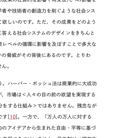
学者や技術者の創造力を削ぐような社会シス
て欲しいのです。ただ、その成果をどのよう
に答える社会システムのデザインをきちんと
素レベルの循環に影響を及ぼすことで多大な
かの脅威がその背後にあるのです。とりわ
せん。
う。ハーバー・ボッシュ法は商業的に大成功
が、市場は＜人々の目の前の欲望を実現する
分をする仕組み＞ではありません。残念なが
す[
10
]。一方で、「万人の万人に対する
約のアイデアから生まれた自由・平等に基づ