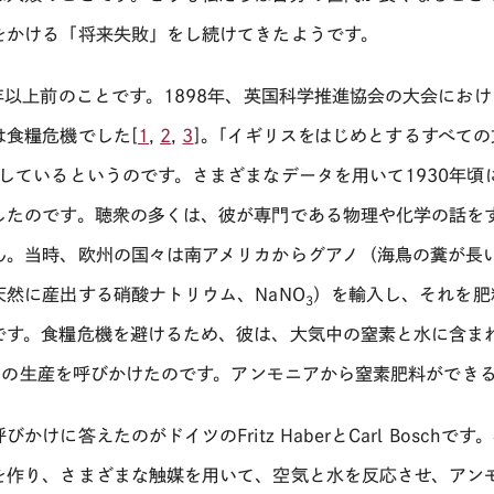
をかける「将来失敗」をし続けてきたようです。
年以上前のことです。1898年、英国科学推進協会の大会におけるSir 
は食糧危機でした[
1
,
2
,
3
]。｢イギリスをはじめとするすべて
｣しているというのです。さまざまなデータを用いて1930年
したのです。聴衆の多くは、彼が専門である物理や化学の話を
ん。当時、欧州の国々は南アメリカからグアノ（海鳥の糞が長
天然に産出する硝酸ナトリウム、NaNO
）を輸入し、それを肥
3
です。食糧危機を避けるため、彼は、大気中の窒素と水に含ま
)の生産を呼びかけたのです。アンモニアから窒素肥料ができ
びかけに答えたのがドイツのFritz HaberとCarl Bos
を作り、さまざまな触媒を用いて、空気と水を反応させ、アン