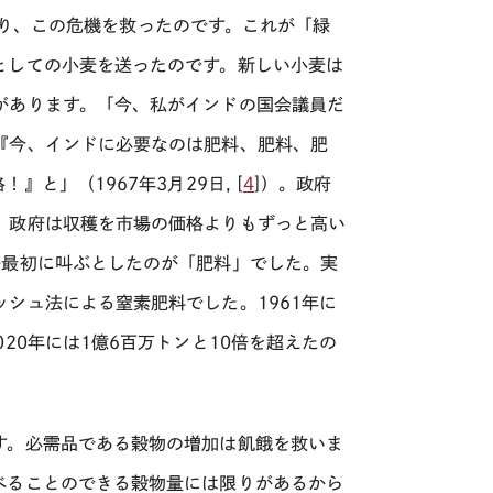
も送り、この危機を救ったのです。これが「緑
としての小麦を送ったのです。新しい小麦は
があります。「今、私がインドの国会議員だ
『今、インドに必要なのは肥料、肥料、肥
格！』と」（
1967
年
3
月
29
日
, [
4
]
）。政府
、政府は収穫を市場の価格よりもずっと高い
が最初に叫ぶとしたのが「肥料」でした。実
シュ法による窒素肥料でした。1961年に
20年には1億6百万トンと10倍を超えたの
す。必需品である穀物の増加は飢餓を救いま
べることのできる穀物量には限りがあるから