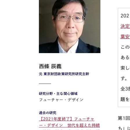
20
決定
葉安
この
ある
西條 辰義
索し
元 東京財団政策研究所研究主幹
す。
全3
研究分野・主な関心領域
題を
フューチャー・デザイン
過去の研究
第1
【2021年度終了】フューチャ
ー・デザイン 世代を超えた持続
ち」