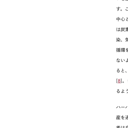
す。
中心
は炭
染、
循環
ない
ると
[
8
]
るよ
ハー
産を
者は