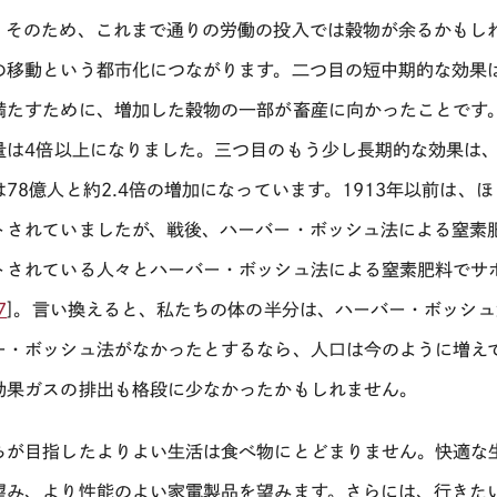
。そのため、これまで通りの労働の投入では穀物が余るかもし
の移動という都市化につながります。二つ目の短中期的な効果
満たすために、増加した穀物の一部が畜産に向かったことです
量は
4
倍以上になりました。三つ目のもう少し長期的な効果は、人口
は78億人と約2.4倍の増加になっています。1913年以前は
トされていましたが、戦後、ハーバー・ボッシュ法による窒素
トされている人々とハーバー・ボッシュ法による窒素肥料でサ
7
]。言い換えると、私たちの体の半分は、ハーバー・ボッシ
ー・ボッシュ法がなかったとするなら、人口は今のように増え
効果ガスの排出も格段に少なかったかもしれません。
ちが目指したよりよい生活は食べ物にとどまりません。快適な
望み、より性能のよい家電製品を望みます。さらには、行きた