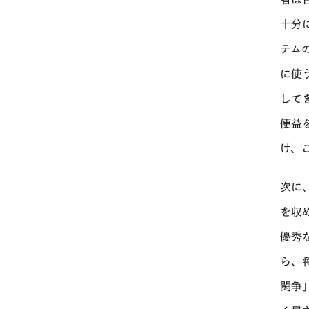
十分
テム
に使
して
便益
け、
次に
を収
優秀
ら、
闘争