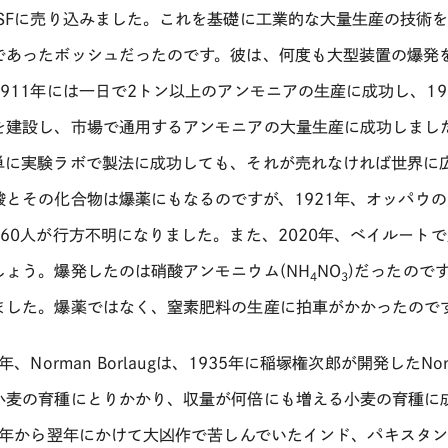
ASFに売り込みました。これを基礎に工業的な大量生産の技術を
であったボッシュだったのです。彼は、何度も大型装置の爆発
1911年には一日で2トン以上のアンモニアの生産に成功し、1
を建設し、市場で通用するアンモニアの大量生産に成功しまし
単に実験ラボで製法に成功しても、それが売れなければ世界に
酸とその化合物は爆薬にもなるのですが、1921年、オッパウの
160人が行方不明になりました。また、2020年、ベイルート
しょう。爆発したのは硝酸アンモニウム(NH
NO
)だったので
4
3
ました。爆薬ではなく、窒素肥料の生産に拍車がかかったので
4年、Norman Borlaugは、1935年に稲塚権次郎が開発したN
小麦の育種にとりかかり、収量が何倍にも増える小麦の育種に
65年から翌年にかけて大凶作で苦しんでいたインド、パキスタ