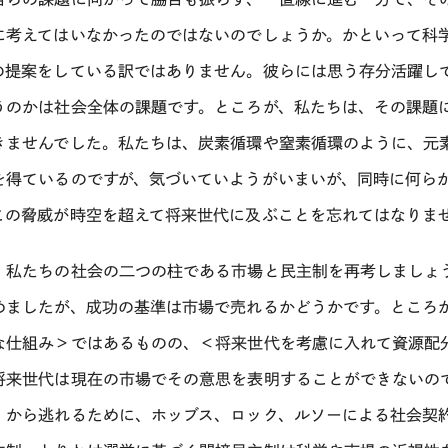
に考えてはいなかったのではないのでしょうか。かといって科
の提案をしている訳ではありません。彼らには思う存分活躍し
うのかは社会全体の課題です。ところが、私たちは、その課題
きませんでした。私たちは、炭素循環や窒素循環のように、元
を得ているのですが、気づいていようがいまいが、同時に何ら
この脅威が時空を超えて将来世代に及ぶことを忘れてはなりま
、私たちの社会の二つの柱である市場と民主制を再考しましょ
めましたが、成功の基準は市場で売れるかどうかです。ところ
な仕組み＞ではあるものの、＜将来世代を考慮に入れて資源配
将来世代は現在の市場でその意思を表明することができないので
」から逃れるために、ホッブス、ロック、ルソーによる社会契