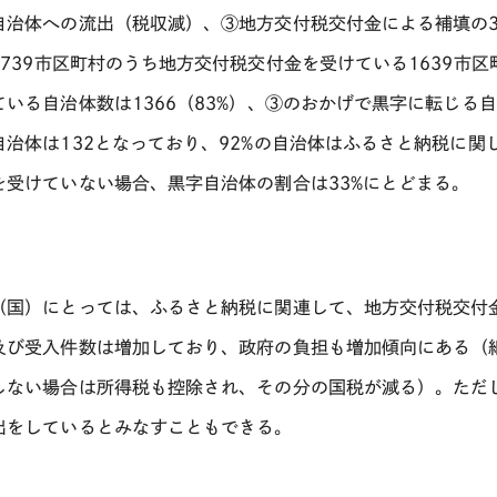
自治体への流出（税収減）、③地方交付税交付金による補填の
1739
市区町村のうち地方交付税交付金を受けている
1639
市区
ている自治体数は
1366（83%）
、③のおかげで黒字に転じる自
自治体は
132
となっており、
92%
の自治体はふるさと納税に関
を受けていない場合、黒字自治体の割合は
33%
にとどまる。
（国）にとっては、ふるさと納税に関連して、地方交付税交付
及び受入件数は増加しており、政府の負担も増加傾向にある（
しない場合は所得税も控除され、その分の国税が減る）。ただ
出をしているとみなすこともできる。