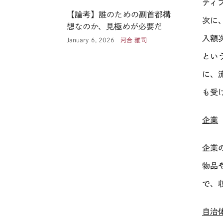
ティ
【論考】誰のための副首都構
次に
想なのか、見極めが必要だ
入額
January 6, 2026
河合 雅司
とい
に、
も受
企業
企業
物品
で、
自治