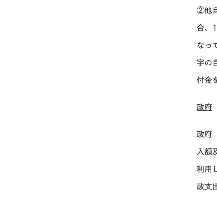
②他
合、
なっ
字の
付金
政府
政府
入額
利用
政支