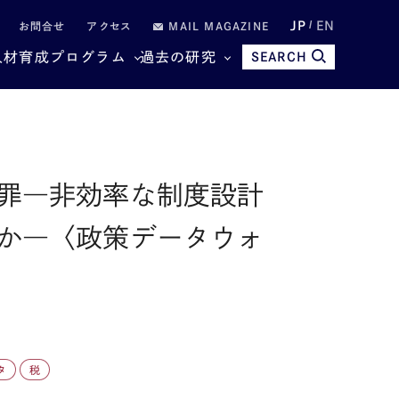
JP
EN
お問合せ
アクセス
MAIL MAGAZINE
人材育成プログラム
過去の研究
SEARCH
罪―非効率な制度設計
か―〈政策データウォ
タ
税