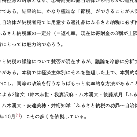
所得控除の対象となる、
②
寄附先の他自治体から何らかの返礼
せである。結果的に、かなり極端な「節税」ができることが人
た自治体が納税者宛てに用意する返礼品はふるさと納税に必ず
ふるさと納税額の一定分（＝返礼率。現在は寄附金の3割が上
者にとっては魅力的であろう。
さと納税の議論について賛否が混在するが、議論を冷静に分析
いがある。本稿では経済主体別にそれを整理した上で、本質的
かにし、同等の政策を行うならばもっと効率的な方法があるこ
による2論文（鈴木麻世・我妻沢麻・八木湧大・後藤菜月「ふ
・八木湧大・安達美穂・井桁知洋「ふるさと納税の功罪〜自治
[1]
年
10
月
）にその多くを依拠している。