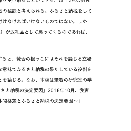
品を受け取ることができる、以上2点の組み
気の秘訣と考えられる。ふるさと納税をして
付けなければいけないものではない。しか
限）が返礼品として戻ってくるのであれば、
すると、賛否の根っこにはそれを論じる立場
な意味でふるさと納税の果たしている役割を
とを論じる。なお、本稿は筆者の研究室の学
るさと納税の決定要因」
2018
年
10
月、我妻
体間格差とふるさと納税の決定要因〜」