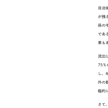
自治
が残
係の
であ
果も
流出
75
％
し、
外の
極的
さて