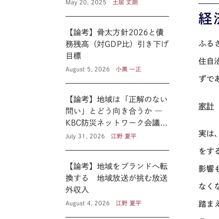
May 20, 2025
土居 丈朗
経
【論考】骨太方針2026と債
ふる
務残高（対GDP比）引き下げ
目標
住自
August 5, 2026
小黒 一正
ずで
【論考】地域は「正解のない
家計
問い」とどう向き合うか ―
KBC防災ネットワーク会議に
実は
見る新たな公共性 ―
July 31, 2026
江野 夏平
をす
【論考】地域をブランドへ転
影響
換する 地域放送が挑む放送
なく
外収入
踏ま
August 4, 2026
江野 夏平