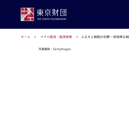
ホーム
マクロ経済・経済政策
ふるさと納税の功罪―非効率な制
写真提供：GettyImages