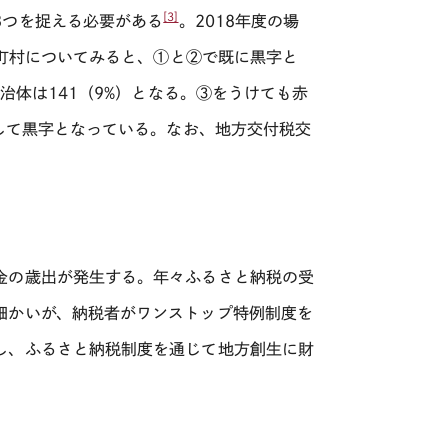
[3]
3つを捉える必要がある
。
2018
年度の場
町村についてみると、①と②で既に黒字と
治体は
141（9%）
となる。③をうけても赤
して黒字となっている。なお、地方交付税交
金の歳出が発生する。年々ふるさと納税の受
細かいが、納税者がワンストップ特例制度を
し、ふるさと納税制度を通じて地方創生に財