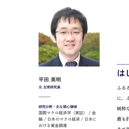
は
平田 英明
元 主席研究員
ふる
に、
研究分野・主な関心領域
純粋
国際マクロ経済学（実証）
金
最も
融
日本のマクロ経済
日本に
おける資金調達