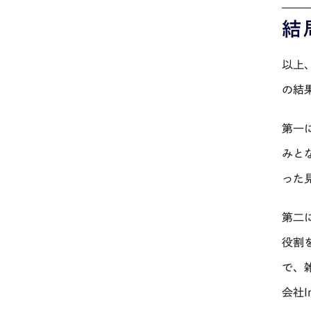
結
以上
の結
第一
みと
った
第二
役割
で、
会社
I