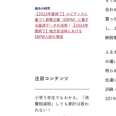
きて
過去の研究
合わ
【2023年度終了】エビデンスに
貰っ
基づく政策立案（EBPM）に資す
る経済データの活用
【2024年
し、
度終了】地方自治体における
EBPM人材の育成
納税
ふる
の違
明ら
注目コンテンツ
生達
沢麻
小学５年生でもわかる。「消
2019
費税減税」しても家計は救わ
れない！