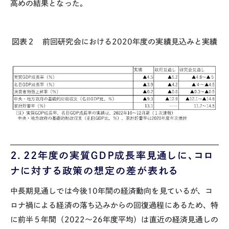
高めの結果となった。
図表２ 前回研究会における
2020
年度の実績見込みと実績
２．22
年度の実質ＧＤＰ成長率見通しに、コロ
ナに対する政策の想定の差が表れる
中長期見通しでは今後
10
年間の経済動向を見ているが、コ
ロナ禍による経済の落ち込みからの回復過程にあるため、特
に前半５年間（
2022
～
26
年度平均）は直近の経済見通しの