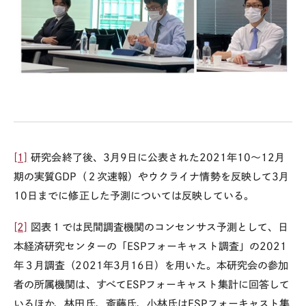
[1]
研究会終了後、
3
月
9
日に公表された
2021
年
10
～
12
月
期の実質
GDP
（２次速報）やウクライナ情勢を反映して
3
月
10
日までに修正した予測については反映している。
[2]
図表１では民間調査機関のコンセンサス予測として、日
本経済研究センターの「
ESP
フォーキャスト調査」の
2021
年３月調査（
2021
年
3
月
16
日）を用いた。本研究会の参加
者の所属機関は、すべて
ESP
フォーキャスト集計に回答して
いるほか、林田氏、斎藤氏、小林氏は
ESP
フォーキャスト集