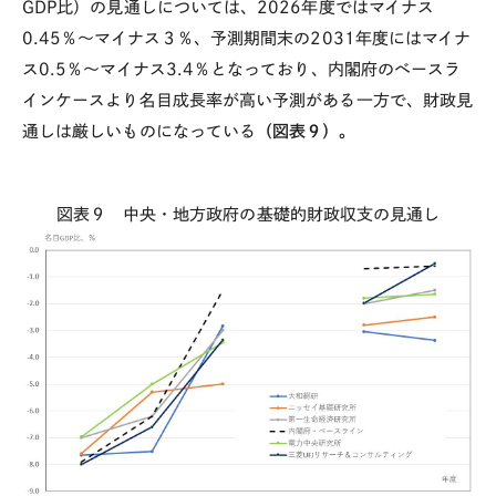
GDP
比）の見通しについては、
2026
年度ではマイナス
0.45
％～マイナス３％、予測期間末の
2031
年度にはマイナ
ス
0.5
％～マイナス
3.4
％となっており、内閣府のベースラ
インケースより名目成長率が高い予測がある一方で、財政見
通しは厳しいものになっている
（図表９）。
図表９ 中央・地方政府の基礎的財政収支の見通し