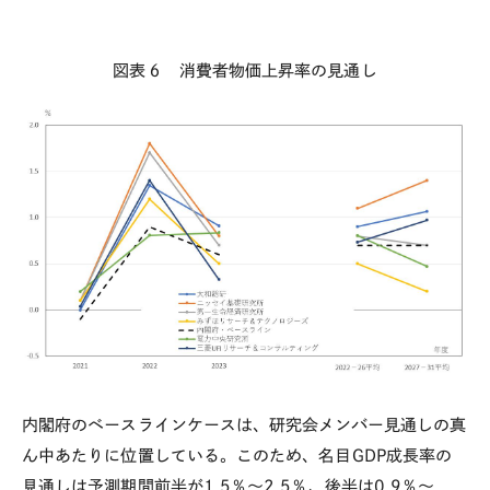
図表６ 消費者物価上昇率の見通し
内閣府のベースラインケースは、研究会メンバー見通しの真
ん中あたりに位置している。このため、名目
GDP
成長率の
見通しは予測期間前半が
1.5
％～
2.5
％、後半は
0.9
％～