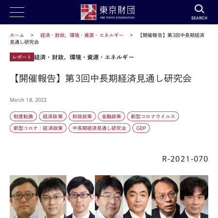
SEARCH
ホーム
経済・財政、環境・資源・エネルギー
【開催報告】第3回中長期経済
見通し研究会
経済・財政、環境・資源・エネルギー
レポート
【開催報告】第3回中長期経済見通し研究会
March 18, 2022
制度転換
経済政策
財政政策
金融政策
新型コロナウイルス
新型コロナ：経済政策
中長期経済見通し研究会
GDP
R-2021-070