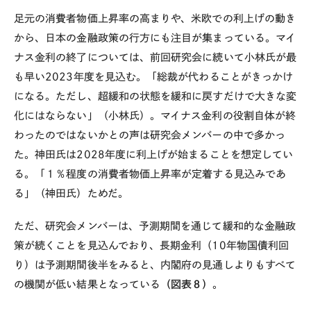
足元の消費者物価上昇率の高まりや、米欧での利上げの動き
から、日本の金融政策の行方にも注目が集まっている。マイ
ナス金利の終了については、前回研究会に続いて小林氏が最
も早い
2023
年度を見込む。「総裁が代わることがきっかけ
になる。ただし、超緩和の状態を緩和に戻すだけで大きな変
化にはならない」（小林氏）。マイナス金利の役割自体が終
わったのではないかとの声は研究会メンバーの中で多かっ
た。神田氏は
2028
年度に利上げが始まることを想定してい
る。「１％程度の消費者物価上昇率が定着する見込みであ
る」（神田氏）ためだ。
ただ、研究会メンバーは、予測期間を通じて緩和的な金融政
策が続くことを見込んでおり、長期金利（
10
年物国債利回
り）は予測期間後半をみると、内閣府の見通しよりもすべて
の機関が低い結果となっている
（図表８）
。