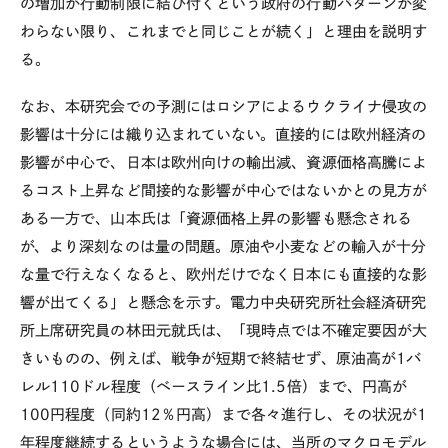
の増加が行動制限に結び付くという政府の行動パターンが変
わらない限り、これまでと同じことが続く」と理由を説明す
る。
なお、本研究会での予測にはロシアによるウクライナ侵攻の
影響は十分には織り込まれていない。直接的には欧州経済の
影響が中心で、日本は欧州向けの輸出減、資源価格高騰によ
るコスト上昇など間接的な影響が中心ではないかとの見方が
ある一方で、山本氏は「資源価格上昇の影響も懸念される
が、より深刻なのは量の問題。原油や小麦などの輸入が十分
な量で行えなくなると、欧州だけでなく日本にも直接的な影
響が出てくる」と懸念を示す。電力中央研究所社会経済研究
所上席研究員の林田元就氏は、「現時点では不確定要因が大
きいものの、例えば、戦争が短期で終結せず、原油高が
1
バ
レル
110
ドル程度（ベースライン比
1.5
倍）まで、円高が
100
円程度（同約
12
％円高）まで各々進行し、その状況が
1
年程度継続するというような場合には、当所のマクロモデル