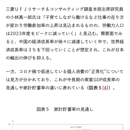
三菱ＵＦＪリサーチ＆コンサルティング調査本部主席研究員
の小林真一郎氏は「子育てしながら働けるなど仕事の在り方
が変わり労働参加率の上昇は見込まれるものの、労働力人口
は
2023
年度をピークに減っていく」と見込む。需要面でみ
ると、中国の経済成長率が徐々に減速していく中で、世界経
済成長率は３％を下回っていくことが想定され、これが日本
の輸出の伸びを抑える。
一方、コロナ禍で低迷している個人消費の“正常化”について
は見方が分かれており、これが中長期の実質
GDP
成長率の
見通しや家計貯蓄率の違いに表れている
（図表５
[4]
）
。
図表５ 家計貯蓄率の見通し