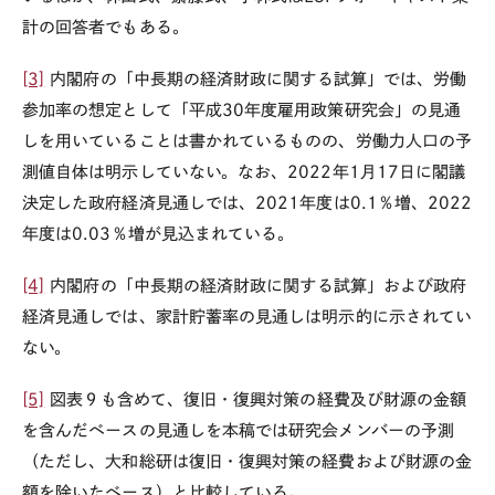
計の回答者でもある。
[3]
内閣府の「中長期の経済財政に関する試算」では、労働
参加率の想定として「平成
30
年度雇用政策研究会」の見通
しを用いていることは書かれているものの、労働力人口の予
測値自体は明示していない。なお、
2022
年
1
月
17
日に閣議
決定した政府経済見通しでは、
2021
年度は
0.1
％増、
2022
年度は
0.03
％増が見込まれている。
[4]
内閣府の「中長期の経済財政に関する試算」および政府
経済見通しでは、家計貯蓄率の見通しは明示的に示されてい
ない。
[5]
図表９も含めて、復旧・復興対策の経費及び財源の金額
を含んだベースの見通しを本稿では研究会メンバーの予測
（ただし、大和総研は復旧・復興対策の経費および財源の金
額を除いたベース）と比較している。