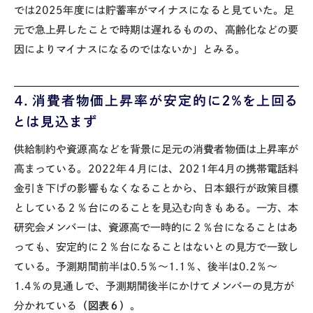
では
2025
年度には貯蓄率がマイナスになると見ていた。足
元で急上昇したことで時期は遅れるものの、高齢化などの要
因によりマイナスになるのではないか」とみる。
４．消費者物価上昇率が安定的に２％を上回る
とは見込まず
供給制約や資源高などを背景に足元の消費者物価は上昇率が
高まっている。
2022
年４月には、
2021
年
4
月の携帯電話料
金引き下げの影響もなくなることから、日本銀行が政策目標
としている２％台にのることを見込む向きもある。一方、本
研究会メンバーは、資源高で一時的に２％台になることはあ
っても、安定的に２％台になることはないとの見方で一致し
ている。予測期間前半は
0.5
％～
1.1
％、後半は
0.2
％～
1.4
％の見通しで、予測期間後半にかけてメンバーの見方が
分かれている
（図表６）
。