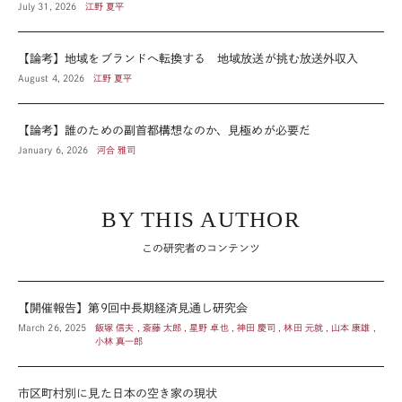
July 31, 2026
江野 夏平
【論考】地域をブランドへ転換する 地域放送が挑む放送外収入
August 4, 2026
江野 夏平
【論考】誰のための副首都構想なのか、見極めが必要だ
January 6, 2026
河合 雅司
BY THIS AUTHOR
この研究者のコンテンツ
【開催報告】第9回中長期経済見通し研究会
March 26, 2025
飯塚 信夫 , 斎藤 太郎 , 星野 卓也 , 神田 慶司 , 林田 元就 , 山本 康雄 ,
小林 真一郎
市区町村別に見た日本の空き家の現状