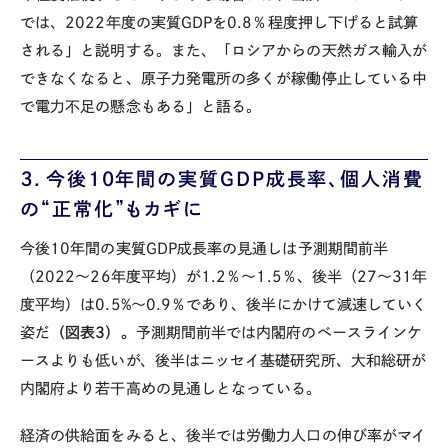
では、
2022
年度の実質
GDP
を
0.8
％程度押し下げると試算
される」と説明する。また、「ロシアからの天然ガス輸入が
できなくなると、原子力発電所の多くが稼働停止している中
で電力不足の懸念もある」と語る。
３．今後
10
年間の実質
GDP
成長率、個人消費
の“正常化”もカギに
今後
10
年間の実質
GDP
成長率の見通しは予測期間前半
（
2022
～
26
年度平均）が
1.2
％～
1.5
％、後半（
27
～
31
年
度平均）は
0.5%
～
0.9
％であり、後半にかけて減速していく
姿だ
（図表
3
）。
予測期間前半では内閣府のベースラインケ
ースよりも低いが、後半はニッセイ基礎研究所、大和総研が
内閣府より若干高めの見通しとなっている。
経済の供給面をみると、後半では労働力人口の伸び率がマイ