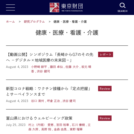
SEARCH
ホーム
研究プログラム
健康・医療・看護・介護
健康・医療・看護・介護
【動画公開】シンポジウム「長崎からG7のその先
レポート
へ －デジタル×地域医療の未来図－」
August 4, 2023
小野崎 耕平 , 藤田 卓仙 , 佐藤 大介 , 坂元 晴
香 , 渋谷 健司
新型コロナ戦略：ワクチン接種から「定点把握」
Review
とサーベイランスまで
August 4, 2023
谷口 清州 , 坪倉 正治 , 渋谷 健司
富山県におけるウェルビーイング政策
Review
July 25, 2023
村上（内堀） 愛恵 , 宮田 裕章 , 石川 善樹 , 立
森 久照 , 高野 翔 , 金森 由晃 , 東野 瑠華