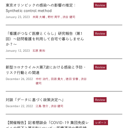
東京オリンピックの感染への影響の推定：
Review
Synthetic control method
January 23, 2023
米岡 大輔 , 野村 周平 , 渋谷 健司
「看護がつなぐ医療とくらし」研究報告（第1
Review
回）～訪問看護を利用して自宅で暮らしません
か？～
January 12, 2023
石原 美和
新型コロナウイルス第7波における感染と予防・
Review
リスク行動との関連
December 26, 2022
中村 治代 , 田淵 貴大 , 徳田 安春 , 渋谷
健司
対談「データに基づく政策決定へ」
Review
December 22, 2022
江島 啓介 , 渋谷 健司
【開催報告】記者懇談会「COVID-19 集団免疫レ
レポート