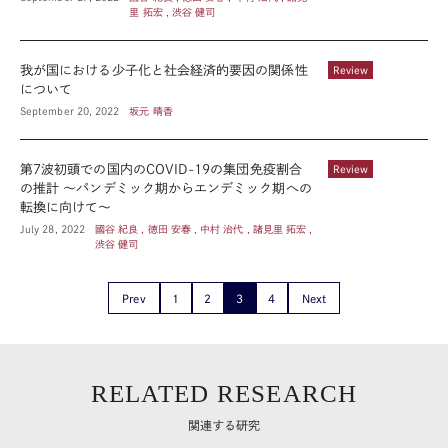
里 拓宏 , 渋谷 健司
我が国における少子化と社会経済的要因の関係性
Review
について
September 20, 2022
坂元 晴香
第7波初頭での国内のCOVID-19の集団免疫割合
Review
の推計 〜パンデミック期からエンデミック期への
転換に向けて〜
July 28, 2022
國谷 紀良 , 徳田 安春 , 中村 治代 , 諸見里 拓宏 ,
渋谷 健司
Prev
1
2
3
4
Next
RELATED RESEARCH
関連する研究