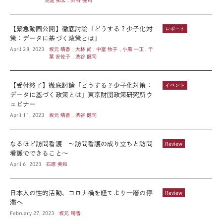
見里 拓宏 , 渋谷 健司
【緊急動画公開】徹底討論「どうする？少子化対
レポート
策：データに基づく政策とは」
April 28, 2023
坂元 晴香 , 大林 尚 , 中室 牧子 , 小黒 一正 , 千
葉 安佐子 , 渋谷 健司
【受付終了】徹底討論「どうする？少子化対策：
イベント
データに基づく政策とは」東京財団政策研究所ウ
ェビナー
April 11, 2023
坂元 晴香 , 渋谷 健司
なるほど訪問看護 ～訪問看護の成り立ちと訪問
Review
看護でできること～
April 6, 2023
石原 美和
日本人の性的活動、コロナ禍を経てより一層の停
Review
滞へ
February 27, 2023
坂元 晴香