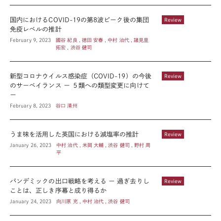
国内におけるCOVID-19の第8波ピーク後の集団
Review
免疫レベルの推計
February 9, 2023
國谷 紀良 , 徳田 安春 , 中村 治代 , 諸見里
拓宏 , 渋谷 健司
新型コロナウイルス感染症（COVID-19）の今後
Review
のサーベイランス ー ５類への類型変更に向けて
ー
February 8, 2023
谷口 清州
うま味を活用した英国における減塩率の推計
Review
January 26, 2023
中村 治代 , 米岡 大輔 , 渋谷 健司 , 野村 周
平
パンデミックの出口戦略を考える ー 過ぎ去りし
Review
ことは、正しき序幕と成り得るか
January 24, 2023
向川原 充 , 中村 治代 , 渋谷 健司