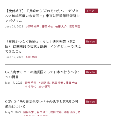
【受付終了】「長崎からG7のその先へ －デジタ
イベント
ル×地域医療の未来図－」東京財団政策研究所シ
ンポジウム
June 21, 2023
小野崎 耕平 , 藤田 卓仙 , 佐藤 大介 , 坂元 晴香
「看護がつなぐ医療とくらし」研究報告（第2
Review
回） 訪問看護の現状と課題 インタビューで見え
てきたこと
June 15, 2023
石原 美和
G7広島サミットの議長国として日本が行うべき6
Review
つの提言
May 17, 2023
坂元 晴香 , 向川原 充 , 徳田 安春 , 藤田 卓仙 ,
中村 治代 , 渋谷 健司
COVID-19の集団免疫レベルの低下と第9波の可
Review
能性について
May 9, 2023
國谷 紀良 , 谷口 清州 , 徳田 安春 , 中村 治代 , 諸