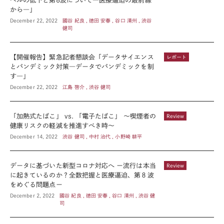
ベルの低下と第8波について―医療逼迫の最前線
から―」
December 22, 2022
國谷 紀良 , 徳田 安春 , 谷口 清州 , 渋谷
健司
【開催報告】緊急記者懇談会「データサイエンス
レポート
とパンデミック対策―データでパンデミックを制
す―」
December 22, 2022
江島 啓介 , 渋谷 健司
「加熱式たばこ」 vs. 「電子たばこ」 ～喫煙者の
Review
健康リスクの軽減を推進すべき時～
December 14, 2022
渋谷 健司 , 中村 治代 , 小野崎 耕平
データに基づいた新型コロナ対応へ ー流行は本当
Review
に起きているのか？全数把握と医療逼迫、第８波
をめぐる問題点ー
December 2, 2022
國谷 紀良 , 徳田 安春 , 谷口 清州 , 渋谷 健
司