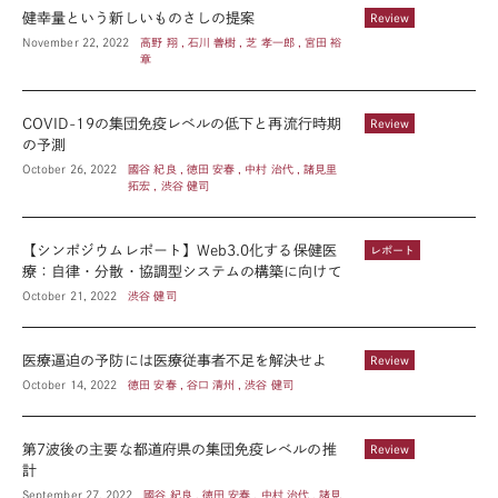
健幸量という新しいものさしの提案
Review
November 22, 2022
高野 翔 , 石川 善樹 , 芝 孝一郎 , 宮田 裕
章
COVID-19の集団免疫レベルの低下と再流行時期
Review
の予測
October 26, 2022
國谷 紀良 , 徳田 安春 , 中村 治代 , 諸見里
拓宏 , 渋谷 健司
【シンポジウムレポート】Web3.0化する保健医
レポート
療：自律・分散・協調型システムの構築に向けて
October 21, 2022
渋谷 健司
医療逼迫の予防には医療従事者不足を解決せよ
Review
October 14, 2022
徳田 安春 , 谷口 清州 , 渋谷 健司
第7波後の主要な都道府県の集団免疫レベルの推
Review
計
September 27, 2022
國谷 紀良 , 徳田 安春 , 中村 治代 , 諸見