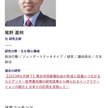
尾野 嘉邦
元 研究主幹
研究分野・主な関心領域
政治行動
ジェンダーステレオタイプ
移民
議会政治
日本
政治
過去の研究
【2023年6月終了】男女共同参画社会の形成と促進につながる
エビデンス―世界最先端の研究成果から得られるインプリケー
ションの紹介と日本での応用を目指して―
注目コンテンツ