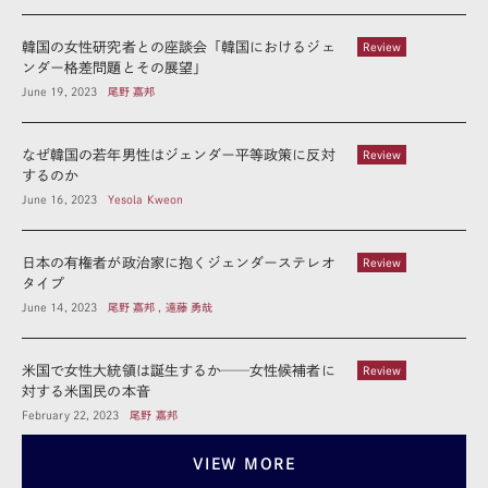
韓国の女性研究者との座談会「韓国におけるジェ
Review
ンダー格差問題とその展望」
June 19, 2023
尾野 嘉邦
なぜ韓国の若年男性はジェンダー平等政策に反対
Review
するのか
June 16, 2023
Yesola Kweon
日本の有権者が政治家に抱くジェンダーステレオ
Review
タイプ
June 14, 2023
尾野 嘉邦 , 遠藤 勇哉
米国で女性大統領は誕生するか──女性候補者に
Review
対する米国民の本音
February 22, 2023
尾野 嘉邦
VIEW MORE