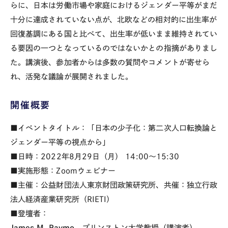
らに、日本は労働市場や家庭におけるジェンダー平等がまだ
十分に達成されていない点が、北欧などの相対的に出生率が
回復基調にある国と比べて、出生率が低いまま維持されてい
る要因の一つとなっているのではないかとの指摘がありまし
た。講演後、参加者からは多数の質問やコメントが寄せら
れ、活発な議論が展開されました。
開催概要
■イベントタイトル：「日本の少子化：第二次人口転換論と
ジェンダー平等の視点から」
■日時：2022年8月29日（月）
14:00
～15:30
■実施形態：Zoomウェビナー
■主催：公益財団法人東京財団政策研究所、共催：独立行政
法人経済産業研究所（RIETI）
■登壇者：
James M. Raymo
プリンストン大学教授（講演者）