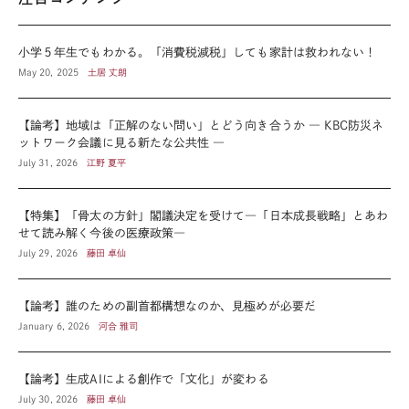
小学５年生でもわかる。「消費税減税」しても家計は救われない！
May 20, 2025
土居 丈朗
【論考】地域は「正解のない問い」とどう向き合うか ― KBC防災ネ
ットワーク会議に見る新たな公共性 ―
July 31, 2026
江野 夏平
【特集】「骨太の方針」閣議決定を受けて―「日本成長戦略」とあわ
せて読み解く今後の医療政策―
July 29, 2026
藤田 卓仙
【論考】誰のための副首都構想なのか、見極めが必要だ
January 6, 2026
河合 雅司
【論考】生成AIによる創作で「文化」が変わる
July 30, 2026
藤田 卓仙