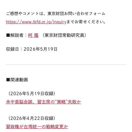
ご感想やコメントは、東京財団お問い合わせフォーム
https://www.tkfd.or.jp/inquiry
までお寄せください。
■解説者：
柯 隆
（東京財団常勤研究員）
収録日：
2026
年
5
月
19
日
■関連動画
（
2026
年5
月19
日収録）
米中首脳会談、習主席の
“
策略”失敗か
（
2026
年4
月22
日収録）
習政権が台湾統一の戦略変更か