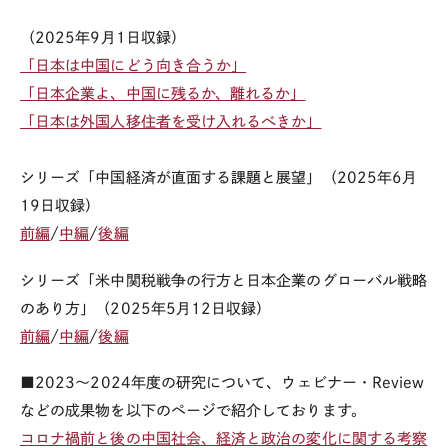
（
2025
年
9
月
1
日収録）
「日本は中国にどう向き合うか」
「日本企業よ、中国に残るか、離れるか」
「日本は外国人移住者を受け入れるべきか」
シリーズ「中国経済が直面する課題と展望」（
2025
年
6
月
19
日収録）
前編
/
中編
/
後編
シリーズ「米中関税戦争の行方と日本企業のグローバル戦略
のあり方」（
2025
年
5
月
12
日収録）
前編
/
中編
/
後編
■2023～2024年度の研究について、ウェビナー・Review
などの成果物を以下のページで紹介しております。
コロナ禍前と後の中国社会、経済と政治の変化に関する考察