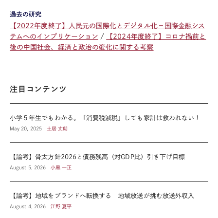
過去の研究
【2022年度終了】人民元の国際化とデジタル化－国際金融シス
テムへのインプリケーション
【2024年度終了】コロナ禍前と
後の中国社会、経済と政治の変化に関する考察
注目コンテンツ
小学５年生でもわかる。「消費税減税」しても家計は救われない！
May 20, 2025
土居 丈朗
【論考】骨太方針2026と債務残高（対GDP比）引き下げ目標
August 5, 2026
小黒 一正
【論考】地域をブランドへ転換する 地域放送が挑む放送外収入
August 4, 2026
江野 夏平