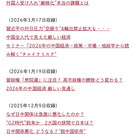
外国人受け入れ“厳格化”本当の課題とは
（
2026
年
3月17
日収録）
習近平の対日圧力”空振り”&輸出禁止拡大も・・・
中国全人代で見えた厳しい経済
セミナー「2026年の中国経済－政策・市場・地政学から読
み解く”チャイナリスク”
(
2026
年
1月19
日収録）
習政権「衆院選」に注目？ 高市政権の勝敗どう変わる？
2026年の中国経済 厳しい見通し
（
2025
年
12月9
日収録）
なぜ日中関係は急激に悪化したのか？
“G2時代”到来か 2大国の狭間で日本は？
日中関係悪化 どうなる？“脱中国依存”