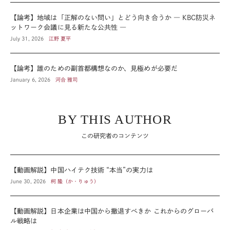
【論考】地域は「正解のない問い」とどう向き合うか ― KBC防災ネ
ットワーク会議に見る新たな公共性 ―
July 31, 2026
江野 夏平
【論考】誰のための副首都構想なのか、見極めが必要だ
January 6, 2026
河合 雅司
BY THIS AUTHOR
この研究者のコンテンツ
【動画解説】中国ハイテク技術 “本当”の実力は
June 30, 2026
柯 隆（か・りゅう）
【動画解説】日本企業は中国から撤退すべきか これからのグローバ
ル戦略は