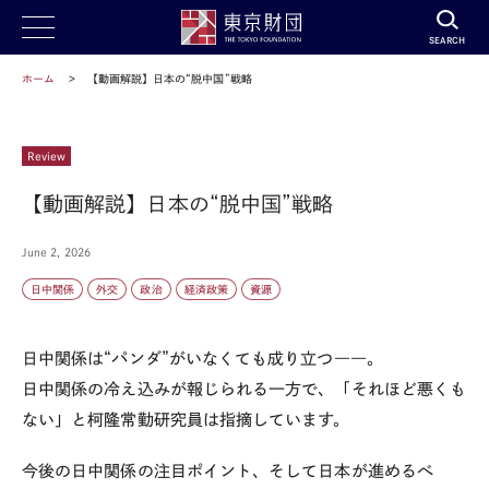
SEARCH
ホーム
【動画解説】日本の“脱中国”戦略
Review
【動画解説】日本の“脱中国”戦略
June 2, 2026
日中関係
外交
政治
経済政策
資源
日中関係は
“
パンダ
”
がいなくても成り立つ
――
。
日中関係の冷え込みが報じられる一方で、「それほど悪くも
ない」と柯隆常勤研究員は指摘しています。
今後の日中関係の注目ポイント、そして日本が進めるべ