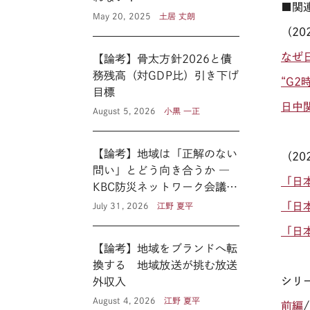
■関
May 20, 2025
土居 丈朗
（
20
なぜ
【論考】骨太方針2026と債
務残高（対GDP比）引き下げ
“G
目標
日中
August 5, 2026
小黒 一正
【論考】地域は「正解のない
（
20
問い」とどう向き合うか ―
「日
KBC防災ネットワーク会議に
見る新たな公共性 ―
「日
July 31, 2026
江野 夏平
「日
【論考】地域をブランドへ転
換する 地域放送が挑む放送
シリ
外収入
August 4, 2026
江野 夏平
前編