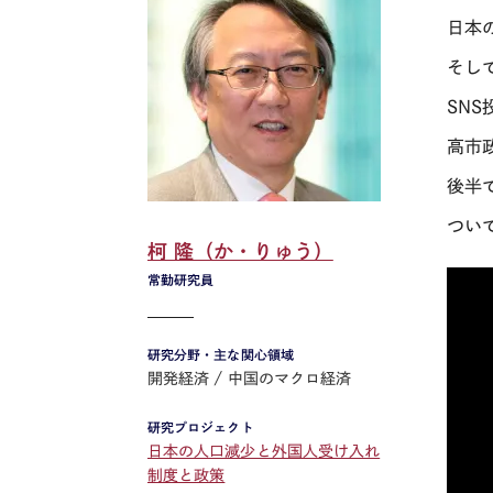
日本
そし
SNS
高市
後半
つい
柯 隆（か・りゅう）
常勤研究員
研究分野・主な関心領域
開発経済
中国のマクロ経済
研究プロジェクト
日本の人口減少と外国人受け入れ
制度と政策