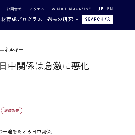
JP
EN
お問合せ
アクセス
MAIL MAGAZINE
人材育成プログラム
過去の研究
SEARCH
エネルギー
日中関係は急激に悪化
経済政策
の一途をたどる日中関係。