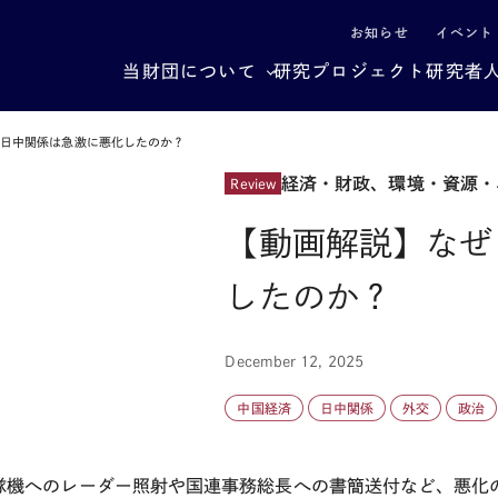
による社会構造転換
お知らせ
イベント
当財団について
研究プロジェクト
研究者
ぜ日中関係は急激に悪化したのか？
経済・財政、環境・資源・
Review
【動画解説】なぜ
したのか？
December 12, 2025
中国経済
日中関係
外交
政治
隊機へのレーダー照射や国連事務総長への書簡送付など、悪化