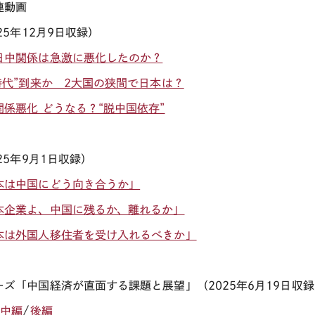
連動画
25
年
12月9
日収録）
日中関係は急激に悪化したのか？
2時代”到来か 2大国の狭間で日本は？
関係悪化 どうなる？“脱中国依存”
25
年
9
月
1
日収録）
本は中国にどう向き合うか」
本企業よ、中国に残るか、離れるか」
本は外国人移住者を受け入れるべきか」
ーズ「中国経済が直面する課題と展望」（
2025
年
6
月
19
日収録
/
中編
/
後編