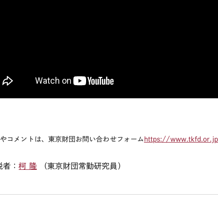
想やコメントは、東京財団お問い合わせフォーム
https://www.tkfd.or.jp
説者：
柯 隆
（東京財団常勤研究員）