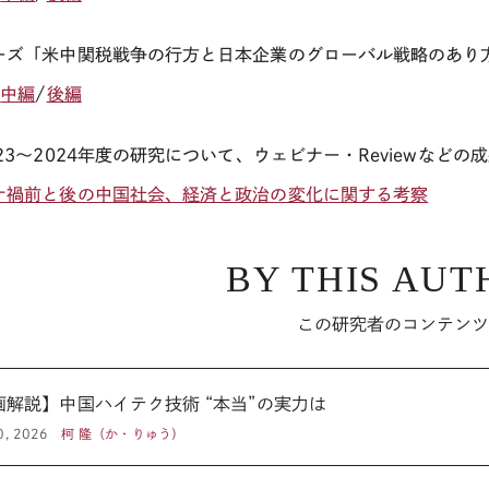
ーズ「米中関税戦争の行方と日本企業のグローバル戦略のあり
/
中編
/
後編
023～2024年度の研究について、ウェビナー・Reviewな
ナ禍前と後の中国社会、経済と政治の変化に関する考察
BY THIS AUT
この研究者のコンテン
画解説】中国ハイテク技術 “本当”の実力は
0, 2026
柯 隆（か・りゅう）