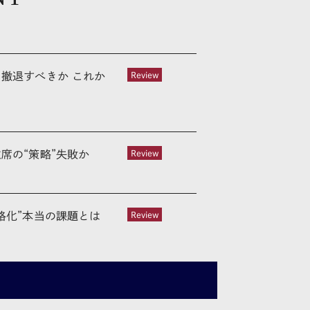
撤退すべきか これか
Review
席の“策略”失敗か
Review
格化”本当の課題とは
Review