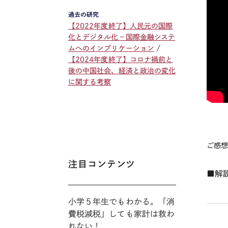
過去の研究
【2022年度終了】人民元の国際
化とデジタル化－国際金融システ
ムへのインプリケーション
【2024年度終了】コロナ禍前と
後の中国社会、経済と政治の変化
に関する考察
ご感
注目コンテンツ
■解
小学５年生でもわかる。「消
費税減税」しても家計は救わ
れない！