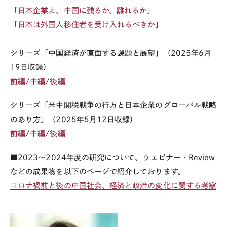
「日本企業よ、中国に残るか、離れるか」
「日本は外国人移住者を受け入れるべきか」
シリーズ「中国経済が直面する課題と展望」（
2025
年
6
月
19
日収録）
前編
/
中編
/
後編
シリーズ「米中関税戦争の行方と日本企業のグローバル戦略
のあり方」（
2025
年
5
月
12
日収録）
前編
/
中編
/
後編
■2023～2024年度の研究について、ウェビナー・Review
などの成果物を以下のページで紹介しております。
コロナ禍前と後の中国社会、経済と政治の変化に関する考察