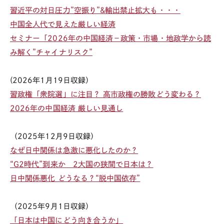
習近平の対日圧力”空振り”&輸出禁止拡大も・・・
中国全人代で見えた厳しい経済
セミナー「2026年の中国経済－政策・市場・地政学から読
み解く”チャイナリスク”
(
2026
年
1月19
日収録）
習政権「衆院選」に注目？ 高市政権の勝敗どう変わる？
2026年の中国経済 厳しい見通し
（
2025
年
12月9
日収録）
なぜ日中関係は急激に悪化したのか？
“G2時代”到来か 2大国の狭間で日本は？
日中関係悪化 どうなる？“脱中国依存”
（
2025
年
9
月
1
日収録）
「日本は中国にどう向き合うか」