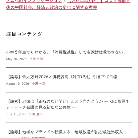
テムへのインプリケーション
【2024年度終了】コロナ禍前と
後の中国社会、経済と政治の変化に関する考察
注目コンテンツ
小学５年生でもわかる。「消費税減税」しても家計は救われない！
May 20, 2025
土居 丈朗
【論考】骨太方針2026と債務残高（対GDP比）引き下げ目標
August 5, 2026
小黒 一正
【論考】地域は「正解のない問い」とどう向き合うか ― KBC防災ネ
ットワーク会議に見る新たな公共性 ―
July 31, 2026
江野 夏平
【論考】地域をブランドへ転換する 地域放送が挑む放送外収入