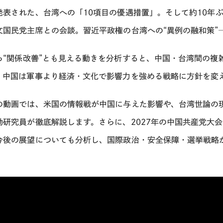
発表された、台湾への「
10
項目の優遇措置」。そして約
10
年
文
国民党主席との会談。習近平政権の台湾への
“
異例の融和策
”
ら
“
関係改善
”
とも見える動きを分析すると、中国・台湾間の複
、中国は軍事より経済・文化で影響力を強める戦略に方針を変
の動画では、米国の情報戦が中国に与えた影響や、台湾世論の
勤研究員が徹底解説します。さらに、
2027
年の中国共産党大会
今後の展望についても分析し、国際政治・安全保障・選挙戦略
。