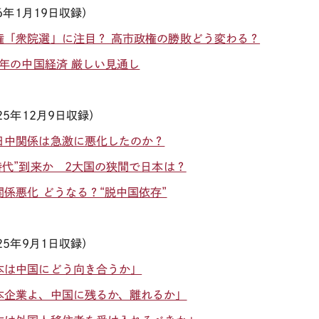
6
年
1月19
日収録）
権「衆院選」に注目？ 高市政権の勝敗どう変わる？
26年の中国経済 厳しい見通し
25
年
12月9
日収録）
日中関係は急激に悪化したのか？
2時代”到来か 2大国の狭間で日本は？
関係悪化 どうなる？“脱中国依存”
25
年
9
月
1
日収録）
本は中国にどう向き合うか」
本企業よ、中国に残るか、離れるか」