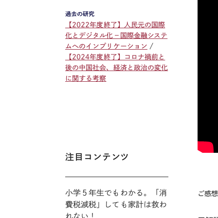
過去の研究
【2022年度終了】人民元の国際
化とデジタル化－国際金融システ
ムへのインプリケーション
【2024年度終了】コロナ禍前と
後の中国社会、経済と政治の変化
に関する考察
注目コンテンツ
小学５年生でもわかる。「消
ご感
費税減税」しても家計は救わ
れない！