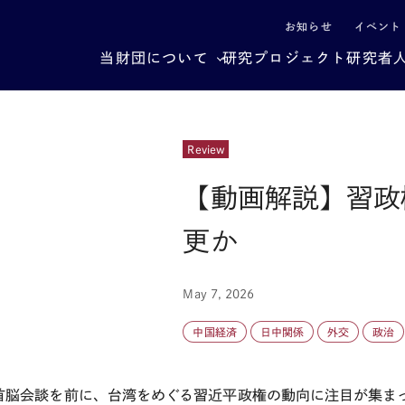
による社会構造転換
お知らせ
イベント
当財団について
研究プロジェクト
研究者
Review
【動画解説】習政
更か
May 7, 2026
中国経済
日中関係
外交
政治
首脳会談を前に、台湾をめぐる習近平政権の動向に注目が集ま