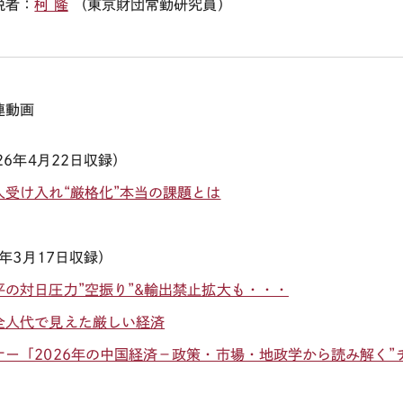
説者：
柯 隆
（東京財団常勤研究員）
連動画
26
年4
月22
日収録）
人受け入れ“厳格化”本当の課題とは
年
3月17
日収録）
平の対日圧力”空振り”&輸出禁止拡大も・・・
全人代で見えた厳しい経済
ナー「2026年の中国経済－政策・市場・地政学から読み解く”