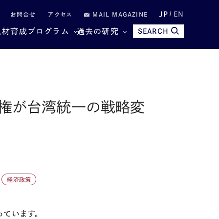
JP
EN
お問合せ
アクセス
MAIL MAGAZINE
人材育成プログラム
過去の研究
SEARCH
権が台湾統一の戦略変
経済政策
っています。