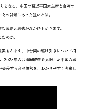
ぶりとなる、中国の習近平国家主席と
台湾の
─
その背景にあった狙いとは。
雑な戦略と思惑が浮かび上がります。
えたのか。
現実もふまえ、中台間の駆け引きについて柯
、
2028
年の台湾総統選を見据えた中国の思
が交差する台湾情勢を、わかりやすく考察し