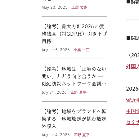
■解
May 20, 2025
土居 丈朗
【論考】骨太方針2026と債
務残高（対GDP比）引き下げ
■関
目標
August 5, 2026
小黒 一正
（
20
外国
【論考】地域は「正解のない
問い」とどう向き合うか ―
KBC防災ネットワーク会議に
2026
見る新たな公共性 ―
July 31, 2026
江野 夏平
習近
中国
【論考】地域をブランドへ転
換する 地域放送が挑む放送
セミ
外収入
August 4, 2026
江野 夏平