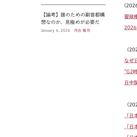
(
202
【論考】誰のための副首都構
習政
想なのか、見極めが必要だ
20
January 6, 2026
河合 雅司
（
20
なぜ
“G
日中
（
20
「日
「日