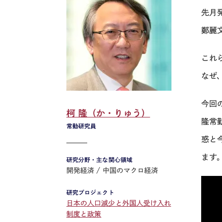
先月
鄭麗
これ
なぜ
今回
柯 隆（か・りゅう）
隆常
常勤研究員
惑と
ます
研究分野・主な関心領域
開発経済
中国のマクロ経済
研究プロジェクト
日本の人口減少と外国人受け入れ
制度と政策