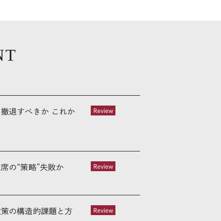
NT
撤退すべきか これか
Review
席の“策略”失敗か
Review
政策の構造的課題と方
Review