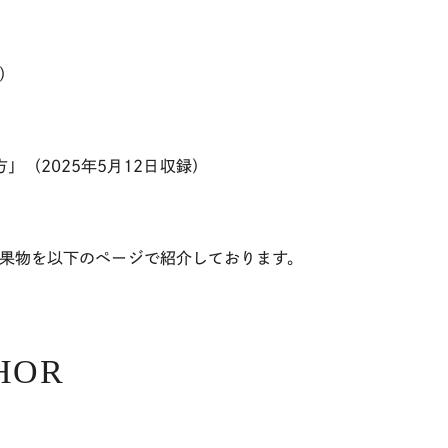
）
方」（
2025
年
5
月
12
日収録）
どの成果物を以下のページで紹介しております。
HOR
ツ