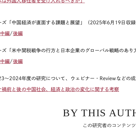
本は外国人移住者を受け入れるべきか」
ーズ「中国経済が直面する課題と展望」（
2025
年
6
月
19
日収録
/
中編
/
後編
ーズ「米中関税戦争の行方と日本企業のグローバル戦略のあり
/
中編
/
後編
023～2024年度の研究について、ウェビナー・Reviewな
ナ禍前と後の中国社会、経済と政治の変化に関する考察
BY THIS AUT
この研究者のコンテン