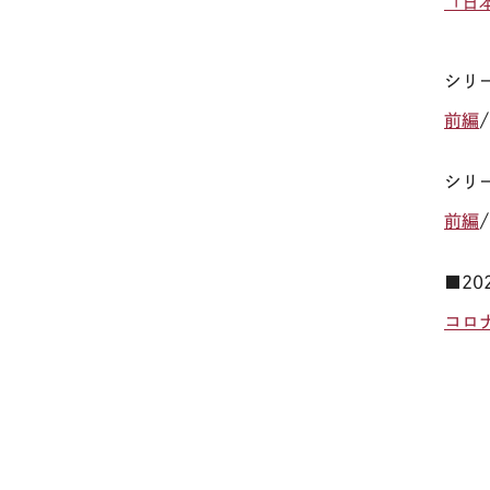
「日
シリ
前編
シリ
前編
■2
コロ