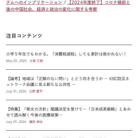
テムへのインプリケーション
【2024年度終了】コロナ禍前と
後の中国社会、経済と政治の変化に関する考察
注目コンテンツ
小学５年生でもわかる。「消費税減税」しても家計は救われない！
May 20, 2025
土居 丈朗
【論考】地域は「正解のない問い」とどう向き合うか ― KBC防災ネ
ットワーク会議に見る新たな公共性 ―
July 31, 2026
江野 夏平
【特集】「骨太の方針」閣議決定を受けて―「日本成長戦略」とあわ
せて読み解く今後の医療政策―
July 29, 2026
藤田 卓仙