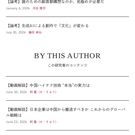
【論考】誰のための副首都構想なのか、見極めが必要だ
January 6, 2026
河合 雅司
【論考】生成AIによる創作で「文化」が変わる
July 30, 2026
藤田 卓仙
BY THIS AUTHOR
この研究者のコンテンツ
【動画解説】中国ハイテク技術 “本当”の実力は
June 30, 2026
柯 隆（か・りゅう）
【動画解説】日本企業は中国から撤退すべきか これからのグローバ
ル戦略は
June 23, 2026
柯 隆（か・りゅう）