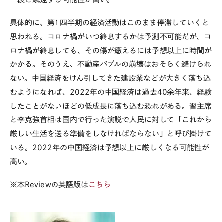
具体的に、第
1
四半期の経済活動はこのまま停滞していくと
思われる。コロナ禍がいつ終息するかは予測不可能だが、コ
ロナ禍が終息しても、その傷が癒えるには予想以上に時間が
かかる。そのうえ、不動産バブルの崩壊はおそらく避けられ
ない。中国経済をけん引してきた建設業などが大きく落ち込
むようになれば、
2022
年の中国経済は過去
40
余年来、経験
したことがないほどの低成長に落ち込む恐れがある。習主席
と李克強首相は国内で行った演説で人民に対して「これから
厳しい生活を送る準備をしなければならない」と呼び掛けて
いる。
2022
年の中国経済は予想以上に厳しくなる可能性が
高い。
※本Reviewの英語版は
こちら