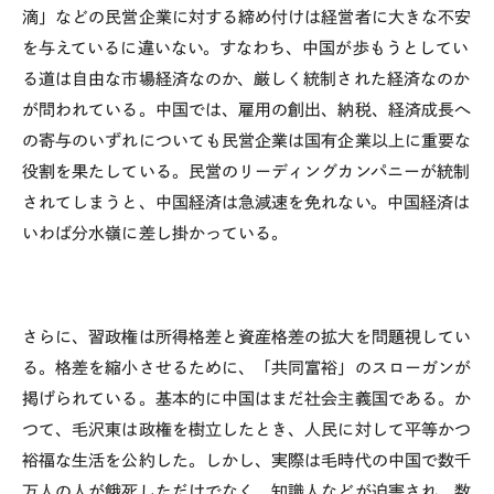
滴」などの民営企業に対する締め付けは経営者に大きな不安
を与えているに違いない。すなわち、中国が歩もうとしてい
る道は自由な市場経済なのか、厳しく統制された経済なのか
が問われている。中国では、雇用の創出、納税、経済成長へ
の寄与のいずれについても民営企業は国有企業以上に重要な
役割を果たしている。民営のリーディングカンパニーが統制
されてしまうと、中国経済は急減速を免れない。中国経済は
いわば分水嶺に差し掛かっている。
さらに、習政権は所得格差と資産格差の拡大を問題視してい
る。格差を縮小させるために、「共同富裕」のスローガンが
掲げられている。基本的に中国はまだ社会主義国である。か
つて、毛沢東は政権を樹立したとき、人民に対して平等かつ
裕福な生活を公約した。しかし、実際は毛時代の中国で数千
万人の人が餓死しただけでなく、知識人などが迫害され、数