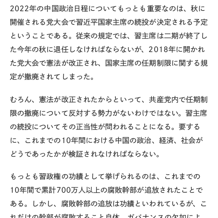
2022
年の中国政治日程についてもっとも重要なのは、秋に
開催される党大会で習近平国家主席の続投が決定される予定
ということである。従来の規定では、習主席は二期が終了し
た今年の秋に退任しなければならないが、
2018
年に開かれ
た党大会で憲法が改正され、国家主席の任期制限に関する規
定が撤廃されてしまった。
むろん、憲法が改正されたからといって、共産党内で任期制
限の撤廃について反対する勢力がないわけではない。習主席
の続投についてその正当性が問われることになる。要する
に、これまでの
10
年間における中国の政治、経済、社会が
どうであったかが検証されなければならない。
もっとも習政権の功績として挙げられるのは、これまでの
10
年間で累計
700
万人以上の腐敗幹部が追放されたことで
ある。しかし、腐敗幹部の追放は功績といわれているが、こ
れだけの幹部が腐敗すること自体、ガバナンスの欠如によ