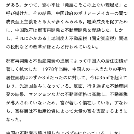
がある。かつて、鄧小平は「発展こそこの上ない理屈だ」と
呼び掛けた。その結果、中国政府のポリシーメイカーの間で
成長至上主義をとる人が多くみられる。経済成長を促すため
に、中国政府は都市再開発と不動産開発を奨励した。しか
し、それにかかわる土地制度と不動産税（固定資産税）関連
の税制などの改革がほとんど行われていない。
都市再開発と不動産開発の進展によって中国人の居住面積が
著しく拡大した。
1978
年当時、中国人の一人当たりの平均
居住面積はわずか
3
㎡だったのに対して、今は
35
㎡を超えて
おり、先進国並みになっている。反面、行き過ぎた不動産開
発の結果、マンションなどの不動産価格は高騰し、不動産税
が導入されていないため、富が著しく偏在している。すなわ
ち、富裕層は不動産投資によって大量の富を支配するように
なった。
中国の不動産市場は明らかにバブルになっている。しかし、