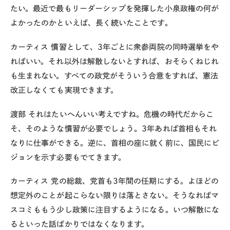
たい。最近で最もリーダーシップを発揮した小泉政権の何が
よかったのかといえば、長く続いたことです。
カーティス
慣習として、3年ごとに衆参両院の同時選挙をや
ればいい。それ以外は解散しないとすれば、おそらくねじれ
も生まれない。すべての政党がそういう合意をすれば、憲法
改正しなくても実現できます。
渡部
それはたいへんいい考えですね。危機の時代だからこ
そ、そのような慣習が必要でしょう。3年あれば首相もそれ
なりに仕事ができる。逆に、首相の座に就く前に、国民にビ
ジョンを示す必要もでてきます。
カーティス
党の総裁、党首も3年間の任期にする。よほどの
想定外のことが起こらない限りは落とさない。そうなればマ
スコミももう少し政策に注目するようになる。いつ解散にな
るといった話ばかりではなくなります。