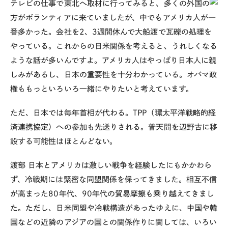
テレビの仕事で東北へ取材に行ってみると、多くの外国の
方がボランティアに来ていましたが、中でもアメリカ人が一
番多かった。会社を2、3週間休んで大船渡で瓦礫の処理を
やっている。これからの日米関係を考えると、うれしくなる
ような話が多いんですよ。アメリカ人はやっぱり日本人に親
しみがあるし、日本の重要性を十分わかっている。オバマ政
権ももっといろいろ一緒にやりたいと考えています。
ただ、日本では毎年首相が代わる。TPP（環太平洋戦略的経
済連携協定）への参加も先送りされる。普天間を辺野古に移
設する可能性はほとんどない。
渡部
日本とアメリカは激しい戦争を経験したにもかかわら
ず、冷戦期には緊密な同盟関係を保ってきました。相互不信
が高まった80年代、90年代の貿易摩擦も乗り越えてきまし
た。ただし、日米同盟や冷戦構造があったゆえに、中国や韓
国などの近隣のアジアの国との関係作りに関しては、いろい