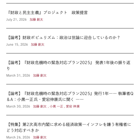
『財政と民主主義』プロジェクト 政策提言
July 21, 2026
加藤 創太
【論考】財政ポピュリズム：政治は世論に迎合しているのか？
June 15, 2026
加藤 創太
【論考】『財政危機時の緊急対応プラン2025』 発表1年後の振り返
り
March 31, 2026
加藤 創太
【論考】『財政危機時の緊急対応プラン2025』発行1年―― 執筆者Q
＆A：小黒一正氏・愛宕伸康氏に聞く ――
March 30, 2026
加藤 創太 , 小黒 一正 , 愛宕 伸康
【特集】第2次高市内閣に求める経済政策―インフレを嫌う有権者に
どう対応すべきか
March 26, 2026
加藤 創太