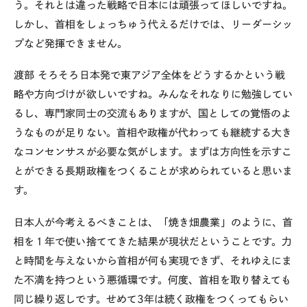
う。それとは違った戦略で日本には頑張ってほしいですね。
しかし、首相をしょっちゅう代えるだけでは、リーダーシッ
プなど発揮できません。
渡部
そろそろ日本発で東アジア全体をどうするかという戦
略や方向づけが欲しいですね。みんなそれなりに勉強してい
るし、専門家同士の交流もありますが、国としての覚悟のよ
うなものが足りない。首相や政権が代わっても継続する大き
なコンセンサスが必要な気がします。まずは方向性を示すこ
とができる長期政権をつくることが求められていると思いま
す。
日本人が今考えるべきことは、「焼き畑農業」のように、首
相を１年で使い捨ててきた結果が現状だということです。力
と時間を与えないから首相が何も実現できず、それゆえにま
た不満を持つという悪循環です。何度、首相を取り替えても
同じ繰り返しです。せめて3年は続く政権をつくってもらい