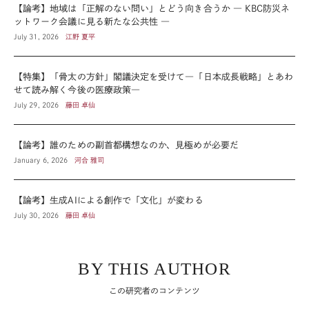
【論考】地域は「正解のない問い」とどう向き合うか ― KBC防災ネ
ットワーク会議に見る新たな公共性 ―
July 31, 2026
江野 夏平
【特集】「骨太の方針」閣議決定を受けて―「日本成長戦略」とあわ
せて読み解く今後の医療政策―
July 29, 2026
藤田 卓仙
【論考】誰のための副首都構想なのか、見極めが必要だ
January 6, 2026
河合 雅司
【論考】生成AIによる創作で「文化」が変わる
July 30, 2026
藤田 卓仙
BY THIS AUTHOR
この研究者のコンテンツ