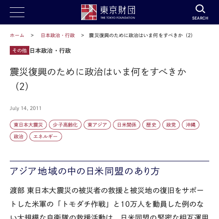
SEARCH
ホーム
日本政治・行政
震災復興のために政治はいま何をすべきか（2）
日本政治・行政
その他
震災復興のために政治はいま何をすべきか
（2）
July 14, 2011
東日本大震災
少子高齢化
東アジア
日米関係
歴史
政党
沖縄
政治
エネルギー
アジア地域の中の日米同盟のあり方
渡部
東日本大震災の被災者の救援と被災地の復旧をサポー
トした米軍の「トモダチ作戦」と10万人を動員した例のな
い大規模な自衛隊の救援活動は、日米同盟の緊密な相互運用