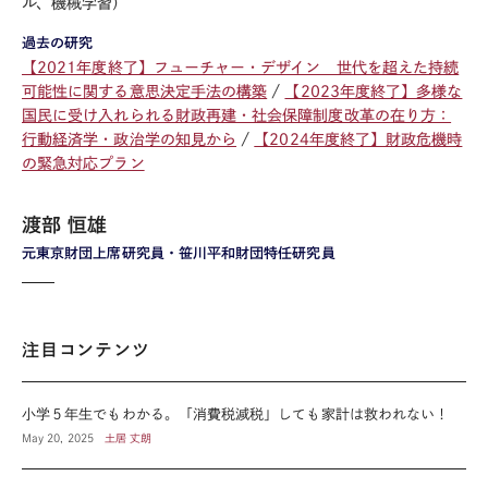
ル、機械学習）
過去の研究
【2021年度終了】フューチャー・デザイン 世代を超えた持続
可能性に関する意思決定手法の構築
【2023年度終了】多様な
国民に受け入れられる財政再建・社会保障制度改革の在り方：
行動経済学・政治学の知見から
【2024年度終了】財政危機時
の緊急対応プラン
渡部 恒雄
元東京財団上席研究員・笹川平和財団特任研究員
注目コンテンツ
小学５年生でもわかる。「消費税減税」しても家計は救われない！
May 20, 2025
土居 丈朗