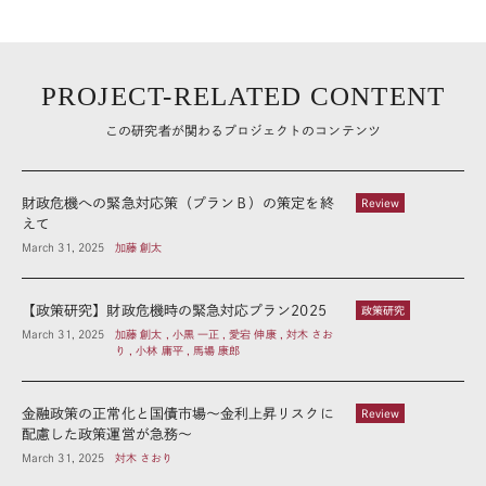
PROJECT-RELATED CONTENT
この研究者が関わるプロジェクトのコンテンツ
財政危機への緊急対応策（プランＢ）の策定を終
Review
えて
March 31, 2025
加藤 創太
【政策研究】財政危機時の緊急対応プラン2025
政策研究
March 31, 2025
加藤 創太 , 小黒 一正 , 愛宕 伸康 , 対木 さお
り , 小林 庸平 , 馬場 康郎
金融政策の正常化と国債市場～金利上昇リスクに
Review
配慮した政策運営が急務～
March 31, 2025
対木 さおり