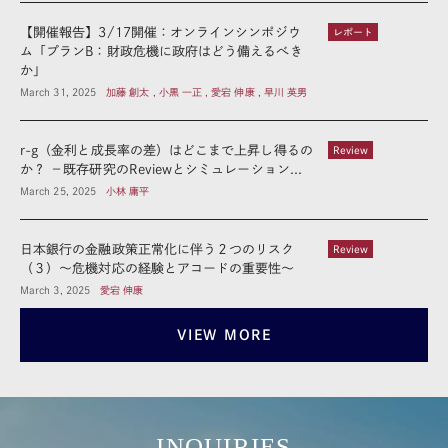
【開催報告】3/17開催：オンラインシンポジウ
レポート
ム「プランB：財政危機に政府はどう備えるべき
か」
March 31, 2025
加藤 創太 , 小黒 一正 , 愛宕 伸康 , 早川 英男
r-g（金利と成長率の差）はどこまで上昇し得るの
Review
か？ －既存研究のReviewとシミュレーション...
March 25, 2025
小林 庸平
日本銀行の金融政策正常化に伴う２つのリスク
Review
（３）～危機対応の経験とアコードの重要性～
March 3, 2025
愛宕 伸康
VIEW MORE
INQUIRIES