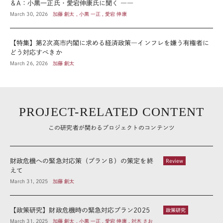
＆A：小黒一正氏・愛宕伸康氏に聞く ――
March 30, 2026
加藤 創太 , 小黒 一正 , 愛宕 伸康
【特集】第2次高市内閣に求める経済政策―インフレを嫌う有権者に
どう対応すべきか
March 26, 2026
加藤 創太
PROJECT-RELATED CONTENT
この研究者が関わるプロジェクトのコンテンツ
財政危機への緊急対応策（プランＢ）の策定を終
Review
えて
March 31, 2025
加藤 創太
【政策研究】財政危機時の緊急対応プラン2025
政策研究
March 31, 2025
加藤 創太 , 小黒 一正 , 愛宕 伸康 , 対木 さお