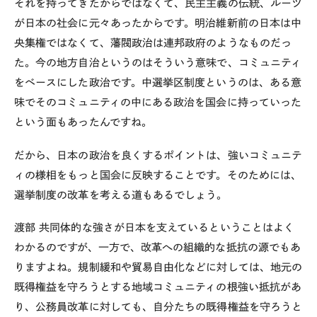
それを持ってきたからではなくて、民主主義の伝統、ルーツ
が日本の社会に元々あったからです。明治維新前の日本は中
央集権ではなくて、藩閥政治は連邦政府のようなものだっ
た。今の地方自治というのはそういう意味で、コミュニティ
をベースにした政治です。中選挙区制度というのは、ある意
味でそのコミュニティの中にある政治を国会に持っていった
という面もあったんですね。
だから、日本の政治を良くするポイントは、強いコミュニテ
ィの様相をもっと国会に反映することです。そのためには、
選挙制度の改革を考える道もあるでしょう。
渡部
共同体的な強さが日本を支えているということはよく
わかるのですが、一方で、改革への組織的な抵抗の源でもあ
りますよね。規制緩和や貿易自由化などに対しては、地元の
既得権益を守ろうとする地域コミュニティの根強い抵抗があ
り、公務員改革に対しても、自分たちの既得権益を守ろうと