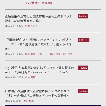
り , 小林 庸平 , 馬場 康郎
金融政策の正常化と国債市場～金利上昇リスクに
Review
配慮した政策運営が急務～
March 31, 2025
対木 さおり
【開催報告】3/17開催：オンラインシンポジウ
レポート
ム「プランB：財政危機に政府はどう備えるべき
か」
March 31, 2025
加藤 創太 , 小黒 一正 , 愛宕 伸康 , 早川 英男
r-g（金利と成長率の差）はどこまで上昇し得るの
Review
か？ －既存研究のReviewとシミュレーション...
March 25, 2025
小林 庸平
日本銀行の金融政策正常化に伴う２つのリスク
Review
（３）～危機対応の経験とアコードの重要性～
March 3, 2025
愛宕 伸康