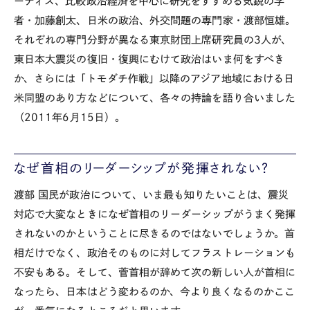
ーティス、比較政治経済を中心に研究をすすめる気鋭の学
者・加藤創太、日米の政治、外交問題の専門家・渡部恒雄。
それぞれの専門分野が異なる東京財団上席研究員の3人が、
東日本大震災の復旧・復興にむけて政治はいま何をすべき
か、さらには「トモダチ作戦」以降のアジア地域における日
米同盟のあり方などについて、各々の持論を語り合いました
（2011年6月15日）。
なぜ首相のリーダーシップが発揮されない？
渡部
国民が政治について、いま最も知りたいことは、震災
対応で大変なときになぜ首相のリーダーシップがうまく発揮
されないのかということに尽きるのではないでしょうか。首
相だけでなく、政治そのものに対してフラストレーションも
不安もある。そして、菅首相が辞めて次の新しい人が首相に
なったら、日本はどう変わるのか、今より良くなるのかここ