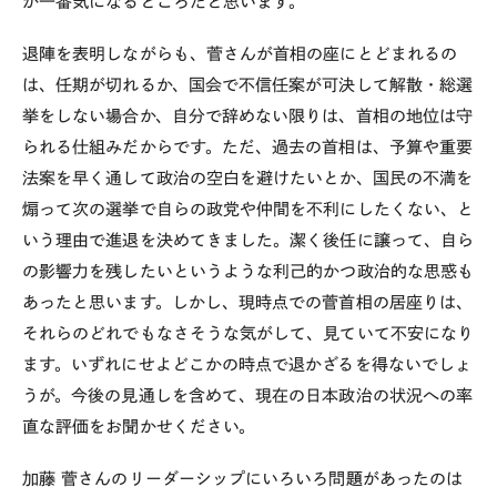
が一番気になるところだと思います。
退陣を表明しながらも、菅さんが首相の座にとどまれるの
は、任期が切れるか、国会で不信任案が可決して解散・総選
挙をしない場合か、自分で辞めない限りは、首相の地位は守
られる仕組みだからです。ただ、過去の首相は、予算や重要
法案を早く通して政治の空白を避けたいとか、国民の不満を
煽って次の選挙で自らの政党や仲間を不利にしたくない、と
いう理由で進退を決めてきました。潔く後任に譲って、自ら
の影響力を残したいというような利己的かつ政治的な思惑も
あったと思います。しかし、現時点での菅首相の居座りは、
それらのどれでもなさそうな気がして、見ていて不安になり
ます。いずれにせよどこかの時点で退かざるを得ないでしょ
うが。今後の見通しを含めて、現在の日本政治の状況への率
直な評価をお聞かせください。
加藤
菅さんのリーダーシップにいろいろ問題があったのは