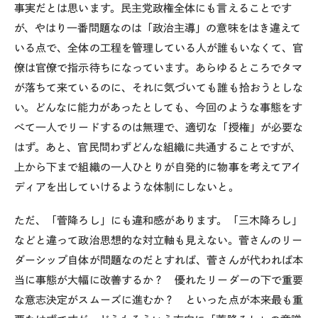
事実だとは思います。民主党政権全体にも言えることです
が、やはり一番問題なのは「政治主導」の意味をはき違えて
いる点で、全体の工程を管理している人が誰もいなくて、官
僚は官僚で指示待ちになっています。あらゆるところでタマ
が落ちて来ているのに、それに気づいても誰も拾おうとしな
い。どんなに能力があったとしても、今回のような事態をす
べて一人でリードするのは無理で、適切な「授権」が必要な
はず。あと、官民問わずどんな組織に共通することですが、
上から下まで組織の一人ひとりが自発的に物事を考えてアイ
ディアを出していけるような体制にしないと。
ただ、「菅降ろし」にも違和感があります。「三木降ろし」
などと違って政治思想的な対立軸も見えない。菅さんのリー
ダーシップ自体が問題なのだとすれば、菅さんが代われば本
当に事態が大幅に改善するか？ 優れたリーダーの下で重要
な意志決定がスムーズに進むか？ といった点が本来最も重