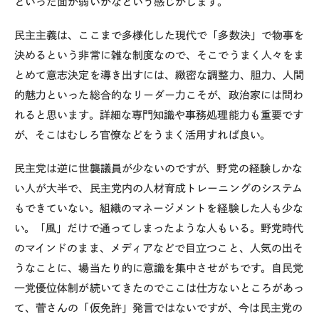
といった面が弱いかなという感じがします。
民主主義は、ここまで多様化した現代で「多数決」で物事を
決めるという非常に雑な制度なので、そこでうまく人々をま
とめて意志決定を導き出すには、緻密な調整力、胆力、人間
的魅力といった総合的なリーダー力こそが、政治家には問わ
れると思います。詳細な専門知識や事務処理能力も重要です
が、そこはむしろ官僚などをうまく活用すれば良い。
民主党は逆に世襲議員が少ないのですが、野党の経験しかな
い人が大半で、民主党内の人材育成トレーニングのシステム
もできていない。組織のマネージメントを経験した人も少な
い。「風」だけで通ってしまったような人もいる。野党時代
のマインドのまま、メディアなどで目立つこと、人気の出そ
うなことに、場当たり的に意識を集中させがちです。自民党
一党優位体制が続いてきたのでここは仕方ないところがあっ
て、菅さんの「仮免許」発言ではないですが、今は民主党の