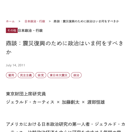
ホーム
日本政治・行政
鼎談：震災復興のために政治はいま何をすべきか
日本政治・行政
その他
鼎談：震災復興のために政治はいま何をすべき
か
July 14, 2011
雇用
民主主義
政党
東日本大震災
政治
東京財団上席研究員
ジェラルド・カーティス × 加藤創太 × 渡部恒雄
アメリカにおける日本政治研究の第一人者・ジェラルド・カ