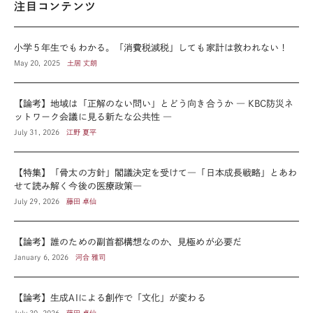
注目コンテンツ
小学５年生でもわかる。「消費税減税」しても家計は救われない！
May 20, 2025
土居 丈朗
【論考】地域は「正解のない問い」とどう向き合うか ― KBC防災ネ
ットワーク会議に見る新たな公共性 ―
July 31, 2026
江野 夏平
【特集】「骨太の方針」閣議決定を受けて―「日本成長戦略」とあわ
せて読み解く今後の医療政策―
July 29, 2026
藤田 卓仙
【論考】誰のための副首都構想なのか、見極めが必要だ
January 6, 2026
河合 雅司
【論考】生成AIによる創作で「文化」が変わる
July 30, 2026
藤田 卓仙