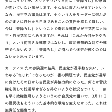
要なはずですが、どうもそういう方向に「菅降ろし」の意識
が向いていない気がします。そんなに菅さんがまずいという
なら、民主党の議員はまず、そういう人をリーダーに選んだ
のがまさに自分たち自身であることの責任を感じてほしい。
今は「菅降ろし」ということで奇妙な連帯が民主党内にも民
主・自民党間にもありますが、それは「これから何かをやろ
う」という前向きな連帯ではないし、政治思想的な対立や連
帯でもないので、「菅降ろし」が済んでも迷走が続くのでは
ないかと思っています。
カーティス
先の参院選の結果、民主党が過半数を失い、い
わゆる“ねじれ”になったのが一番の問題です。民主党が選挙
に負けたその日から自民党が非協力的になった。何とか菅政
権を倒して総選挙せざるを得ないような状況をつくり、一刻
も早く政権復帰しようというのが自民党の狙いで、3月11日
の震災後もそういった基本的な戦略を変えなかった。これは
無責任な態度です。