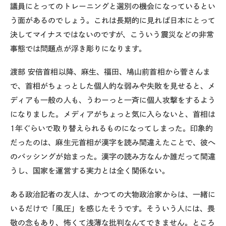
議員にとってのトレーニングと選別の機会になっているとい
う面があるのでしょう。これは長期的に見れば日本にとって
決してマイナスではないのですが、こういう震災などの非常
事態では問題点が浮き彫りになります。
渡部
安倍首相以降、麻生、福田、鳩山前首相から菅さんま
で、首相がちょっとした個人的な弱みや失敗を見せると、メ
ディアも一般の人も、うわーっと一斉に個人攻撃をするよう
になりました。メディアがちょっと気に入らないと、首相は
1年ぐらいで取り替えられるものになってしまった。印象的
だったのは、麻生元首相が漢字を読み間違えたことで、彼へ
のバッシングが始まった。漢字の読み方なんか誰だって間違
うし、国家を運営する実力とは全く関係ない。
ある政治記者の友人は、かつての大物政治家からは、一緒に
いるだけで「風圧」を感じたそうです。そういう人には、畏
敬の念もあり、怖くて浅薄な批判なんてできません。ところ