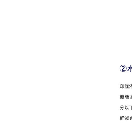
②
印旛
機能
分以
軽減