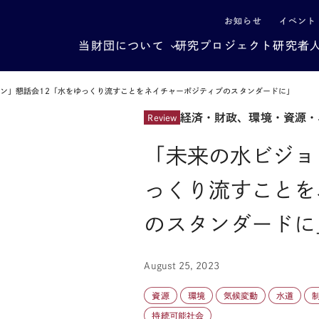
による社会構造転換
お知らせ
イベント
当財団について
研究プロジェクト
研究者
ン」懇話会12「水をゆっくり流すことをネイチャーポジティブのスタンダードに」
経済・財政、環境・資源・
Review
「未来の水ビジョ
っくり流すことを
のスタンダードに
August 25, 2023
資源
環境
気候変動
水道
持続可能社会