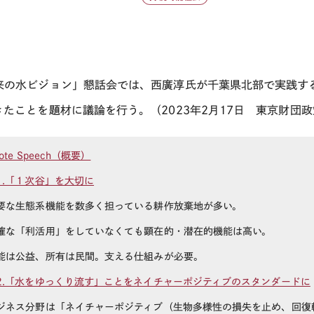
来の水ビジョン」懇話会では、西廣淳氏が千葉県北部で実践す
きたことを題材に議論を行う。（
2023
年
2
月
17
日 東京財団政
note Speech（概要）
1.「１次谷」を大切に
な生態系機能を数多く担っている耕作放棄地が多い。
な「利活用」をしていなくても顕在的・潜在的機能は高い。
は公益、所有は民間。支える仕組みが必要。
2.「水をゆっくり流す」ことをネイチャーポジティブのスタンダードに
ネス分野は「ネイチャーポジティブ（生物多様性の損失を止め、回復