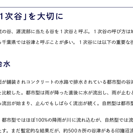
「１次谷」を大切に
流の谷、源流部に当たる谷を１次谷と呼ぶ。１次谷の呼び方は
る千葉県では谷津と呼ぶことが多い。１次谷には以下の重要な
治水
面が舗装されコンクリートの水路で排水されている都市型の谷
を比較した。都市型は雨が降った直後に水が流出し、雨が止む
ら流出が始まり、止んでもしばらく流出が続く。自然型は都市
、都市型ではほぼ
100%
の降雨が川に流れ込むが、自然型では
たす。まだ暫定的な結果だが、約
500
カ所の谷津がある印旛沼