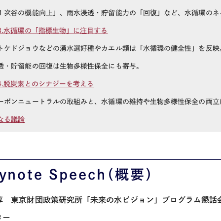
次谷の機能向上」、雨水浸透・貯留能力の「回復」など、水循環のネ
3.水循環の「指標生物」に注目する
ケドジョウなどの湧水選好種やカエル類は「水循環の健全性」を反映
・貯留能の回復は生物多様性保全にも寄与。
4.脱炭素とのシナジーを考える
ボンニュートラルの取組みと、水循環の維持や生物多様性保全の両立
なる議論
ynote Speech
（概要）
淳 東京財団政策研究所「未来の水ビジョン」プログラム懇話
ター