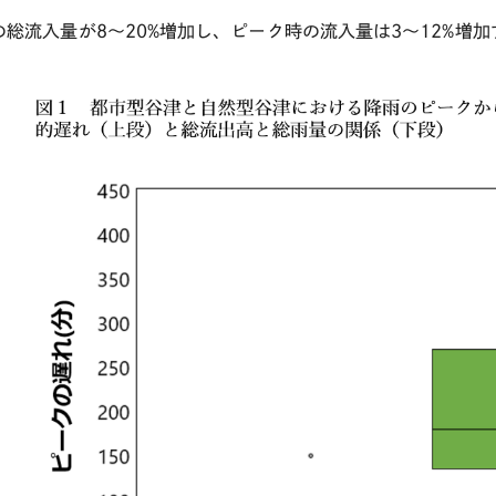
の総流入量が
8
〜
20%
増加し、ピーク時の流入量は
3
〜
12%
増加