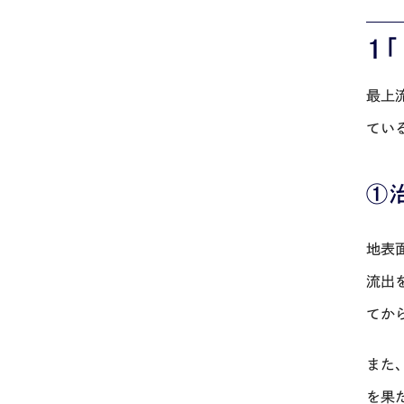
１
最上
てい
①
地表
流出
てか
また
を果