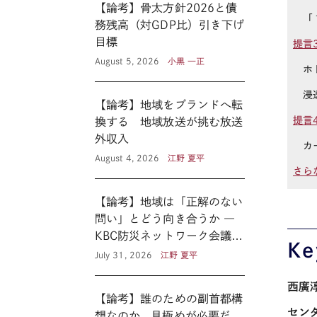
【論考】骨太方針2026と債
「１
務残高（対GDP比）引き下げ
目標
提言
August 5, 2026
小黒 一正
ホト
浸透
【論考】地域をブランドへ転
提言
換する 地域放送が挑む放送
外収入
カー
August 4, 2026
江野 夏平
さら
【論考】地域は「正解のない
問い」とどう向き合うか ―
KBC防災ネットワーク会議に
Ke
見る新たな公共性 ―
July 31, 2026
江野 夏平
西廣
【論考】誰のための副首都構
セン
想なのか、見極めが必要だ