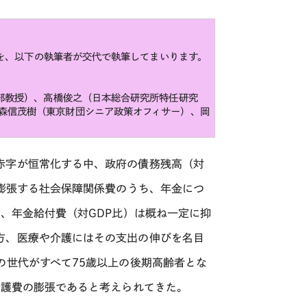
を、以下の執筆者が交代で執筆してまいります。
部教授）、高橋俊之（日本総合研究所特任研究
森信茂樹（東京財団シニア政策オフィサー）、岡
赤字が恒常化する中、政府の債務残高（対
膨張する社会保障関係費のうち、年金につ
れ、年金給付費（対
GDP
比）は概ね一定に抑
方、医療や介護にはその支出の伸びを名目
の世代がすべて
75
歳以上の後期高齢者とな
介護費の膨張であると考えられてきた。