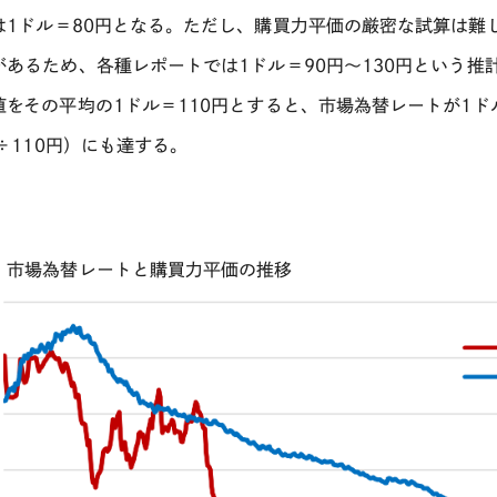
は
1
ドル＝
80
円となる。ただし、購買力平価の厳密な試算は難
があるため、各種レポートでは
1
ドル＝
90
円〜
130
円という推
値をその平均の
1
ドル＝
110
円とすると、市場為替レートが
1
ド
÷110
円）にも達する。
：市場為替レートと購買力平価の推移