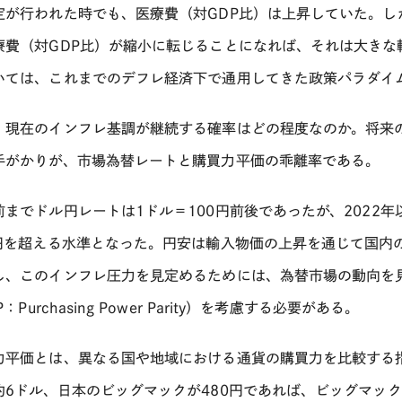
定が行われた時でも、医療費（対
GDP
比）は上昇していた。し
療費（対
GDP
比）が縮小に転じることになれば、それは大きな
いては、これまでのデフレ経済下で通用してきた政策パラダイ
、現在のインフレ基調が継続する確率はどの程度なのか。将来
手がかりが、市場為替レートと購買力平価の乖離率である。
前までドル円レートは
1
ドル＝
100
円前後であったが、
2022
年
円を超える水準となった。円安は輸入物価の上昇を通じて国内
し、このインフレ圧力を見定めるためには、為替市場の動向を
P
：
Purchasing Power Parity
）を考慮する必要がある。
力平価とは、異なる国や地域における通貨の購買力を比較する
約
6
ドル、日本のビッグマックが
480
円であれば、ビッグマック