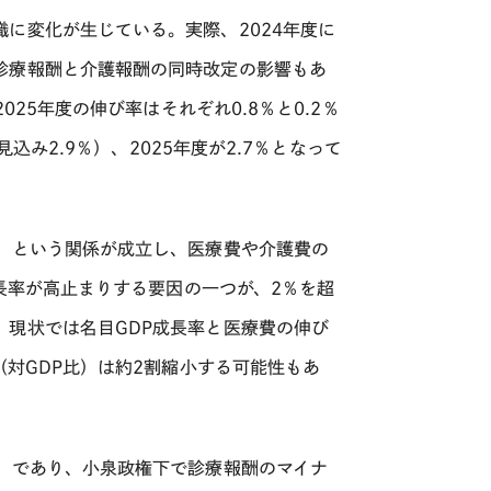
識に変化が生じている。実際、
2024
年度に
診療報酬と介護報酬の同時改定の影響もあ
2025
年度の伸び率はそれぞれ
0.8
％と
0.2
％
見込み
2.9
％）、
2025
年度が
2.7
％となって
」という関係が成立し、医療費や介護費の
長率が高止まりする要因の一つが、
2
％を超
、現状では名目
GDP
成長率と医療費の伸び
（対
GDP
比）は約
2
割縮小する可能性もあ
」であり、小泉政権下で診療報酬のマイナ