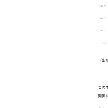
（出
この
関係