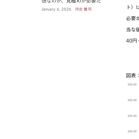
想なのか、見極めが必要だ
ト）
January 6, 2026
河合 雅司
必要
当な
40
円
図表