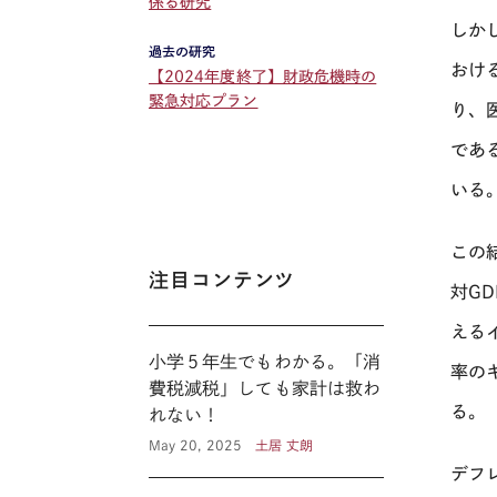
係る研究
しか
過去の研究
おけ
【2024年度終了】財政危機時の
緊急対応プラン
り、
であ
いる
この
注目コンテンツ
対
GD
える
小学５年生でもわかる。「消
率の
費税減税」しても家計は救わ
る。
れない！
May 20, 2025
土居 丈朗
デフ