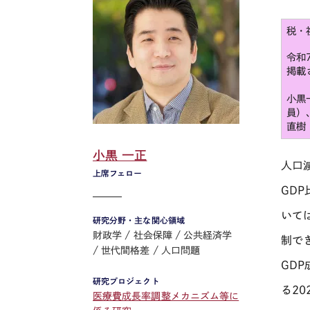
税・
令和
掲載
小黒
員）
直樹
小黒 一正
人口
上席フェロー
GDP
いて
研究分野・主な関心領域
財政学
社会保障
公共経済学
制で
世代間格差
人口問題
GDP
研究プロジェクト
る
20
医療費成長率調整メカニズム等に