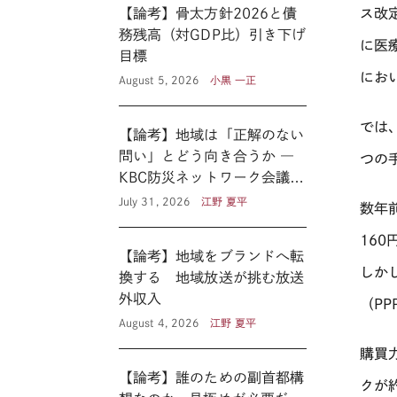
【論考】骨太方針2026と債
ス改
務残高（対GDP比）引き下げ
に医
目標
にお
August 5, 2026
小黒 一正
では
【論考】地域は「正解のない
問い」とどう向き合うか ―
つの
KBC防災ネットワーク会議に
見る新たな公共性 ―
July 31, 2026
江野 夏平
数年
160
【論考】地域をブランドへ転
しか
換する 地域放送が挑む放送
外収入
（
PP
August 4, 2026
江野 夏平
購買
【論考】誰のための副首都構
クが