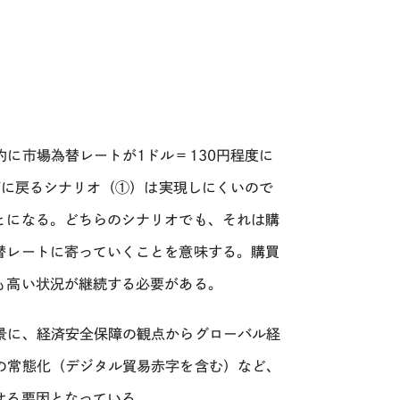
的に市場為替レートが
1
ドル＝
130
円程度に
下に戻るシナリオ（
①
）は実現しにくいので
とになる。どちらのシナリオでも、それは購
替レートに寄っていくことを意味する。購買
も高い状況が継続する必要がある。
景に、経済安全保障の観点からグローバル経
の常態化（デジタル貿易赤字を含む）など、
せる要因となっている。