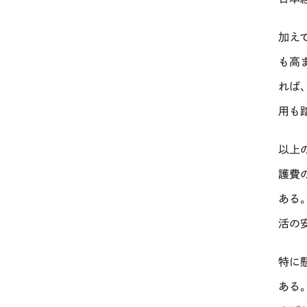
加え
も高
れば
用も
以上
護費
ある
活の
特に
ある