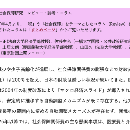
社会保障研究 レビュー・論考・コラム
7
年
4
月より、「税」や「社会保障」をテーマとしたコラム（
Review
）
されたコラムは「
まとめページ
」からご覧いただけます。
一正
(
法政大学経済学部教授
)
、佐藤主光（一橋大学国際・公共政策研究
、土居丈朗（慶應義塾大学経済学部教授）、山田久（法政大学教授）、
（東京財団上席フェロー）
減少や少子高齢化が進展し、社会保障関係費の膨張などで財政
比）は
200
％を超え、日本の財政は厳しい状況が続いてきた。
は
2004
年の制度改革により「マクロ経済スライド」が導入さ
き、安定的に推移する自動調整メカニズムが既に存在する。他
成長率の範囲内に留める自動調整メカニズムが存在せず、団塊
25
年以降では、社会保障関係費の主な懸案事項は、医療費と