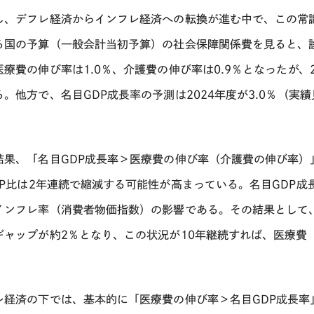
し、デフレ経済からインフレ経済への転換が進む中で、この常
る国の予算（一般会計当初予算）の社会保障関係費を見ると、
医療費の伸び率は
1.0
％、介護費の伸び率は
0.9
％となったが、
る。他方で、名目
GDP
成長率の予測は
2024
年度が
3.0
％（実績
。
結果、「名目
GDP
成長率＞医療費の伸び率（介護費の伸び率）
P
比は
2
年連続で縮減する可能性が高まっている。名目
GDP
成
インフレ率（消費者物価指数）の影響である。その結果として
ギャップが約
2
％となり、この状況が
10
年継続すれば、医療費
レ経済の下では、基本的に「医療費の伸び率＞名目
GDP
成長率