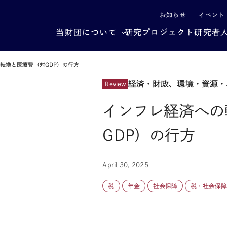
による社会構造転換
お知らせ
イベント
当財団について
研究プロジェクト
研究者
転換と医療費（対GDP）の行方
経済・財政、環境・資源・
Review
インフレ経済への
GDP）の行方
April 30, 2025
税
年金
社会保障
税・社会保