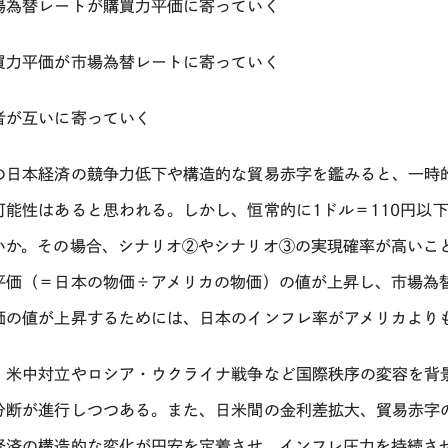
場為替レートが購買力平価に寄っていく
買力平価が市場為替レートに寄っていく
者が互いに寄っていく
の日本経済の競争力低下や構造的な貿易赤字を鑑みると、一時
可能性はあると思われる。しかし、恒常的に
1
ドル＝
110
円以
いか。その場合、シナリオ②やシナリオ③の実現確率が高いこ
平価（＝日本の物価÷アメリカの物価）の値が上昇し、市場為
価の値が上昇するためには、日本のインフレ率がアメリカより
、米中対立やロシア・ウクライナ戦争など国際秩序の変容を背
分断が進行しつつある。また、日米間の金利差拡大、貿易赤字
経済の構造的な変化が円安を定着させ、インフレ圧力を持続さ