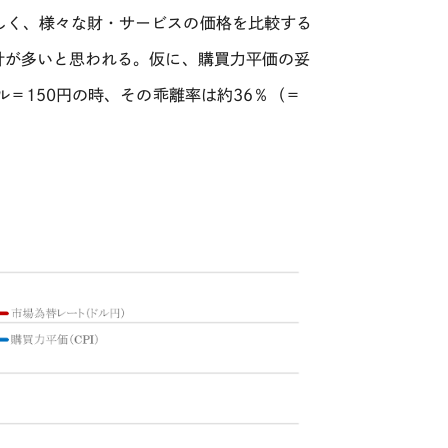
しく、様々な財・サービスの価格を比較する
計が多いと思われる。仮に、購買力平価の妥
ル＝
150
円の時、その乖離率は約
36
％（＝