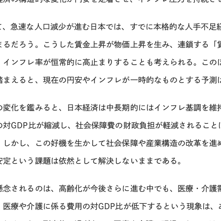
て、急速な人口減少が進む日本では、すでに本格的な人手不足
まるだろう。こうした賃金上昇が物価上昇を生み、連鎖する「
、インフレ率が恒常的に高止まりすることも考えられる。この
踏まえると、現在の円安やインフレが一時的なものとする予測
の変化を鑑みると、日本経済は中長期的にはインフレ基調を維
の対
GDP
比が縮減し、社会保障費の財政負担が軽減されること
。しかし、この好機を生かして社会保障や産業構造の改革を進
安定という課題は依然として解決しないままである。
懸念されるのは、高齢化が今後さらに進む中でも、医療・介護
。医療や介護に係る費用の対
GDP
比が低下するという現象は、