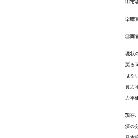
①市
②購
③両
現状
戻る
はな
買力
力平
現在
済の
日本