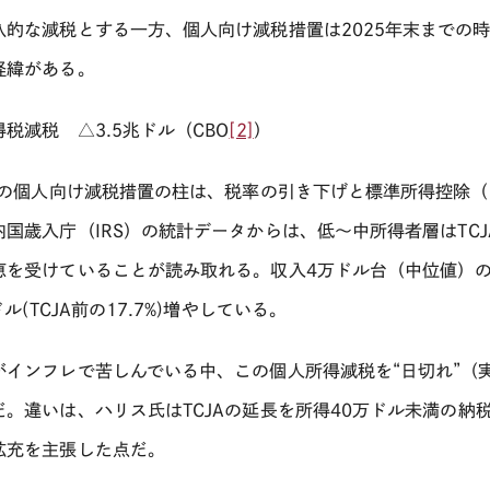
久的な減税とする一方、個人向け減税措置は
2025
年末までの
経緯がある。
得税減税 △
3.5
兆ドル（
CBO
[2]
）
の個人向け減税措置の柱は、税率の引き下げと標準所得控除（
内国歳入庁（
IRS
）の統計データからは、低～中所得者層は
TCJ
恵を受けていることが読み取れる。収入
4
万ドル台（中位値）
ドル
(TCJA
前の
17.7%)
増やしている。
がインフレで苦しんでいる中、この個人所得減税を“日切れ”（
だ。違いは、ハリス氏は
TCJA
の延長を所得
40
万ドル未満の納
拡充を主張した点だ。