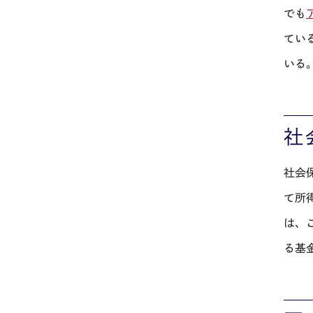
でも
てい
いる
社
社会
て所
は、
る基