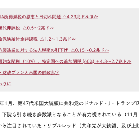
JA
所得減税の恩恵と日切れ問題 △4.23兆ドルほか
業代非課税 △0.5～2兆ドル
会保険給付金非課税 △1.2～1.3兆ドル
内製造業に対する法人税率の引下げ △0.15～0.2兆ドル
遍的な関税（
10%
）、特定国への追加関税 (60%) ＋4.3～2.7兆ドル
・財政プランと米国の財政赤字
わりに
年
1
月、第
47
代米国大統領に共和党のドナルド・
J
・トランプ
、下院も引き続き多数派となることが有力視されている（
11
月
から注目されていたトリプルレッド（共和党が大統領、及び上