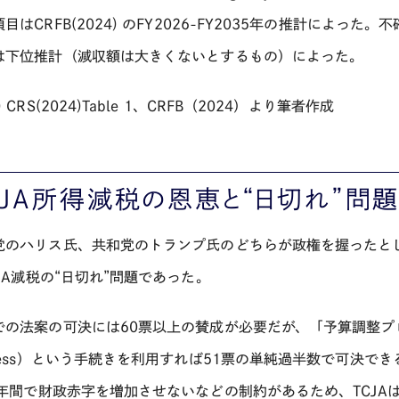
目はCRFB(2024) のFY2026-FY2035年の推計によ
は下位推計（減収額は大きくないとするもの）によった。
) CRS(2024)Table 1、CRFB（2024）より筆者作成
JA
所得減税の恩恵と“日切れ”
党のハリス氏、共和党のトランプ氏のどちらが政権を握ったと
JA
減税の“日切れ”問題であった。
での法案の可決には
60
票以上の賛成が必要だが、「予算調整プ
ess
）という手続きを利用すれば
51
票の単純過半数で可決でき
年間で財政赤字を増加させないなどの制約があるため、
TCJA