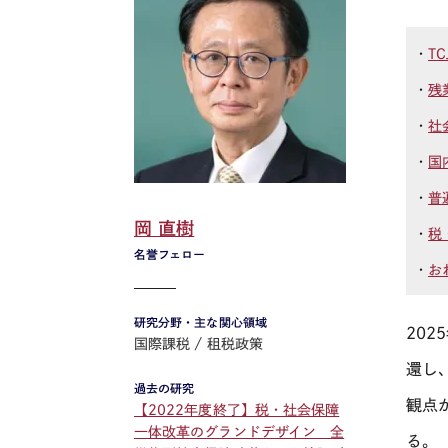
・
TC
・
残
・
社
・
国
・
普
岡 直樹
・
税
名誉フェロー
・
お
研究分野・主な関心領域
2025
国際課税
租税政策
還し
過去の研究
観点
【2022年度終了】税・社会保障
一体改革のグランドデザイン 全
る。