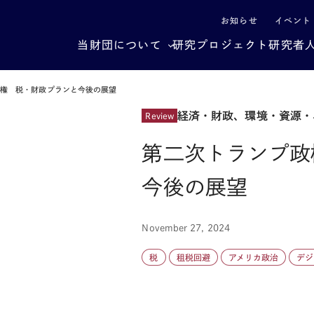
による社会構造転換
お知らせ
イベント
当財団について
研究プロジェクト
研究者
政権 税・財政プランと今後の展望
経済・財政、環境・資源・
Review
第二次トランプ政
今後の展望
November 27, 2024
税
租税回避
アメリカ政治
デジ