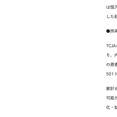
は恒
した
●所
TCJA
り、
の恩
501
家計
可能
化・