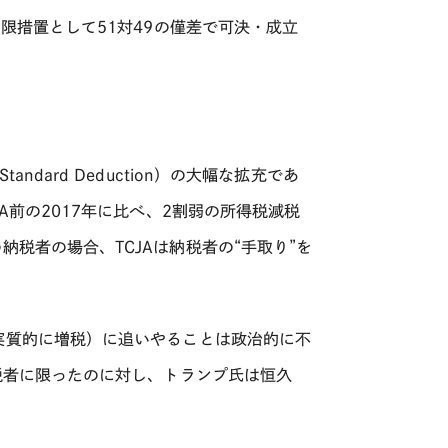
時限措置として
51
対
49
の僅差で可決・成立
Standard Deduction
）の大幅な拡充であ
A
前の
2017
年に比べ、
2
割弱の所得税減税
の納税者の場合、
TCJA
は納税者の“手取り”を
実質的に増税）に追いやることは政治的に不
税者に限ったのに対し、トランプ氏は恒久