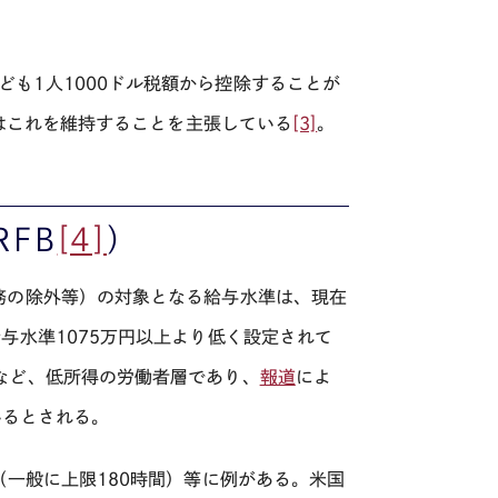
ども
1
人
1000
ドル税額から控除することが
はこれを維持することを主張している
[3]
。
RFB
[4]
）
務の除外等）の対象となる給与水準は、現在
給与水準
1075
万円以上より低く設定されて
など、低所得の労働者層であり、
報道
によ
いるとされる。
（一般に上限
180
時間）等に例がある。米国