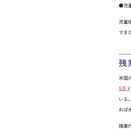
●児
児童
でき
残
米国
5万
いる
れば
残業