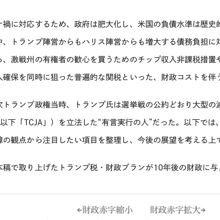
ナ禍に対応するため、政府は肥大化し、米国の負債水準は歴史
中、トランプ陣営からもハリス陣営からも増大する債務負担に
ろ、激戦州の有権者の歓心を買うためのチップ収入非課税措置
入確保を同時に狙った普遍的な関税といった、財政コストを伴
次トランプ政権当時、トランプ氏は選挙戦の公約どおり大型の
。以下「
TCJA
」）を立法した“有言実行の人”だった。以下では
障の観点から注目したい項目を整理し、今後の展望を考える上
本稿で取り上げたトランプ税・財政プランが
10
年後の財政に与