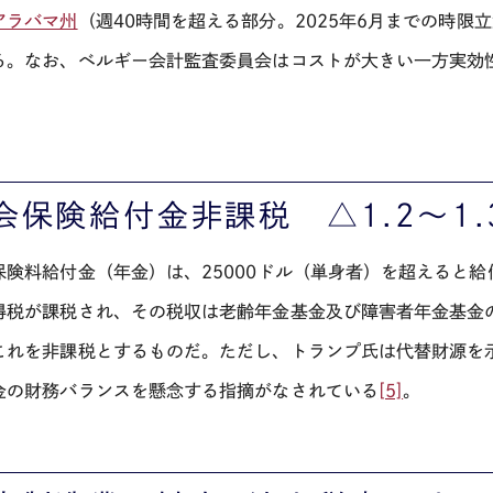
アラバマ州
（週
40
時間を超える部分。
2025
年
6
月までの時限立
る。なお、ベルギー会計監査委員会はコストが大きい一方実効
。
会保険給付金非課税 △
1.2
～
1.
保険料給付金（年金）は、
25000
ドル（単身者）を超えると給
得税が課税され、その税収は老齢年金基金及び障害者年金基金
これを非課税とするものだ。ただし、トランプ氏は代替財源を
金の財務バランスを懸念する指摘がなされている
[5]
。