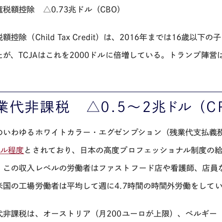
童税額控除 △
0.73
兆ドル（
CBO
）
税額控除（
Child Tax Credit
）は、
2016
年までは
16
歳以下の子
たが、
TCJA
はこれを
2000
ドルに倍増している。トランプ陣営
業代非課税 △
0.5
～
2
兆ドル （
C
のいわゆるホワイトカラー・エグゼンプション（残業代支払義
ドル程度
とされており、日本の高度プロフェッショナル制度の
。この収入レベルの労働者はファストフード店や看護師、店員
米国の工場労働者は平均して週に
4.7
時間の時間外労働をして
代非課税は、オーストリア（月
200
ユーロが上限）、ベルギー