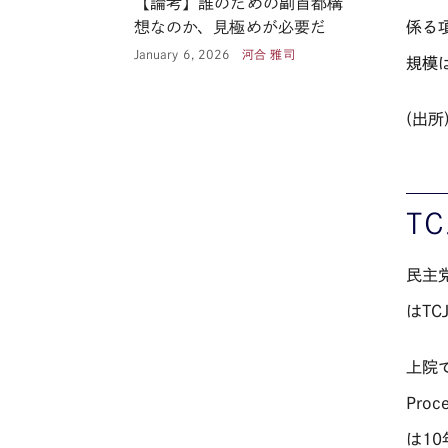
【論考】誰のための副首都構
想なのか、見極めが必要だ
係る項
January 6, 2026
河合 雅司
規模
(出所
TC
民主
は
TC
上院
Proc
は
10