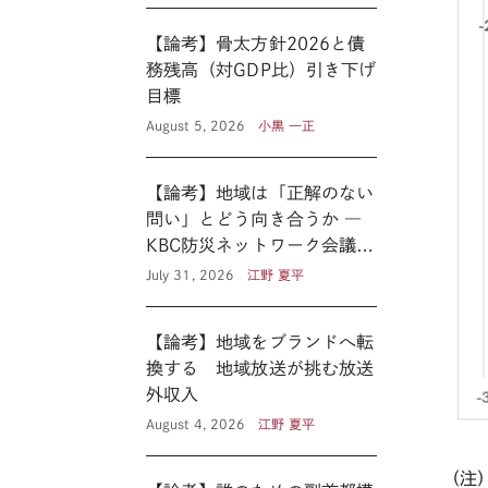
【論考】骨太方針2026と債
務残高（対GDP比）引き下げ
目標
August 5, 2026
小黒 一正
【論考】地域は「正解のない
問い」とどう向き合うか ―
KBC防災ネットワーク会議に
見る新たな公共性 ―
July 31, 2026
江野 夏平
【論考】地域をブランドへ転
換する 地域放送が挑む放送
外収入
August 4, 2026
江野 夏平
（注）