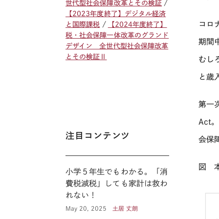
世代型社会保障改革とその検証
【2023年度終了】デジタル経済
コロ
と国際課税
【2024年度終了】
税・社会保障一体改革のグランド
期間
デザイン 全世代型社会保障改革
とその検証Ⅱ
むし
と歳
第一
Act
注目コンテンツ
会保
図 
小学５年生でもわかる。「消
費税減税」しても家計は救わ
れない！
May 20, 2025
土居 丈朗