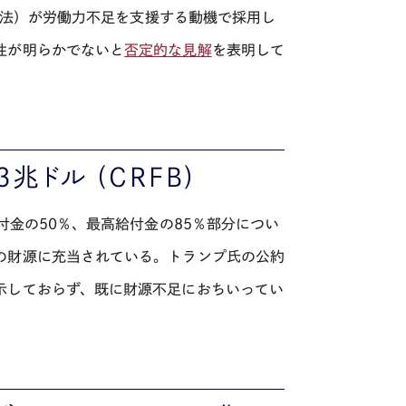
法）が労働力不足を支援する動機で採用し
性が明らかでないと
否定的な見解
を表明して
3
兆ドル
(CRFB)
付金の
50
％、最高給付金の
85
％部分につい
の財源に充当されている。トランプ氏の公約
示しておらず、既に財源不足におちいってい