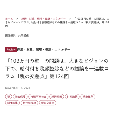
ホーム
経済・財政、環境・資源・エネルギー
「103万円の壁」の問題は、大
きなビジョンの下で、給付付き税額控除などの議論を—連載コラム「税の交差点」第124
回
画像提供：共同通信
経済・財政、環境・資源・エネルギー
Review
「103万円の壁」の問題は、大きなビジョンの
下で、給付付き税額控除などの議論を—連載コ
ラム「税の交差点」第124回
November 15, 2024
税
社会保障
持続可能社会
経済政策
財政政策
構造改革
制度転換
世代間問題
税の交差点