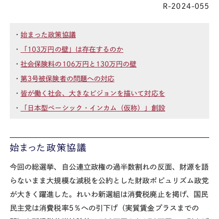
R-2024-055
・
始まった政策協議
・
「103万円の壁」は存在するのか
・
社会保険料の106万円と130万円の壁
・
第
3
号被保険者の問題への対応
・
皆が働く社会、大きなビジョンを描いて対応を
・
「日本型ベーシック・インカム（仮称）」創設
始まった政策協議
今回の総選挙、自公連立政権の過半数割れの反面、財源を語
らないまま大規模な減税を公約とした財政ポピュリズム政党
が大きく躍進した。れいわ新選組は消費税廃止を掲げ、国民
民主党は消費税率
5
％への引下げ（実質賃金プラスまでの