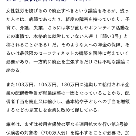
女性就労を妨げるので廃止すべきという議論もあるが、残っ
た人々は、病弱であったり、軽度の障害を持っていたり、子
育て、介護、失業、さらには学び直しやボランティア活動な
どの事情で、本格的に就労していない人達（「弱い
3
号」と
称されることがある）だ。そのような人への年金の保障、あ
るいは最低限のセーフティネットの構築を同時に考えていく
必要があり、一方的に廃止を主張するだけでは不毛な議論に
終わる。
また
103
万円、
106
万円、
130
万円に連動して給付される企
業の配偶者手当が就業調整の一因となっていることから、配
偶者手当を廃止又は縮小し、基本給や子どもへの手当を増額
するなどの見直しを企業に改めて促している。
筆者は、まずは被用者保険の更なる適用拡大を行い第
3
号被
保険者の対象者（
700
万人弱）を縮小することが必要で、加