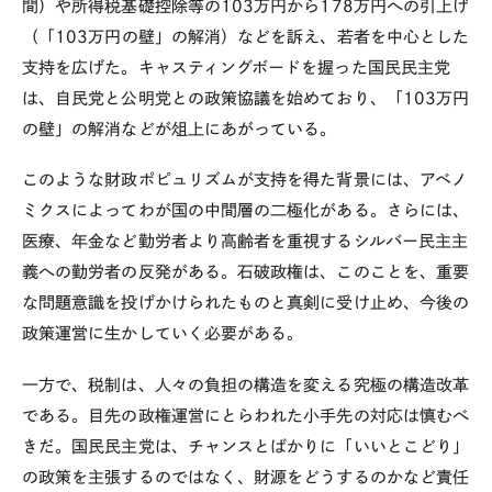
間）や所得税基礎控除等の
103
万円から
178
万円への引上げ
（「
103
万円の壁」の解消）などを訴え、若者を中心とした
支持を広げた。キャスティングボードを握った国民民主党
は、自民党と公明党との政策協議を始めており、「
103
万円
の壁」の解消などが俎上にあがっている。
このような財政ポピュリズムが支持を得た背景には、アベノ
ミクスによってわが国の中間層の二極化がある。さらには、
医療、年金など勤労者より高齢者を重視するシルバー民主主
義への勤労者の反発がある。石破政権は、このことを、重要
な問題意識を投げかけられたものと真剣に受け止め、今後の
政策運営に生かしていく必要がある。
一方で、税制は、人々の負担の構造を変える究極の構造改革
である。目先の政権運営にとらわれた小手先の対応は慎むべ
きだ。国民民主党は、チャンスとばかりに「いいとこどり」
の政策を主張するのではなく、財源をどうするのかなど責任