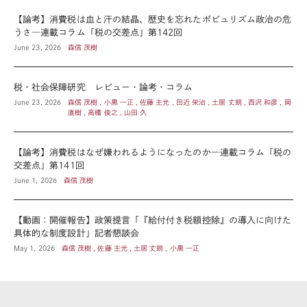
【論考】消費税は血と汗の結晶、歴史を忘れたポピュリズム政治の危
うさ―連載コラム「税の交差点」第142回
June 23, 2026
森信 茂樹
税・社会保障研究 レビュー・論考・コラム
June 23, 2026
森信 茂樹 , 小黒 一正 , 佐藤 主光 , 田近 栄治 , 土居 丈朗 , 西沢 和彦 , 岡
直樹 , 高橋 俊之 , 山田 久
【論考】消費税はなぜ嫌われるようになったのか―連載コラム「税の
交差点」第141回
June 1, 2026
森信 茂樹
【動画：開催報告】政策提言「『給付付き税額控除』の導入に向けた
具体的な制度設計」記者懇談会
May 1, 2026
森信 茂樹 , 佐藤 主光 , 土居 丈朗 , 小黒 一正