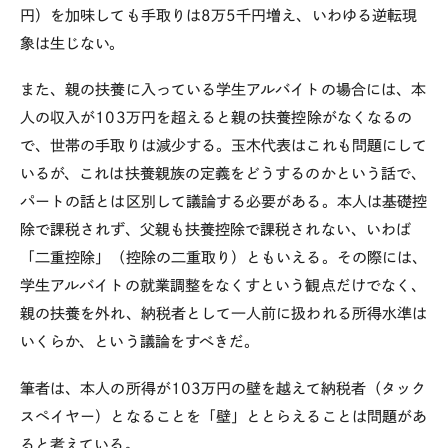
円）を加味しても手取りは
8
万
5
千円増え、いわゆる逆転現
象は生じない。
また、親の扶養に入っている学生アルバイトの場合には、本
人の収入が
103
万円を超えると親の扶養控除がなくなるの
で、世帯の手取りは減少する。玉木代表はこれも問題にして
いるが、これは扶養親族の定義をどうするのかという話で、
パートの話とは区別して議論する必要がある。本人は基礎控
除で課税されず、父親も扶養控除で課税されない、いわば
「二重控除」（控除の二重取り）ともいえる。その際には、
学生アルバイトの就業調整をなくすという観点だけでなく、
親の扶養を外れ、納税者として一人前に扱われる所得水準は
いくらか、という議論をすべきだ。
筆者は、本人の所得が
103
万円の壁を越えて納税者（タック
スペイヤー）となることを「壁」ととらえることは問題があ
ると考えている。