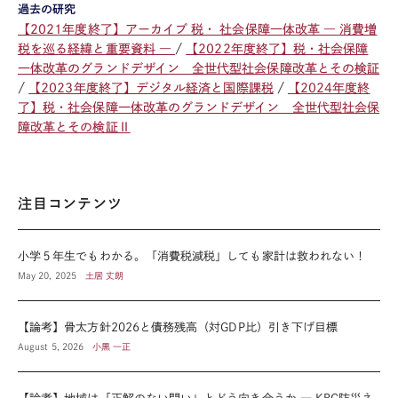
過去の研究
【2021年度終了】アーカイブ 税・ 社会保障一体改革 ― 消費増
税を巡る経緯と重要資料 ―
【2022年度終了】税・社会保障
一体改革のグランドデザイン 全世代型社会保障改革とその検証
【2023年度終了】デジタル経済と国際課税
【2024年度終
了】税・社会保障一体改革のグランドデザイン 全世代型社会保
障改革とその検証Ⅱ
注目コンテンツ
小学５年生でもわかる。「消費税減税」しても家計は救われない！
May 20, 2025
土居 丈朗
【論考】骨太方針2026と債務残高（対GDP比）引き下げ目標
August 5, 2026
小黒 一正