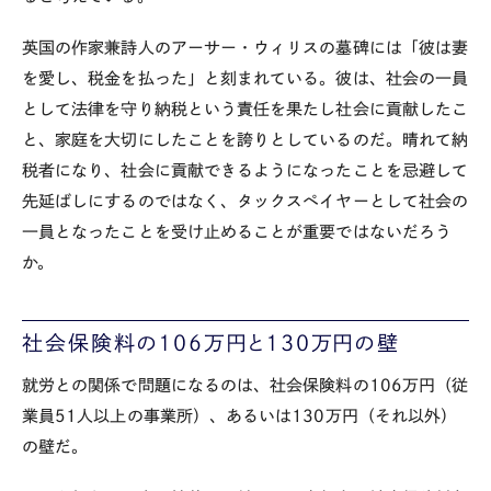
英国の作家兼詩人のアーサー・ウィリスの墓碑には「彼は妻
を愛し、税金を払った」と刻まれている。彼は、社会の一員
として法律を守り納税という責任を果たし社会に貢献したこ
と、家庭を大切にしたことを誇りとしているのだ。晴れて納
税者になり、社会に貢献できるようになったことを忌避して
先延ばしにするのではなく、タックスペイヤーとして社会の
一員となったことを受け止めることが重要ではないだろう
か。
社会保険料の
106
万円と
130
万円の壁
就労との関係で問題になるのは、社会保険料の
106
万円（従
業員
51
人以上の事業所）、あるいは
130
万円（それ以外）
の壁だ。