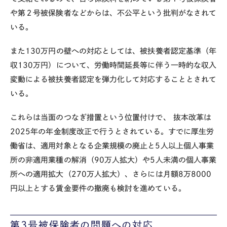
や第２号被保険者などからは、不公平という批判がなされて
いる。
また
130
万円の壁への対応としては、被扶養者認定基準（年
収
130
万円）について、労働時間延⾧等に伴う一時的な収入
変動による被扶養者認定を弾力化して対応することとされて
いる。
これらは当面のつなぎ措置という位置付けで、 抜本改革は
2025
年の年金制度改正で行うとされている。すでに厚生労
働省は、適用対象となる企業規模の廃止と
5
人以上個人事業
所の非適用業種の解消（
90
万人拡大）や
5
人未満の個人事業
所への適用拡大（
270
万人拡大）、さらには月額
8
万
8000
円以上とする賃金要件の撤廃も検討を進めている。
第
3
号被保険者の問題への対応