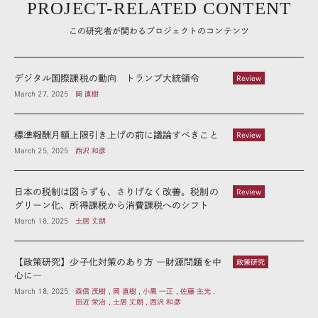
PROJECT-RELATED CONTENT
この研究者が関わるプロジェクトのコンテンツ
デジタル国際課税の動向 トランプ大統領令
Review
March 27, 2025
岡 直樹
標準報酬月額上限引き上げの前に議論すべきこと
Review
March 25, 2025
西沢 和彦
日本の税制は図らずも、さりげなく改善。税制の
Review
グリーン化、所得課税から消費課税へのシフト
March 18, 2025
土居 丈朗
【政策研究】少子化対策のあり方 ―財源問題を中
政策研究
心に―
March 18, 2025
森信 茂樹 , 岡 直樹 , 小黒 一正 , 佐藤 主光 ,
田近 栄治 , 土居 丈朗 , 西沢 和彦