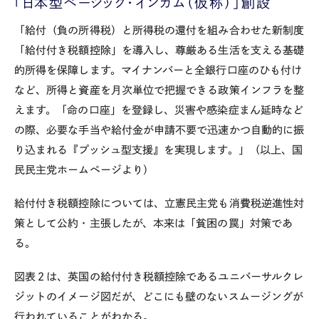
「日本型ベーシック・インカム（仮称）」創設
「給付（負の所得税）と所得税の還付を組み合わせた新制度
「給付付き税額控除」を導入し、尊厳ある生活を支える基礎
的所得を保障します。マイナンバーと全銀行口座のひも付け
など、所得と資産を月次単位で把握できる政策インフラを整
えます。「命の口座」を登録し、災害や感染症まん延時など
の際、必要な手当や給付金が申請不要で迅速かつ自動的に振
り込まれる『プッシュ型支援』を実現します。」（以上、国
民民主党ホームページより）
給付付き税額控除については、立憲民主党も消費税逆進性対
策として公約・主張したが、本来は「貧困の罠」対策であ
る。
図表２は、英国の給付付き税額控除であるユニバーサルクレ
ジットのイメージ図だが、どこにも壁のないスムージングが
行われていることがわかる。