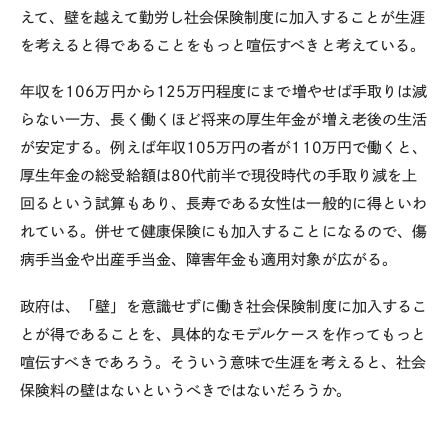
えて、壁を越えて勤労し社会保険制度に加入することが生涯
を考えると得であることをもっと喧伝すべきと考えている。
年収を
106
万円から
125
万円程度にまで増やせば手取りは減
らない一方、長く働くほど将来の厚生年金が増え老後の生活
が安定する。例えば年収
105
万円の者が
110
万円で働くと、
厚生年金の総受給額は
80
代前半で現役時代の手取り減を上
回るという試算もあり、長寿である女性は一般的に得といわ
れている。併せて健康保険にも加入することになるので、傷
病手当金や出産手当金、障害年金も適用対象が広がる。
政府は、「壁」を意識せずに働き社会保険制度に加入するこ
とが得であることを、具体的なモデルケースを作ってもっと
喧伝すべきであろう。そういう意味で生涯を考えると、社会
保険料の壁はないというべきではないだろうか。