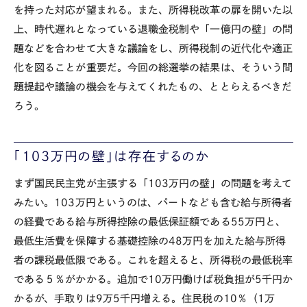
を持った対応が望まれる。また、所得税改革の扉を開いた以
上、時代遅れとなっている退職金税制や「一億円の壁」の問
題などを合わせて大きな議論をし、所得税制の近代化や適正
化を図ることが重要だ。今回の総選挙の結果は、そういう問
題提起や議論の機会を与えてくれたもの、ととらえるべきだ
ろう。
「
103
万円の壁」は存在するのか
まず国民民主党が主張する「
103
万円の壁」の問題を考えて
みたい。
103
万円というのは、パートなども含む給与所得者
の経費である給与所得控除の最低保証額である
55
万円と、
最低生活費を保障する基礎控除の
48
万円を加えた給与所得
者の課税最低限である。これを超えると、所得税の最低税率
である５％がかかる。追加で
10
万円働けば税負担が
5
千円か
かるが、手取りは
9
万
5
千円増える。住民税の
10
％（
1
万