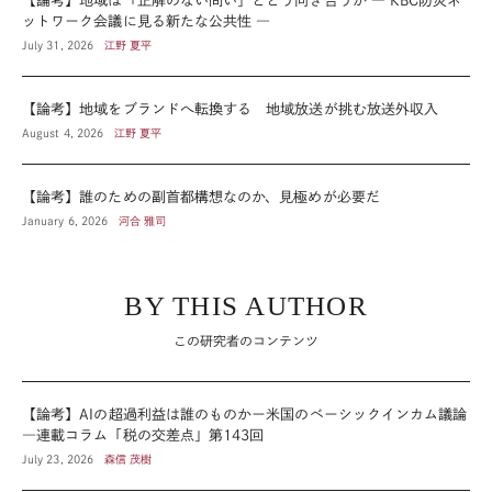
【論考】地域は「正解のない問い」とどう向き合うか ― KBC防災ネ
ットワーク会議に見る新たな公共性 ―
July 31, 2026
江野 夏平
【論考】地域をブランドへ転換する 地域放送が挑む放送外収入
August 4, 2026
江野 夏平
【論考】誰のための副首都構想なのか、見極めが必要だ
January 6, 2026
河合 雅司
BY THIS AUTHOR
この研究者のコンテンツ
【論考】AIの超過利益は誰のものかー米国のベーシックインカム議論
―連載コラム「税の交差点」第143回
July 23, 2026
森信 茂樹