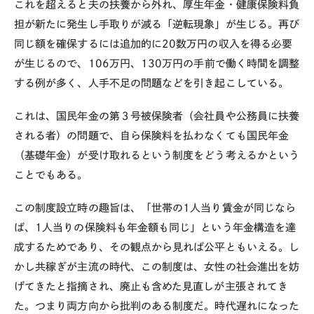
これを超えると夫の扶養から外れ、厚生年金・健康保険料負
担が新たに発生し手取りが減る「逆転現象」が生じる。再び
同じ額を確保するには追加的に
20
数万円の収入を得る必要
が生じるので、
106
万円、
130
万円の手前で働く時間を調整
する例が多く、人手不足の問題などを引き起こしている。
これは、国民年金の第３号被保険者（会社員や公務員に扶養
される者）の問題で、自ら保険料を払わなくても国民年金
（基礎年金）が受け取れるという制度をどう考えるかという
ことでもある。
この制度設立時の趣旨は、「世帯の
1
人当り賃金が同じなら
ば、
1
人当りの保険料も年金額も同じ」という年金構造を達
成するためであり、その観点から見れば公平ともいえる。し
かし共稼ぎが主流の時代、この制度は、女性の社会進出を妨
げてきたと指摘され、廃止も含めた見直しが主張されてき
た。つまり両方向から批判のある制度だ。時代遅れになった