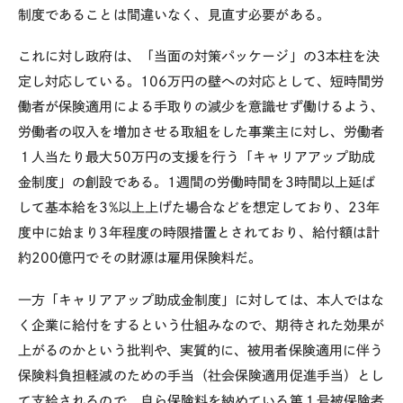
制度であることは間違いなく、見直す必要がある。
これに対し政府は、「当面の対策パッケージ」の
3
本柱を決
定し対応している。
106
万円の壁への対応として、短時間労
働者が保険適用による手取りの減少を意識せず働けるよう、
労働者の収入を増加させる取組をした事業主に対し、労働者
１人当たり最大
50
万円の支援を行う「キャリアアップ助成
金制度」の創設である。
1
週間の労働時間を
3
時間以上延ば
して基本給を
3%
以上上げた場合などを想定しており、
23
年
度中に始まり
3
年程度の時限措置とされており、給付額は計
約
200
億円でその財源は雇用保険料だ。
一方「キャリアアップ助成金制度」に対しては、本人ではな
く企業に給付をするという仕組みなので、期待された効果が
上がるのかという批判や、実質的に、被用者保険適用に伴う
保険料負担軽減のための手当（社会保険適用促進手当）とし
て支給されるので、自ら保険料を納めている第１号被保険者