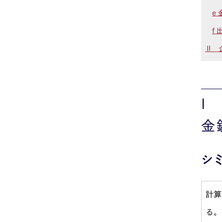
e
f
Ⅱ 
Ⅰ
金
シ
計算
る。