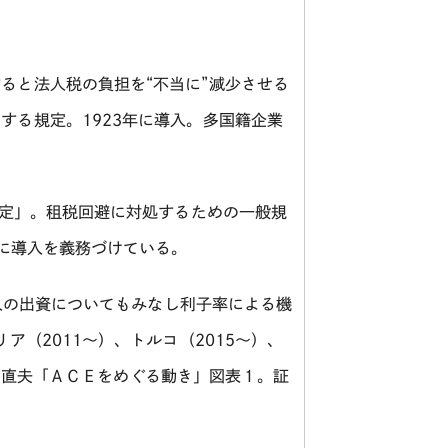
ると法人税の負担を“不当に”減少させる
とする規定。
1923
年に導入。多国籍企業
定」。租税回避に対処するための一般規
に導入を義務づけている。
人の出資についてもみなし利子率による機
リア（
2011
～）、トルコ（
2015
～）、
田直夫「ＡＣＥをめぐる動き」図表１。証