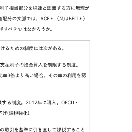
利子相当部分を税源と認識する方に無理が
権配分の文脈では、
ACE
＊（又は
BEIT
＊）
指すべきではなかろうか。
かけるための制度には次がある。
、支払利子の損金算入を制限する制度。
比率
3
倍より高い場合、その率の利用を認
限する制度。
2012
年に導入。
OECD
・
下げ
(
課税強化
)
。
間の取引を基準に引き直して課税すること