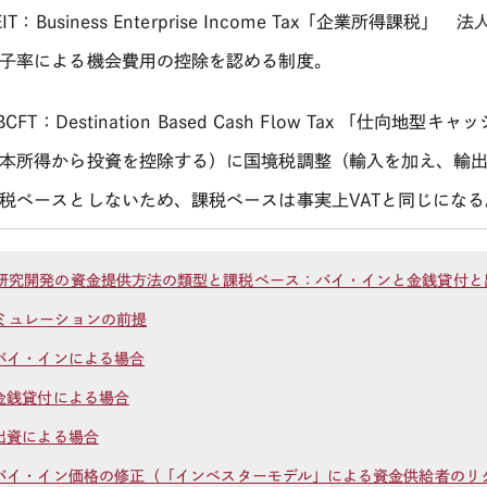
IT
：
Business Enterprise Income Tax
「企業所得課税」 法
子率による機会費用の控除を認める制度。
BCFT
：
Destination Based Cash Flow Tax
「仕向地型キャッ
本所得から投資を控除する）に国境税調整（輸入を加え、輸
税ベースとしないため、課税ベースは事実上
VAT
と同じになる
研究開発の資金提供方法の類型と課税ベース：バイ・インと金銭貸付と
ミュレーションの前提
 バイ・インによる場合
 金銭貸付による場合
 出資による場合
 バイ・イン価格の修正（「インベスターモデル」による資金供給者のリ