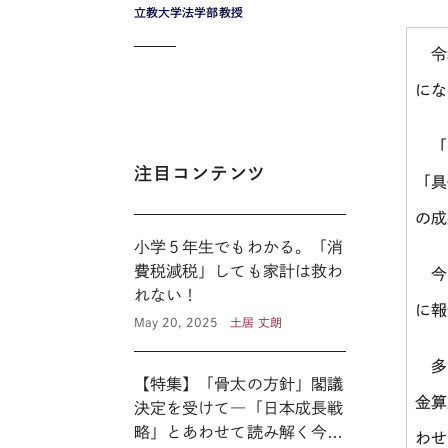
立教大学法学部教授
令
にな
「デ
注目コンテンツ
「具
の成
小学５年生でもわかる。「消
費税減税」しても家計は救わ
今回
れない！
に報
May 20, 2025
土居 丈朗
多国
【特集】「骨太の方針」閣議
金算
決定を受けて―「日本成長戦
略」とあわせて読み解く今後
わせ