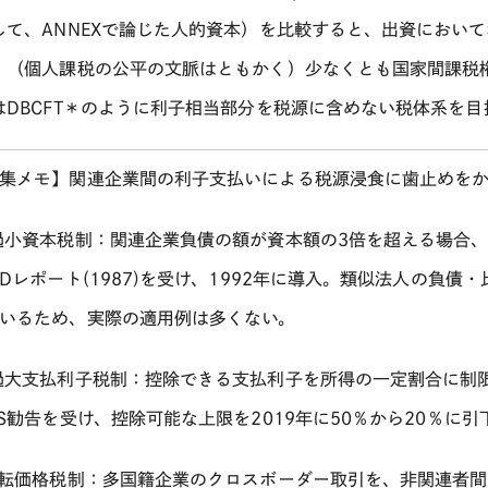
して、
ANNEX
で論じた人的資本）を比較すると、出資において
、（個人課税の公平の文脈はともかく）少なくとも国家間課税
は
DBCFT
＊のように利子相当部分を税源に含めない税体系を目
集メモ】関連企業間の利子支払いによる税源浸食に歯止めを
過小資本税制：関連企業負債の額が資本額の
3
倍を超える場合
CD
レポート
(1987)
を受け、
1992
年に導入。類似法人の負債・
いるため、実際の適用例は多くない。
過大支払利子税制：控除できる支払利子を所得の一定割合に制
S
勧告を受け、控除可能な上限を
2019
年に
50
％から
20
％に引
移転価格税制：多国籍企業のクロスボーダー取引を、非関連者