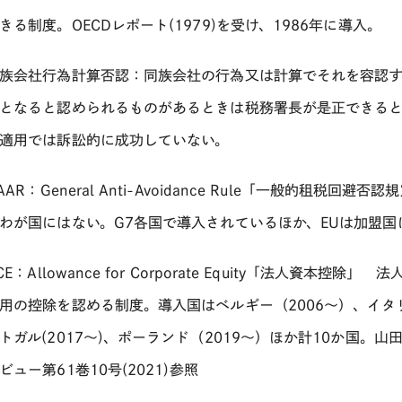
きる制度。
OECD
レポート
(1979)
を受け、
1986
年に導入。
族会社行為計算否認：同族会社の行為又は計算でそれを容認す
となると認められるものがあるときは税務署長が是正できる
適用では訴訟的に成功していない。
AAR
：
General Anti-Avoidance Rule
「一般的租税回避否認規
わが国にはない。
G7
各国で導入されているほか、
EU
は加盟国
CE
：
Allowance for Corporate Equity
「法人資本控除」 法
用の控除を認める制度。導入国はベルギー（
2006
～）、イタ
トガル
(2017
～
)
、ポーランド（
2019
～）ほか計
10
か国。山
ビュー第
61
巻
10
号
(2021)
参照