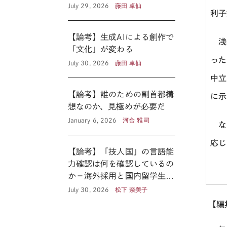
の医療政策―
July 29, 2026
藤田 卓仙
利子
【論考】生成AIによる創作で
浅妻
「文化」が変わる
った
July 30, 2026
藤田 卓仙
中立
【論考】誰のための副首都構
に示
想なのか、見極めが必要だ
January 6, 2026
河合 雅司
なお
【論考】「技人国」の言語能
力確認は何を確認しているの
か－海外採用と国内留学生の
あいだ
July 30, 2026
松下 奈美子
【編