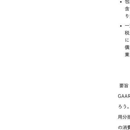
包
含
り
一
税
に
償
業
要旨
GAA
ろう
用分
の消