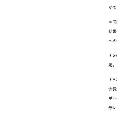
がで
＊同
結果
への
＊
G
定。
＊
A
会費
ポル
券レ