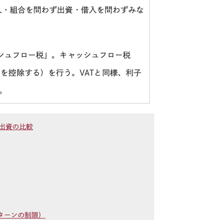
人・組合を問わず出資・借入を問わずみな
シュフロー税」。キャッシュフロー税
出を控除する）を行う。
VAT
と同様、利子
。
出資の比較
ターンの制限）