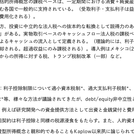
括的所得概念の課税ベースは、一定期間における消費＋純資
む各国で一般的に支持されている。（受取利子・支払利子は
費用化される）。
方、投資に中立的な法人税への抜本的な転換として説得力の
」がある。実物取引ベースのキャッシュフロー法人税の課税
よるキャッシュの流入として定義される。（理論的には、利子
却される。超過収益にのみ課税される）。導入例はメキシコ
(
からの所得に対する税、トランプ税制改革（一部）など。
：利子控除制限について過小資本税制
*
、過大支払利子税制
*
、
R*
等、様々な方法が議論されてきたが、
debt/equity
非中立性
。例えば研究開発への資金提供方法として出資と金銭貸付と費
担契約は利子控除と同様の税源浸食をもたらす。また、人的資
費型所得概念と親和的であることも
Kaplow
以来夙に論じられ