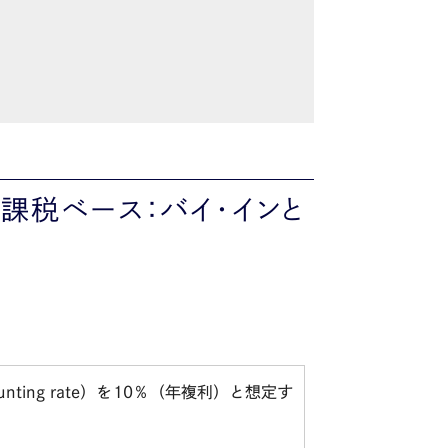
課税ベース：バイ・インと
unting rate
）を
10
％（年複利）と想定す