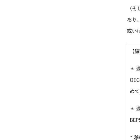
（そ
あり
或い
【編
＊ 
OE
めて
＊ 
BEP
* 