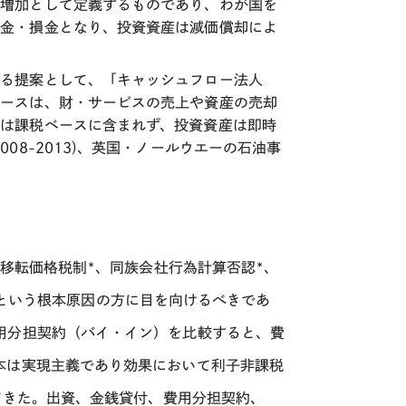
産増加として定義するものであり、わが国を
益金・損金となり、投資資産は減価償却によ
ある提案として、「キャッシュフロー法人
ベースは、財・サービスの売上や資産の売却
は課税ベースに含まれず、投資資産は即時
2008-2013)
、英国・ノールウエーの石油事
移転価格税制
*
、同族会社行為計算否認
*
、
という根本原因の方に目を向けるべきであ
用分担契約（バイ・イン）を比較すると、費
本は実現主義であり効果において利子非課税
てきた。出資、金銭貸付、費用分担契約、