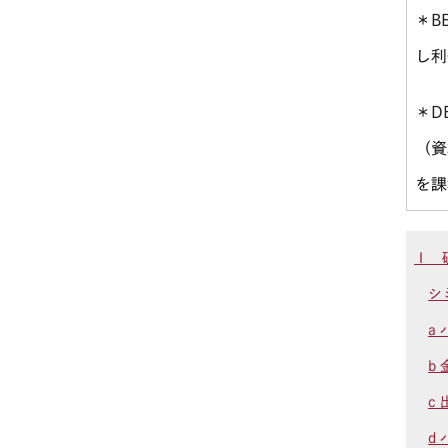
＊
BE
し利
＊
D
（資
を課
Ⅰ 
シ
a
b
c
d