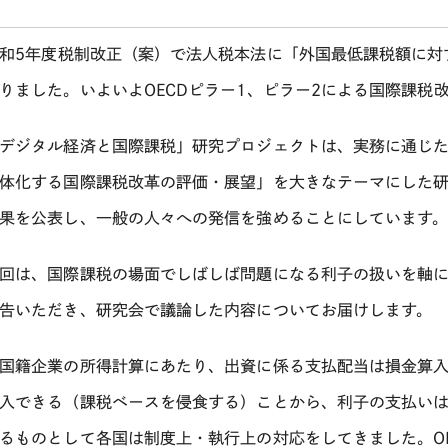
和
5
年度税制改正（案）で法人税本法に「外国最低課税額に対
りました。いよいよ
OECD
ピラー
1
、ピラー
2
による国際課税改
ジタル経済と国際課税」研究プロジェクトは、実務に通じた
体化する国際課税改革の評価・展望」を大きなテーマにした
果を公表し、一般の人々への発信を強めることにしています
は、国際課税の場面でしばしば問題になる利子の扱いを軸に
告いただき、研究会で議論した内容についてお届けします。
籍企業の所得計算にあたり、出資に係る支払配当は損金算入
入できる（課税ベースを侵食する）ことから、利子の支払い
るものとして各国は制度上・執行上の対応をしてきました。
O