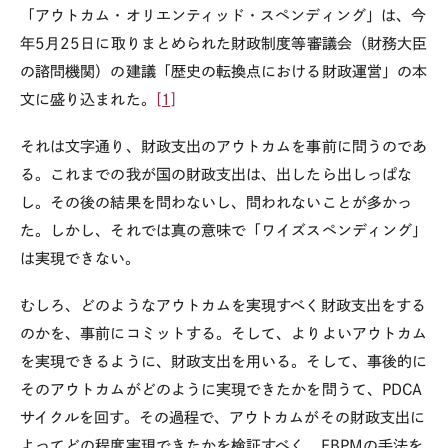
「アウトカム・オリエンティッド・スペンディング」は、今
年
5
月
25
日に取りまとめられた財政制度等審議会（財務大臣
の諮問機関）の建議「歴史の転換点における財政運営」の本
文に盛り込まれた。
[1]
それは文字通り、財政支出のアウトカムを事前に問うのであ
る。これまでの我が国の財政支出は、出したら出しっぱな
し。その後の結果を問わないし、問われないことが多かっ
た。しかし、それでは真の意味で「ワイズスペンディング」
は実現できない。
むしろ、どのようなアウトカムを実現すべく財政支出をする
のかを、事前にコミットする。そして、よりよいアウトカム
を実現できるように、財政支出を用いる。そして、事後的に
そのアウトカムがどのように実現できたかを問うて、
PDCA
サイクルを回す。その過程で、アウトカムがその財政支出に
よってどの程度実現できたかを検証すべく、
EBPM
の手法を