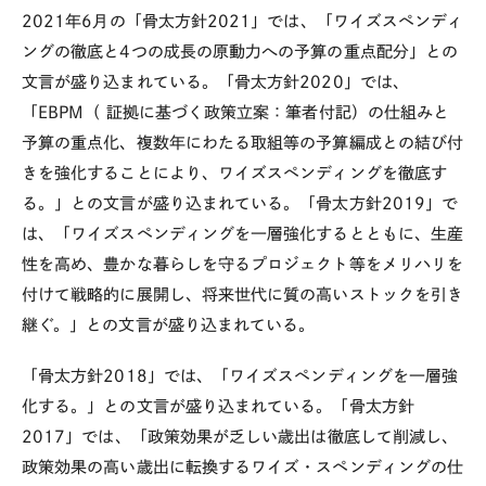
2021
年
6
月の「骨太方針
2021
」では、「ワイズスペンディ
ングの徹底と
4
つの成長の原動力への予算の重点配分」との
文言が盛り込まれている。「骨太方針
2020
」では、
「
EBPM
（ 証拠に基づく政策立案：筆者付記）の仕組みと
予算の重点化、複数年にわたる取組等の予算編成との結び付
きを強化することにより、ワイズスペンディングを徹底す
る。」との文言が盛り込まれている。「骨太方針
2019
」で
は、「ワイズスペンディングを一層強化するとともに、生産
性を高め、豊かな暮らしを守るプロジェクト等をメリハリを
付けて戦略的に展開し、将来世代に質の高いストックを引き
継ぐ。」との文言が盛り込まれている。
「骨太方針
2018
」では、「ワイズスペンディングを一層強
化する。」との文言が盛り込まれている。「骨太方針
2017
」では、「政策効果が乏しい歳出は徹底して削減し、
政策効果の高い歳出に転換するワイズ・スペンディングの仕