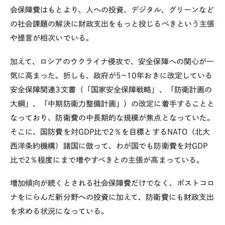
会保障費はもとより、人への投資、デジタル、グリーンなど
の社会課題の解決に財政支出をもっと投じるべきという主張
や提言が相次いでいる。
加えて、ロシアのウクライナ侵攻で、安全保障への関心が一
気に高まった。折しも、政府が
5~10
年おきに改定している
安全保障関連
3
文書（「国家安全保障戦略」、「防衛計画の
大綱」、「中期防衛力整備計画」）の改定に着手することと
なっており、防衛費の中長期的な規模が焦点となっていた。
そこに、国防費を対
GDP
比で
2
％を目標とする
NATO
（北大
西洋条約機構）諸国に倣って、わが国でも防衛費を対
GDP
比で
2
％程度にまで増やすべきとの主張が高まっている。
増加傾向が続くとされる社会保障費だけでなく、ポストコロ
ナをにらんだ新分野への投資に加えて、防衛費にも財政支出
を求める状況になっている。