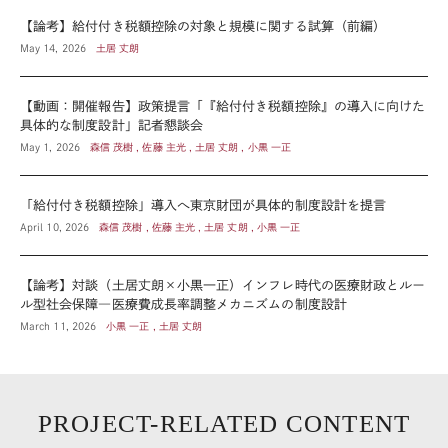
【論考】給付付き税額控除の対象と規模に関する試算（前編）
May 14, 2026
土居 丈朗
【動画：開催報告】政策提言「『給付付き税額控除』の導入に向けた
具体的な制度設計」記者懇談会
May 1, 2026
森信 茂樹 , 佐藤 主光 , 土居 丈朗 , 小黒 一正
「給付付き税額控除」導入へ東京財団が具体的制度設計を提言
April 10, 2026
森信 茂樹 , 佐藤 主光 , 土居 丈朗 , 小黒 一正
【論考】対談（土居丈朗×小黒一正）インフレ時代の医療財政とルー
ル型社会保障―医療費成長率調整メカニズムの制度設計
March 11, 2026
小黒 一正 , 土居 丈朗
PROJECT-RELATED CONTENT