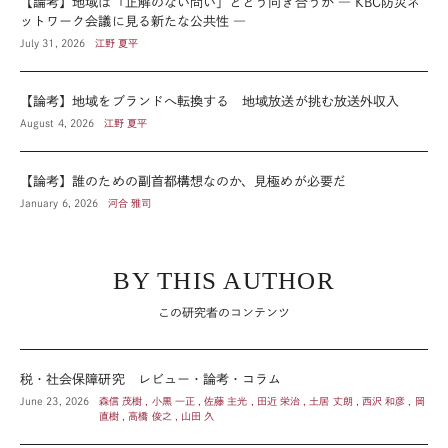
【論考】地域は「正解のない問い」とどう向き合うか ― KBC防災ネ
ットワーク会議に見る新たな公共性 ―
July 31, 2026
江野 夏平
【論考】地域をブランドへ転換する 地域放送が挑む放送外収入
August 4, 2026
江野 夏平
【論考】誰のための副首都構想なのか、見極めが必要だ
January 6, 2026
河合 雅司
BY THIS AUTHOR
この研究者のコンテンツ
税・社会保障研究 レビュー・論考・コラム
June 23, 2026
森信 茂樹 , 小黒 一正 , 佐藤 主光 , 田近 栄治 , 土居 丈朗 , 西沢 和彦 , 岡
直樹 , 高橋 俊之 , 山田 久