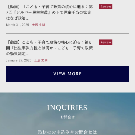
【動画】「こども・子育て政策の核心に迫る：第
Review
7回『シルバー民主主義』の下で児童手当の拡充
はなぜ政治...
March 31, 2025
土居 丈朗
【動画】こども・子育て政策の核心に迫る：第6
Review
回「出⽣率弾⼒性とは何か：こども・⼦育て政策
の効果測定...
January 29, 2025
土居 丈朗
VIEW MORE
INQUIRIES
お問合せ
取材のお申込みやお問合せは