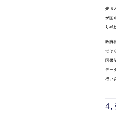
先ほ
が国
り補
政府
では
因果
デー
行い
４