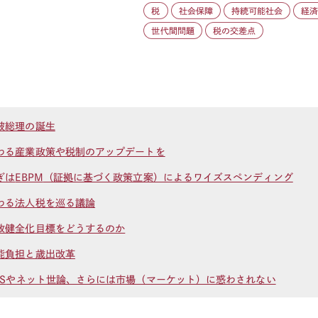
税
社会保障
持続可能社会
経
世代間問題
税の交差点
破総理の誕生
わる産業政策や税制のアップデートを
ぎは
EBPM
（証拠に基づく政策立案）によるワイズスペンディング
わる法人税を巡る議論
政健全化目標をどうするのか
能負担と歳出改革
S
やネット世論、さらには市場（マーケット）に惑わされない