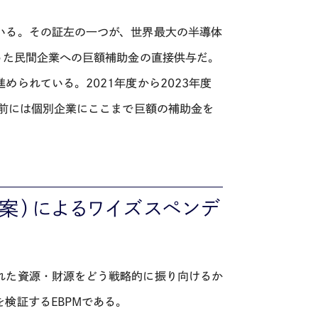
いる。その証左の一つが、世界最大の半導体
った民間企業への巨額補助金の直接供与だ。
められている。2021年度から
2023
年度
前には個別企業にここまで巨額の補助金を
案）によるワイズスペンデ
れた資源・財源をどう戦略的に振り向けるか
を検証する
EBPM
である。