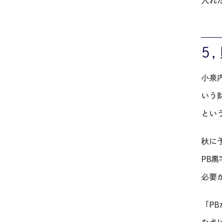
入れ
５
小泉
いう
とい
秋に
PB
黒
必要
「
PB