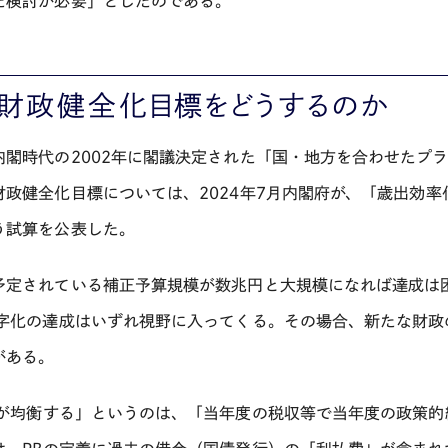
た検討が必要」としたのである。
，財政健全化目標をどうするのか
内閣時代の
2002
年に閣議決定された「国・地方を合わせたプ
財政健全化目標については、
2024
年
7
月内閣府が、「歳出効率
う試算を公表した。
予定されている補正予算規模が数兆円と大規模になれば達成は
字化の達成はいずれ視野に入ってくる。その場合、新たな財政
がある。
が均衡する」というのは、「当年度の税収等で当年度の政策的