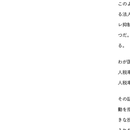
この
る法
レ抑
つだ
る。
わが
人税
人税
その
動を
きな