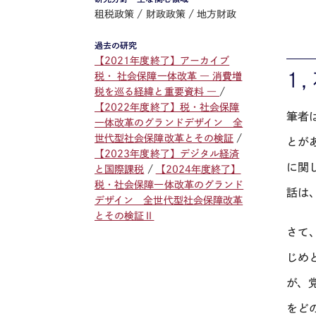
租税政策
財政政策
地方財政
過去の研究
【2021年度終了】アーカイブ
１
税・ 社会保障一体改革 ― 消費増
税を巡る経緯と重要資料 ―
【2022年度終了】税・社会保障
筆者
一体改革のグランドデザイン 全
世代型社会保障改革とその検証
とが
【2023年度終了】デジタル経済
に関
と国際課税
【2024年度終了】
税・社会保障一体改革のグランド
話は
デザイン 全世代型社会保障改革
とその検証Ⅱ
さて
じめ
が、
をど