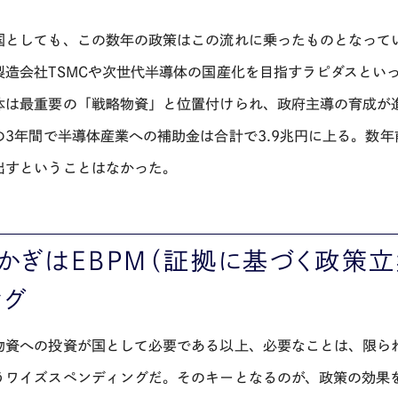
国としても、この数年の政策はこの流れに乗ったものとなって
製造会社
TSMC
や次世代半導体の国産化を目指すラピダスとい
体は最重要の「戦略物資」と位置付けられ、政府主導の育成が進
の
3
年間で半導体産業への補助金は合計で
3.9
兆円に上る。数年
出すということはなかった。
，かぎは
EBPM
（証拠に基づく政策立
ング
物資への投資が国として必要である以上、必要なことは、限ら
うワイズスペンディングだ。そのキーとなるのが、政策の効果