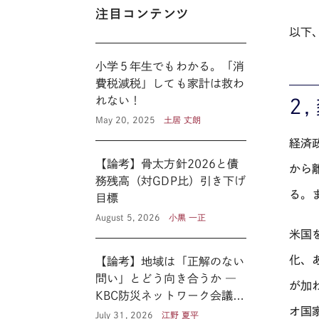
注目コンテンツ
以下
小学５年生でもわかる。「消
費税減税」しても家計は救わ
れない！
２
May 20, 2025
土居 丈朗
経済
【論考】骨太方針2026と債
から
務残高（対GDP比）引き下げ
る。
目標
August 5, 2026
小黒 一正
米国
化、
【論考】地域は「正解のない
問い」とどう向き合うか ―
が加
KBC防災ネットワーク会議に
オ国
見る新たな公共性 ―
July 31, 2026
江野 夏平