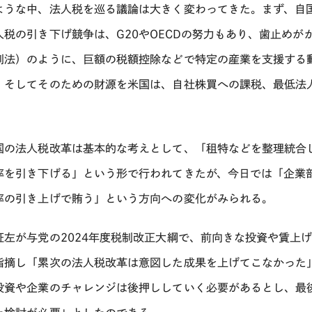
ような中、法人税を巡る議論は大きく変わってきた。まず、自
人税の引き下げ競争は、G20やOECDの努力もあり、歯止めが
制法）のように、巨額の税額控除などで特定の産業を支援する
。そしてそのための財源を米国は、自社株買への課税、最低法
国の法人税改革は基本的な考えとして、「租特などを整理統合
率を引き下げる」という形で行われてきたが、今日では「企業
率の引き上げで賄う」という方向への変化がみられる。
証左が与党の2024年度税制改正大綱で、前向きな投資や賃上
指摘し「累次の法人税改革は意図した成果を上げてこなかった
投資や企業のチャレンジは後押ししていく必要があるとし、最