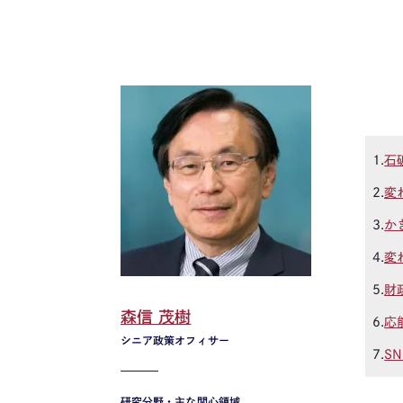
1.
石
2.
変
3.
か
4.
変
5.
財
森信 茂樹
6.
応
シニア政策オフィサー
7.
SN
研究分野・主な関心領域