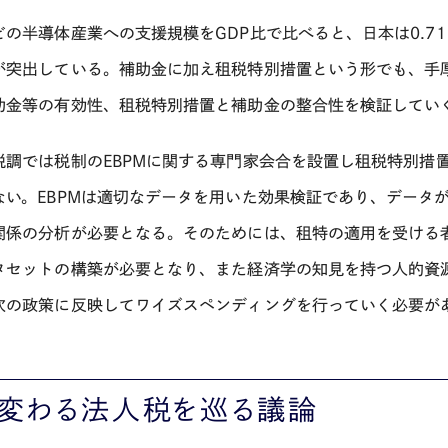
どの半導体産業への支援規模をGDP比で比べると、日本は0.71
が突出している。補助金に加え租税特別措置という形でも、手
助金等の有効性、租税特別措置と補助金の整合性を検証してい
税調では税制の
EBPM
に関する専門家会合を設置し租税特別措
ない。
EBPM
は適切なデータを用いた効果検証であり、データ
関係の分析が必要となる。そのためには、租特の適用を受ける
タセットの構築が必要となり、また経済学の知見を持つ人的資
次の政策に反映してワイズスペンディングを行っていく必要が
，変わる法人税を巡る議論