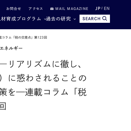
JP
EN
お問合せ
アクセス
MAIL MAGAZINE
人材育成プログラム
過去の研究
SEARCH
コラム「税の交差点」第123回
エネルギー
―リアリズムに徹し、
論）に惑わされることの
策を—連載コラム「税
回