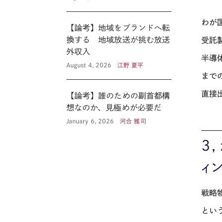
わが
【論考】地域をブランドへ転
換する 地域放送が挑む放送
受託
外収入
半導
August 4, 2026
江野 夏平
まで
直接
【論考】誰のための副首都構
想なのか、見極めが必要だ
January 6, 2026
河合 雅司
３
ィ
戦略
とい