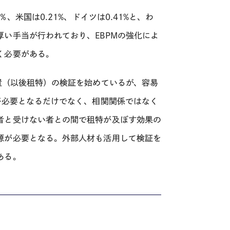
％、米国は0.21%、ドイツは
0.41%
と、わ
厚い手当が行われており、
EBPM
の強化によ
く必要がある。
置（以後租特）の検証を始めているが、容易
が必要となるだけでなく、相関関係ではなく
者と受けない者との間で租特が及ぼす効果の
源が必要となる。外部人材も活用して検証を
ある。