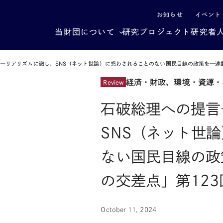
による社会構造転換
お知らせ
イベント
当財団について
研究プロジェクト
研究者
―リアリズムに徹し、SNS（ネット世論）に惑わされることのない国民目線の政策を—連載
経済・財政、環境・資源・
Review
石破総理への提言
SNS（ネット世
ない国民目線の政
の交差点」第123
October 11, 2024