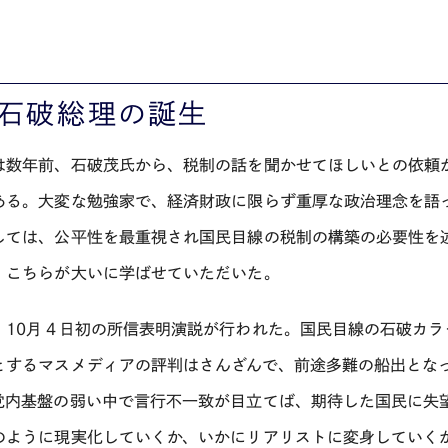
，石破総理の誕生
は数年前、石破茂氏から、税制の話を聞かせてほしいとの依頼
ある。大変な勉強家で、経済財政に限らず重厚な政治理念を語
しては、公平性を最重視され国民目線の税制の構築の必要性を
、こちらが大いに学ばせていただいた。
、
10
月４日初の所信表明演説が行われた。国民目線の石破カラ
とするマスメディアの評判はさんざんで、前途多難の船出とな
党内基盤の弱い中で言行不一致が目立てば、期待した国民に失
のように現実化していくか、いかにリアリストに変身していく