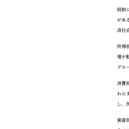
税制
があ
済社
所得
増が
グロ
消費
わら
し、
資産