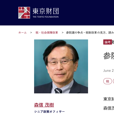
ホーム
税・社会保障改革
参院選の争点－税制改革の見方、読
論考
参
June 2
税
東京
森信 茂樹
森信
シニア政策オフィサー