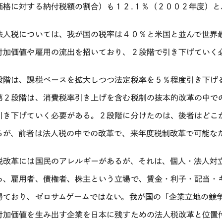
価格に対する納付税額の割合）も１２.１％（２００２年度）と
法人税については、我が国の税率は４０％と米国と並んで世界
付加価値や雇用の流出を招いており、２段階で引き下げていく
段階は、課税ベースを拡大しつつ法定税率を５％程度引き下げ
第２段階は、消費税率引き上げを含む税制の抜本的改革の中で
引き下げていく必要がある。２段階に分けたのは、後者はどこ
るが、前者は法人税の中での改革で、来年度税制改革で可能な
税改革には国民のアレルギーがあるが、それは、個人・法人対
ら、雇用者、債権者、株主という立場で、賃金・利子・配当・
得ており、ゼロサムゲームではない。我が国の「企業立地の競
付加価値を生み出す企業を日本に残すための法人税改革と位置