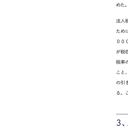
めた
法人
ため
００
が税
税率
こと
の引
る。
３