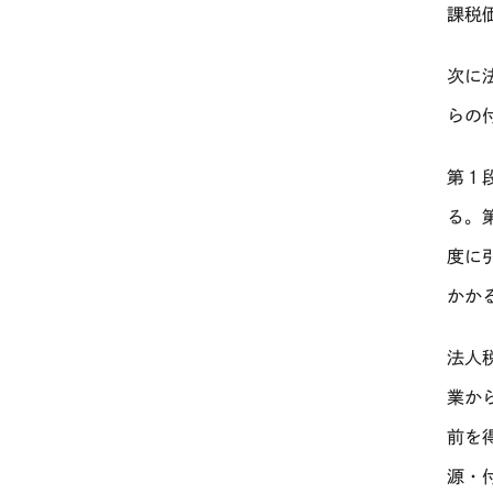
課税
次に
らの
第１
る。
度に
かか
法人
業か
前を
源・