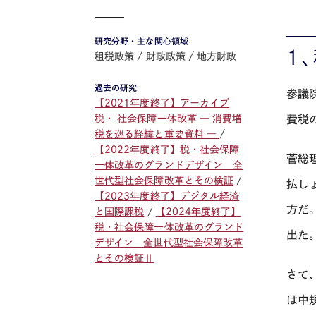
研究分野・主な関心領域
１
租税政策
財政政策
地方財政
過去の研究
参議
【2021年度終了】アーカイブ
費税
税・ 社会保障一体改革 ― 消費増
税を巡る経緯と重要資料 ―
【2022年度終了】税・社会保障
菅総
一体改革のグランドデザイン 全
世代型社会保障改革とその検証
払し
【2023年度終了】デジタル経済
方だ
と国際課税
【2024年度終了】
税・社会保障一体改革のグランド
出た
デザイン 全世代型社会保障改革
とその検証Ⅱ
さて
は中