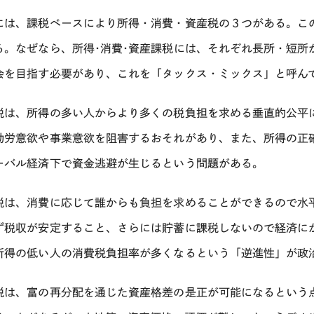
には、課税ベースにより所得・消費・資産税の３つがある。こ
る。なぜなら、所得･消費･資産課税には、それぞれ長所・短所
会を目指す必要があり、これを「タックス・ミックス」と呼ん
税は、所得の多い人からより多くの税負担を求める垂直的公平
勤労意欲や事業意欲を阻害するおそれがあり、また、所得の正
ーバル経済下で資金逃避が生じるという問題がある。
税は、消費に応じて誰からも負担を求めることができるので水
ず税収が安定すること、さらには貯蓄に課税しないので経済に
所得の低い人の消費税負担率が多くなるという「逆進性」が政
税は、富の再分配を通じた資産格差の是正が可能になるという