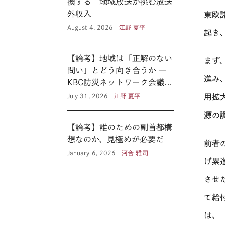
換する 地域放送が挑む放送
外収入
東欧
August 4, 2026
江野 夏平
起き
【論考】地域は「正解のない
まず
問い」とどう向き合うか ―
進み
KBC防災ネットワーク会議に
見る新たな公共性 ―
用拡
July 31, 2026
江野 夏平
源の
【論考】誰のための副首都構
想なのか、見極めが必要だ
前者
January 6, 2026
河合 雅司
げ累
させ
て給
は、