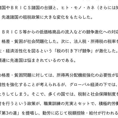
諸国やＢＲＩＣＳ諸国の台頭と、ヒト・モノ・カネ（さらには
、先進諸国の租税政策に大きな変化をもたらした。
、ＢＲＩＣＳ等からの低価格商品の流入などの競争激化への対
、格差・貧困が社会問題化した。次に、法人税・所得税の税率
大・経済活性化を図るという「税の引き下げ競争」が激化した
調達に先進国は悩まされているのである。
の格差・貧困問題に対しては、所得再分配機能強化の必要性が
進性を強化することが考えられるが、グローバル経済の下では
たりしてしまう。そこで、多くの国では、税制と社会保障制度
付を行うという政策が、職業訓練の充実とセットで、積極的労
「第3の道」を提唱し、勤労に応じて税額控除・給付が行われ