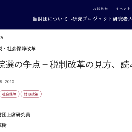
による社会構造転換
お知らせ
イベント
当財団について
研究プロジェクト
研究者
み方
税・社会保障改革
院選の争点－税制改革の見方、読
8, 2010
社会保障
財政政策
財団上席研究員
茂樹