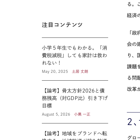
る。
経済
注目コンテンツ
「政
会の
小学５年生でもわかる。「消
り、
費税減税」しても家計は救わ
れない！
課題
May 20, 2025
土居 丈朗
る問
改革
【論考】骨太方針2026と債
務残高（対GDP比）引き下げ
目標
August 5, 2026
小黒 一正
２
【論考】地域をブランドへ転
グロ