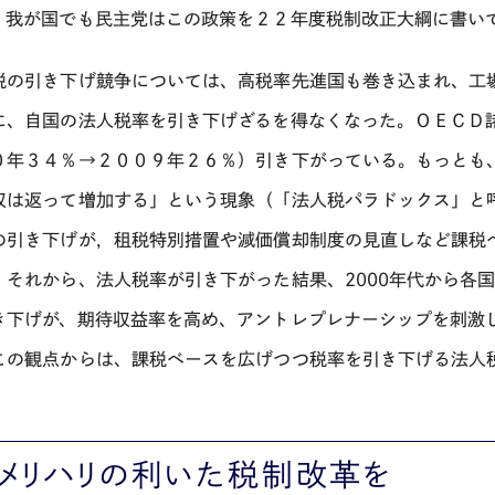
。我が国でも民主党はこの政策を２２年度税制改正大綱に書い
税の引き下げ競争については、高税率先進国も巻き込まれ、工
に、自国の法人税率を引き下げざるを得なくなった。ＯＥＣＤ
０年３４％→２００９年２６％）引き下がっている。もっとも
収は返って増加する」という現象（「法人税パラドックス」と
の引き下げが，租税特別措置や減価償却制度の見直しなど課税
、それから、法人税率が引き下がった結果、2000年代から各
き下げが、期待収益率を高め、アントレプレナーシップを刺激
この観点からは、課税ベースを広げつつ税率を引き下げる法人
、メリハリの利いた税制改革を