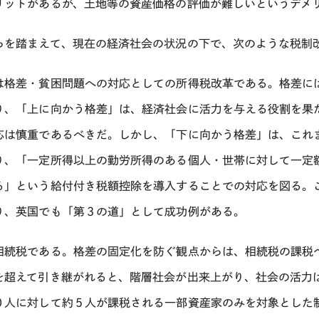
リットがあるが、土地等の資産価格の評価が難しいというデメ
らを踏まえて、現在の経済社会の状況の下で、次のような税制
は格差・貧困問題への対応としての所得税改革である。格差に
り、「上に向かう格差」は、経済社会に活力を与える役割を果
応は慎重であるべきだ。しかし、「下に向かう格差」は、これ
り、「一定所得以上の勤労所得のある個人・世帯に対して一定
る」という給付付き税額控除を導入することでの対応を図る。
り、英国でも「第３の道」として成功例がある。
相続税である。格差の固定化を防ぐ観点からは、相続税の課税
を超えて引き継がれると、階層社会が出来上がり、社会の活力
０人に対して約５人が課税される一部資産家のみを対象とした