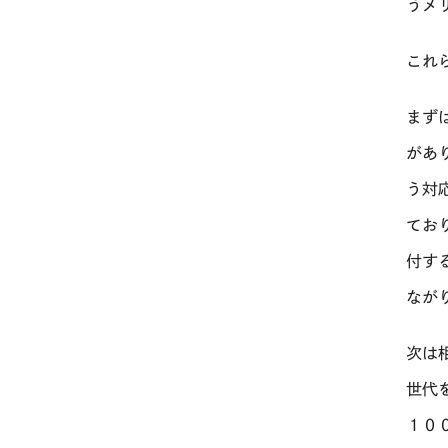
うメ
これ
まず
があ
う対
てお
付す
なが
次は
世代
１０