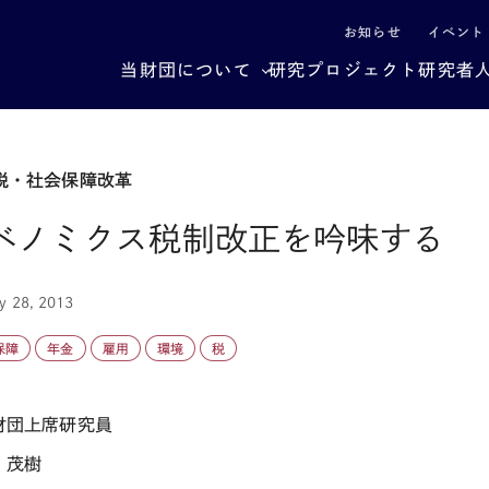
による社会構造転換
お知らせ
イベント
当財団について
研究プロジェクト
研究者
税・社会保障改革
ベノミクス税制改正を吟味する
y 28, 2013
保障
年金
雇用
環境
税
財団上席研究員
 茂樹