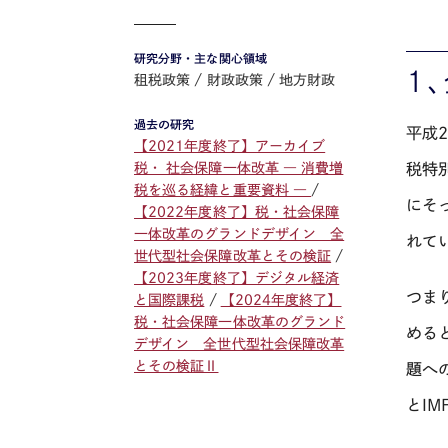
研究分野・主な関心領域
１
租税政策
財政政策
地方財政
過去の研究
平成
【2021年度終了】アーカイブ
税特
税・ 社会保障一体改革 ― 消費増
税を巡る経緯と重要資料 ―
にそ
【2022年度終了】税・社会保障
一体改革のグランドデザイン 全
れて
世代型社会保障改革とその検証
【2023年度終了】デジタル経済
つま
と国際課税
【2024年度終了】
税・社会保障一体改革のグランド
める
デザイン 全世代型社会保障改革
とその検証Ⅱ
題へ
とI