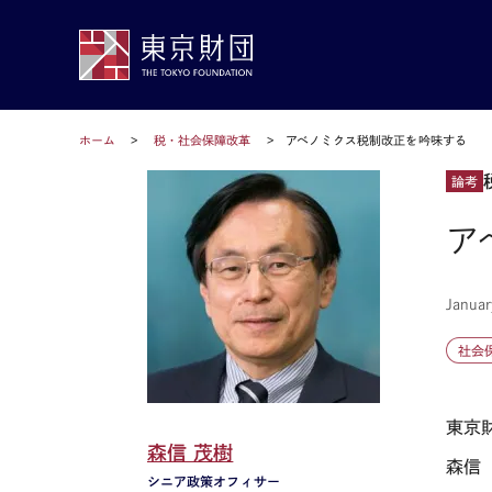
ホーム
税・社会保障改革
アベノミクス税制改正を吟味する
論考
ア
Januar
社会
東京
森信 茂樹
森信
シニア政策オフィサー