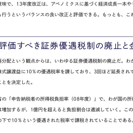
意味で、13年度改正は、アベノミクスに基づく経済成長一本
も行うというバランスの良い改正と評価できる。もっとも、こ
、評価すべき証券優遇税制の廃止
再分配という観点からは、いわゆる証券優遇税制の廃止だ。わ
株式譲渡益に10％の優遇税率を課しており、3回ほど延長されて
ことを決定した。
省の「申告納税者の所得税負担率（08年度）」で、わが国の所
は増加するが、1億円を超えると負担割合は逓減していく。こ
の下で10％という優遇された税率で課税されていることである