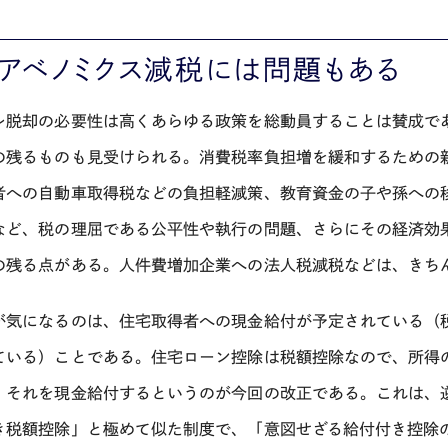
、アベノミクス減税には問題もある
レ脱却の必要性は高くあらゆる政策を総動員することは賛成で
の残るものも見受けられる。消費税率負担増を緩和するための
者への自動車取得税などの負担軽減策、教育資金の子や孫への
など、税の理屈である公平性や執行の問題、さらにその経済効
の残る点がある。人件費増加企業への法人税減税などは、きち
が気になるのは、住宅取得者への現金給付が予定されている（
ている）ことである。住宅ローン控除は税額控除なので、所得
。それを現金給付するというのが今回の改正である。これは、
き税額控除」と極めて似た制度で、「意図せざる給付付き控除