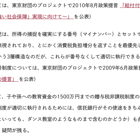
ては、東京財団のプロジェクトで2010年8月政策提言
「給付付
強い社会保障」実現に向けて～」
を公表）
党は、所得の捕捉を確実にする番号（マイナンバー）とセット
無視されており、とにかく消費税負担増分を返すことを最優先
いう3層構造なのだが、これらが番号なくして適切に執行でき
号制度については、東京財団のプロジェクトで2009年6月政
の提言」
を公表）
て、子や孫への教育資金の1500万円までの贈与税非課税制度
制度が適切に執行されるためには、信託銀行がその使途をきち
といっても、ダンス教室のようなものまで含むのかどうか）も
、疑問が残る。