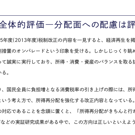
、全体的評価―分配面への配慮は
25年度(2013年度)税制改正の内容を一見すると、経済再生
別措置のオンパレードという印象を受ける。しかしじっくり眺
って誠実に実行しており、所得・消費・資産のバランスを取る
いる。
り、国民全員に負担増となる消費税率の引き上げの際には、所
という考え方で、所得再分配を強化する改正内容となっている
の対応であることを念頭に置くと、「所得再分配がきちんと行
MFなどの実証研究成果がある中で、この方向は正しいといえよ