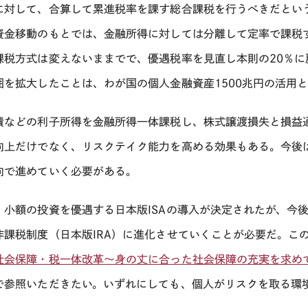
に対して、合算して累進税率を課す総合課税を行うべきだとい
資金移動のもとでは、金融所得に対しては分離して定率で課税
課税方式は変えないままでで、優遇税率を見直し本則の20％
囲を拡大したことは、わが国の個人金融資産1500兆円の活用
債などの利子所得を金融所得一体課税し、株式譲渡損失と損益
向上だけでなく、リスクテイク能力を高める効果もある。今後
向で進めていく必要がある。
、小額の投資を優遇する日本版ISAの導入が決定されたが、今
非課税制度（日本版IRA）に進化させていくことが必要だ。この
社会保障・税一体改革～身の丈に合った社会保障の充実を求め
で参照いただきたい。いずれにしても、個人がリスクを取る環