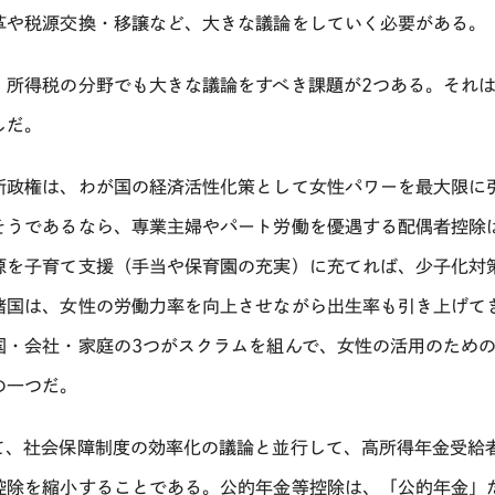
革や税源交換・移譲など、大きな議論をしていく必要がある。
、所得税の分野でも大きな議論をすべき課題が2つある。それ
しだ。
新政権は、わが国の経済活性化策として女性パワーを最大限に
そうであるなら、専業主婦やパート労働を優遇する配偶者控除
源を子育て支援（手当や保育園の充実）に充てれば、少子化対
諸国は、女性の労働力率を向上させながら出生率も引き上げて
国・会社・家庭の3つがスクラムを組んで、女性の活用のため
の一つだ。
て、社会保障制度の効率化の議論と並行して、高所得年金受給
控除を縮小することである。公的年金等控除は、「公的年金」