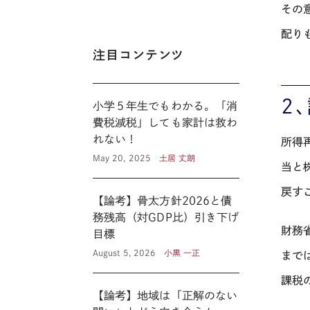
その
配り
注目コンテンツ
２
小学５年生でもわかる。「消
費税減税」しても家計は救わ
れない！
所得
May 20, 2025
土居 丈朗
当と
戻す
【論考】骨太方針2026と債
務残高（対GDP比）引き下げ
財務
目標
August 5, 2026
小黒 一正
まで
課税
【論考】地域は「正解のない