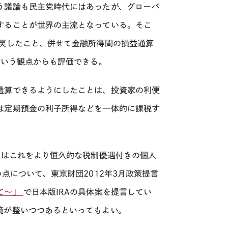
う議論も民主党時代にはあったが、グローバ
することが世界の主流となっている。そこ
に戻したこと、併せて金融所得間の損益通算
という観点からも評価できる。
通算できるようにしたことは、投資家の利便
は定期預金の利子所得などを一体的に課税す
後はこれをより恒久的な税制優遇付きの個人
点について、東京財団2012年3月政策提言
て～」
で日本版IRAの具体案を提言してい
境が整いつつあるといってもよい。