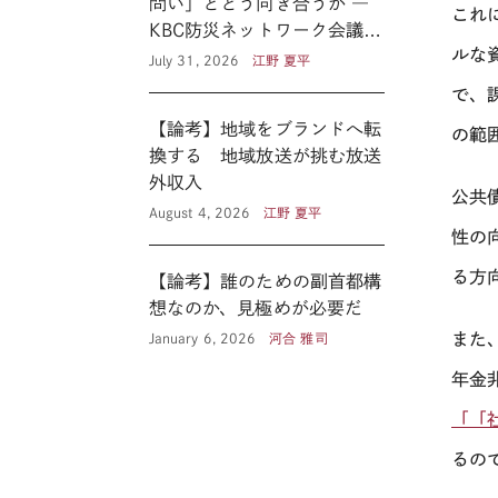
問い」とどう向き合うか ―
これ
KBC防災ネットワーク会議に
ルな
見る新たな公共性 ―
July 31, 2026
江野 夏平
で、
【論考】地域をブランドへ転
の範
換する 地域放送が挑む放送
外収入
公共
August 4, 2026
江野 夏平
性の
る方
【論考】誰のための副首都構
想なのか、見極めが必要だ
また
January 6, 2026
河合 雅司
年金
「「
るの