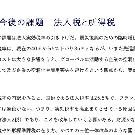
、今後の課題―法人税と所得税
の課題は法人実効税率の引き下げだ。震災復興のための臨時増
税率は、現在の40％から5％下がり35％となるが、いまだ先
コストに大きな影響を与え、グローバルに活動する企業の空洞
まで及ぶ企業の空洞化や雇用喪失を避けるという観点から、実
税率の内訳をみると、国税である法人税率は25.5％で、フラ
には遜色がない。つまり、実効税率を高止まりさせている原因
方法人2税）であり、これを改革していく必要がある。財源が
税や外形標準課税の在り方、かつての三位一体改革のような国