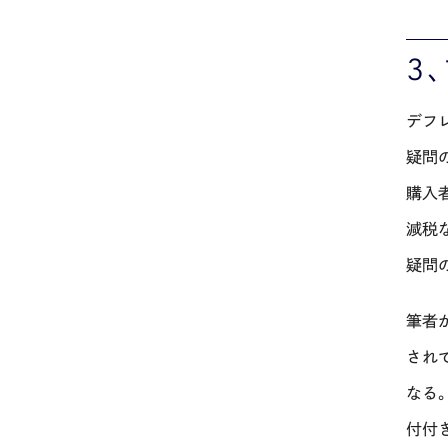
３
デフ
疑問
購入
減税
疑問
筆者
され
なる
付付