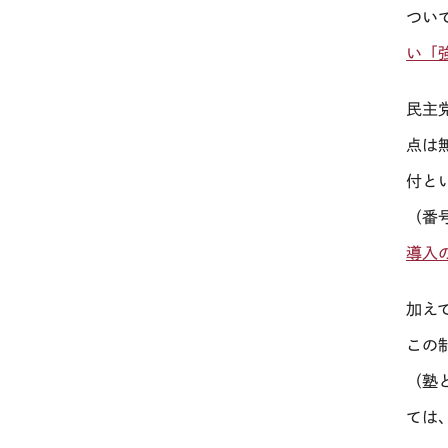
つい
い「
民主
点は
付と
（番
導入
加え
この
（塾
ては