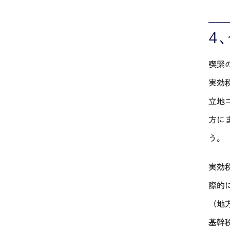
４
喫緊
実効
立地
方に
う。
実効
際的
（地
基幹