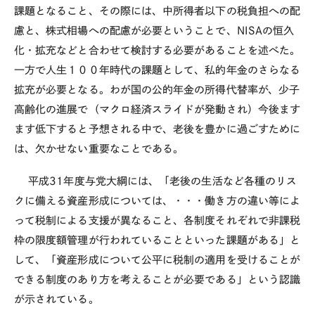
課題となること、その際には、中所得者以下の税負担への配
慮と、株式相場への配慮が必要ということで、
NISA
の恒久
化・拡充などと合わせて検討する必要があることを述べた。
一方で人生１００年時代の課題として、私的年金のさらなる
拡充が必要となる。わが国の公的年金の所得代替率が、少子
高齢化の進展で（マクロ経済スライドが発動され）今後ます
ます低下すると予想される中で、老後を豊かに過ごすために
は、欠かせない重要なことである。
平成
31
年度与党大綱には、「老後の生活など各種のリス
クに備える資産形成については、・・・働き方の違い等によ
って税制による支援が異なること、各制度それぞれで非課税
枠の限度額管理が行われていることといった課題がある」と
して、「資産形成について公平に税制の適用を受けることが
できる制度のあり方を考えることが必要である」という認識
が示されている。