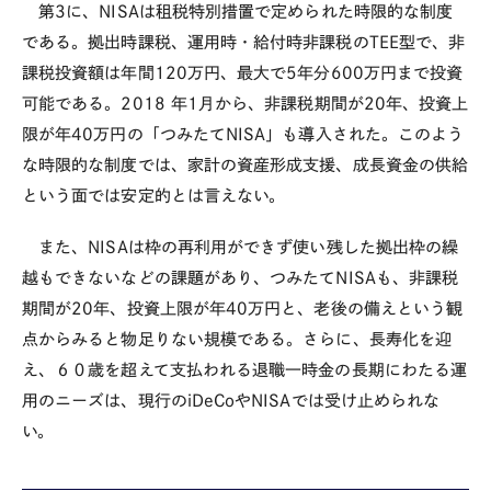
第
3
に、
NISA
は租税特別措置で定められた時限的な制度
である。拠出時課税、運用時・給付時非課税の
TEE
型で、非
課税投資額は年間
120
万円、最大で
5
年分
600
万円まで投資
可能である。
2018
年
1
月から、非課税期間が
20
年、投資上
限が年
40
万円の「つみたて
NISA
」も導入された。このよう
な時限的な制度では、家計の資産形成支援、成長資金の供給
という面では安定的とは言えない。
また、
NISA
は枠の再利用ができず使い残した拠出枠の繰
越もできないなどの課題があり、つみたて
NISA
も、非課税
期間が
20
年、投資上限が年
40
万円と、老後の備えという観
点からみると物足りない規模である。さらに、長寿化を迎
え、６０歳を超えて支払われる退職一時金の長期にわたる運
用のニーズは、現行のiDeCoや
NISA
では受け止められな
い。