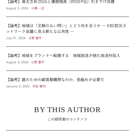
【論考】骨太方針2026と債務残高（対GDP比）引き下げ目標
August 5, 2026
小黒 一正
【論考】地域は「正解のない問い」とどう向き合うか ― KBC防災ネ
ットワーク会議に見る新たな公共性 ―
July 31, 2026
江野 夏平
【論考】地域をブランドへ転換する 地域放送が挑む放送外収入
August 4, 2026
江野 夏平
【論考】誰のための副首都構想なのか、見極めが必要だ
January 6, 2026
河合 雅司
BY THIS AUTHOR
この研究者のコンテンツ