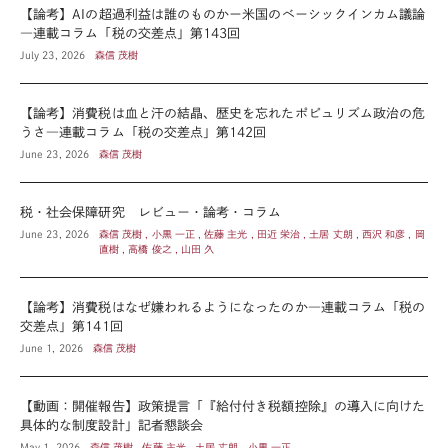
【論考】AIの超過利益は誰のものかー米国のベーシックインカム議論
―連載コラム「税の交差点」第143回
July 23, 2026
森信 茂樹
【論考】消費税は血と汗の結晶、歴史を忘れたポピュリズム政治の危
うさ―連載コラム「税の交差点」第142回
June 23, 2026
森信 茂樹
税・社会保障研究 レビュー・論考・コラム
June 23, 2026
森信 茂樹 , 小黒 一正 , 佐藤 主光 , 田近 栄治 , 土居 丈朗 , 西沢 和彦 , 岡
直樹 , 高橋 俊之 , 山田 久
【論考】消費税はなぜ嫌われるようになったのか―連載コラム「税の
交差点」第141回
June 1, 2026
森信 茂樹
【動画：開催報告】政策提言「『給付付き税額控除』の導入に向けた
具体的な制度設計」記者懇談会
May 1, 2026
森信 茂樹 , 佐藤 主光 , 土居 丈朗 , 小黒 一正