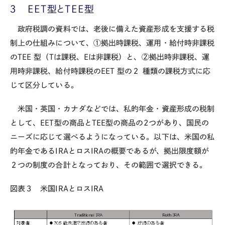
３
EET
型と
TEE
型
政府税調の資料では、老後に備えた資産形成を支援する税
制上の仕組みについて、①拠出時課税、運用・給付時非課税
の
TEE
型（
T
は課税、
E
は非課税）と、②拠出時非課税、運
用時非課税、給付時課税の
EET
型の２ 種類の課税方式に応
じて区分している。
米国・英国・カナダなどでは、私的年金・資産形成の税制
として、
EET
型の商品と
TEE
型の商品の
2
つがあり、国民の
ニーズに応じて選べるようになっている。以下は、米国の私
的年金である
IRA
とロス
IRA
の概要であるが、拠出限度額が
２つの制度の合計となっており、その範囲で選択できる。
図表３ 米国
IRA
とロス
IRA