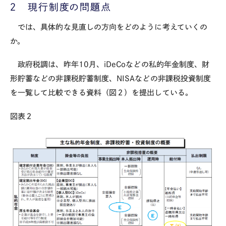
２ 現行制度の問題点
では、具体的な見直しの方向をどのように考えていくの
か。
政府税調は、昨年
10
月、
iDeCo
などの私的年金制度、財
形貯蓄などの非課税貯蓄制度、
NISA
などの非課税投資制度
を一覧して比較できる資料（図２）を提出している。
図表２