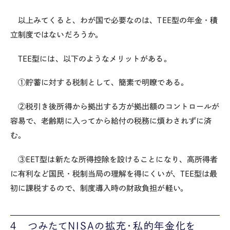
以上みてくると、わが国で必要なのは、
TEE
型の年金・積
立制度ではないだろうか。
TEE型には、以下のようなメリットがある。
①貯蓄に対する税制として、簡素で明瞭である。
②税引き後所得から拠出する方が拠出額のコントロールが
容易で、老齢期に入ってから給付の税務に煩わされずに済
む。
③EET型は新たな所得控除を設けることになり、高所得者
に有利など国民・税制当局の理解を得にくいが、
TEE
型は最
初に課税するので、制度導入時の財政負担が軽い。
４ つみたて
NISA
の拡充・私的年金化を