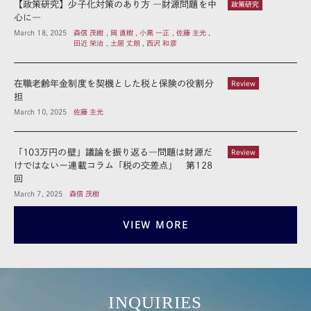
【政策研究】少子化対策のあり方 ―財源問題を中
政策研究
心に―
March 18, 2025
森信 茂樹 , 岡 直樹 , 小黒 一正 , 佐藤 主光 ,
田近 栄治 , 土居 丈朗 , 西沢 和彦
在職老齢年金制度を契機とした税と保険の役割分
Review
担
March 10, 2025
佐藤 主光
「103万円の壁」議論を振り返る―問題は財源だ
Review
けではないー連載コラム「税の交差点」 第128
回
March 7, 2025
森信 茂樹
VIEW MORE
INQUIRIES