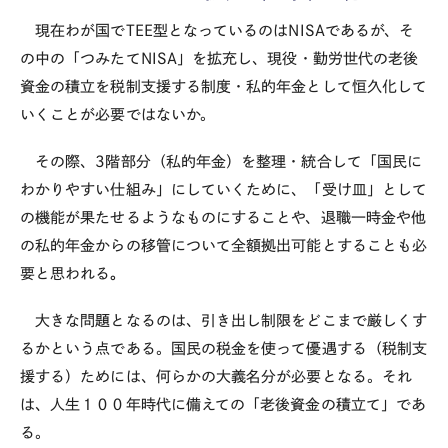
現在わが国で
TEE
型となっているのは
NISA
であるが、そ
の中の「つみたて
NISA
」を拡充し、現役・勤労世代の老後
資金の積立を税制支援する制度・私的年金として恒久化して
いくことが必要ではないか。
その際、
3
階部分（私的年金）を整理・統合して「国民に
わかりやすい仕組み」にしていくために、「受け皿」として
の機能が果たせるようなものにすることや、退職一時金や他
の私的年金からの移管について全額拠出可能とすることも必
要と思われる
。
大きな問題となるのは、引き出し制限をどこまで厳しくす
るかという点である。国民の税金を使って優遇する（税制支
援する）ためには、何らかの大義名分が必要となる。それ
は、人生１００年時代に備えての「老後資金の積立て」であ
る。