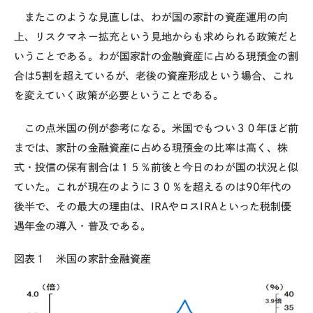
またこのような見直しは、わが国の家計の資産運用の向
上、リスクマネー拡充という見地からも求められる政策だと
いうことである。わが国家計の金融資産に占める現預金の割
合は
5
割を超えているが、老後の資産形成という場合、これ
を変えていく政策が必要ということである。
この点米国の例が参考になる。米国でもつい３０年ほど前
までは、家計の金融資産に占める現預金の比率は高く、株
式・投信の保有割合は１５％前後と今日のわが国の状況と似
ていた。これが現在のように３０％を超えるのは
90
年代の
後半で、その最大の理由は、
IRA
やロス
IRA
といった税制優
遇年金の導入・普及である。
図表１ 米国の家計金融資産