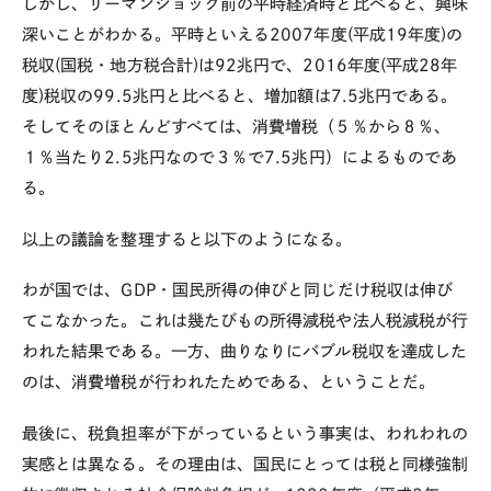
しかし、リーマンショック前の平時経済時と比べると、興味
深いことがわかる。平時といえる
2007
年度
(
平成
19
年度
)
の
税収
(
国税・地方税合計
)
は
92
兆円で、
2016
年度
(
平成
28
年
度
)
税収の
99.5
兆円と比べると、増加額は
7.5
兆円である。
そしてそのほとんどすべては、消費増税（５％から８％、
１％当たり
2.5
兆円なので３％で
7.5
兆円）によるものであ
る。
以上の議論を整理すると以下のようになる。
わが国では、
GDP
・国民所得の伸びと同じだけ税収は伸び
てこなかった。これは幾たびもの所得減税や法人税減税が行
われた結果である。一方、曲りなりにバブル税収を達成した
のは、消費増税が行われたためである、ということだ。
最後に、税負担率が下がっているという事実は、われわれの
実感とは異なる。その理由は、国民にとっては税と同様強制