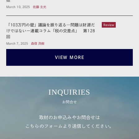
担
March 10, 2025
佐藤 主光
「103万円の壁」議論を振り返る―問題は財源だ
Review
けではないー連載コラム「税の交差点」 第128
回
March 7, 2025
森信 茂樹
VIEW MORE
INQUIRIES
お問合せ
取材のお申込みやお問合せは
こちらのフォームより送信してください。