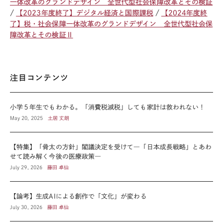
一体改革のグランドデザイン 全世代型社会保障改革とその検証
【2023年度終了】デジタル経済と国際課税
【2024年度終
了】税・社会保障一体改革のグランドデザイン 全世代型社会保
障改革とその検証Ⅱ
注目コンテンツ
小学５年生でもわかる。「消費税減税」しても家計は救われない！
May 20, 2025
土居 丈朗
【特集】「骨太の方針」閣議決定を受けて―「日本成長戦略」とあわ
せて読み解く今後の医療政策―
July 29, 2026
藤田 卓仙
【論考】生成AIによる創作で「文化」が変わる
July 30, 2026
藤田 卓仙