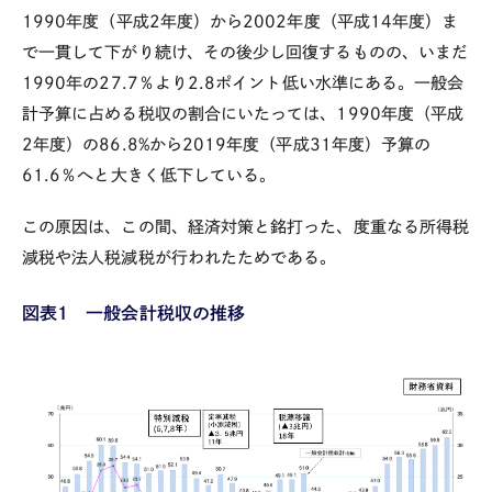
1990
年度（平成
2
年度）から
2002
年度（平成
14
年度）ま
で一貫して下がり続け、その後少し回復するものの、いまだ
1990
年の
27.7
％より
2.8
ポイント低い水準にある。一般会
計予算に占める税収の割合にいたっては、
1990
年度（平成
2
年度）の
86.8%
から
2019
年度（平成
31
年度）予算の
61.6
％へと大きく低下している。
この原因は、この間、経済対策と銘打った、度重なる所得税
減税や法人税減税が行われたためである。
図表１ 一般会計税収の推移