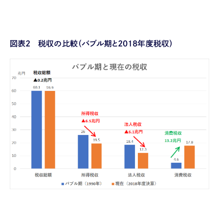
図表
2
税収の比較（バブル期と
2018
年度税収）