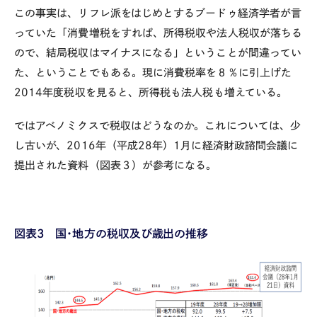
この事実は、リフレ派をはじめとするブードゥ経済学者が言
っていた「消費増税をすれば、所得税収や法人税収が落ちる
ので、結局税収はマイナスになる」ということが間違ってい
た、ということでもある。現に消費税率を８％に引上げた
2014
年度税収を見ると、所得税も法人税も増えている。
ではアベノミクスで税収はどうなのか。これについては、少
し古いが、
2016
年（平成
28
年）
1
月に経済財政諮問会議に
提出された資料（図表３）が参考になる。
図表
3
国・地方の税収及び歳出の推移