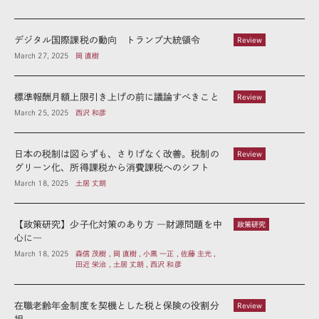
デジタル国際課税の動向 トランプ大統領令
Review
March 27, 2025
岡 直樹
標準報酬月額上限引き上げの前に議論すべきこと
Review
March 25, 2025
西沢 和彦
日本の税制は図らずも、さりげなく改善。税制の
Review
グリーン化、所得課税から消費課税へのシフト
March 18, 2025
土居 丈朗
【政策研究】少子化対策のあり方 ―財源問題を中
政策研究
心に―
March 18, 2025
森信 茂樹 , 岡 直樹 , 小黒 一正 , 佐藤 主光 ,
田近 栄治 , 土居 丈朗 , 西沢 和彦
在職老齢年金制度を契機とした税と保険の役割分
Review