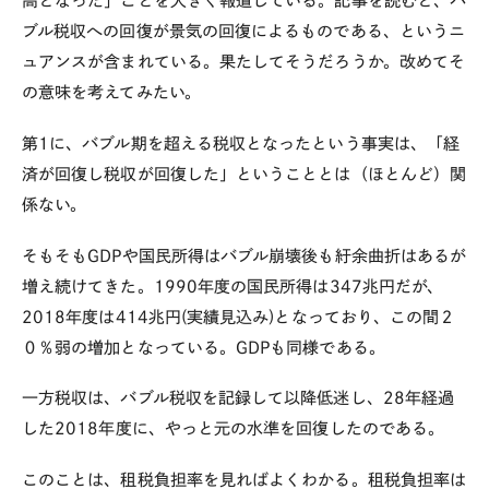
高となった」ことを大きく報道している。記事を読むと、バ
ブル税収への回復が景気の回復によるものである、というニ
ュアンスが含まれている。果たしてそうだろうか。改めてそ
の意味を考えてみたい。
第
1
に、バブル期を超える税収となったという事実は、「経
済が回復し税収が回復した」ということとは（ほとんど）関
係ない。
そもそも
GDP
や国民所得はバブル崩壊後も紆余曲折はあるが
増え続けてきた。
1990
年度の国民所得は
347
兆円だが、
2018
年度は
414
兆円
(
実績見込み
)
となっており、この間２
０％弱の増加となっている。
GDP
も同様である。
一方税収は、バブル税収を記録して以降低迷し、
28
年経過
した
2018
年度に、やっと元の水準を回復したのである。
このことは、租税負担率を見ればよくわかる。租税負担率は