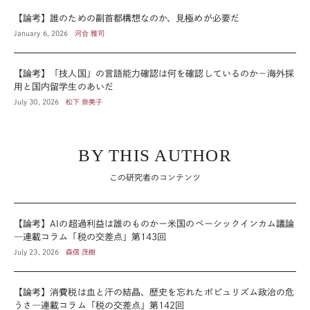
【論考】誰のための副首都構想なのか、見極めが必要だ
January 6, 2026
河合 雅司
【論考】「技人国」の言語能力確認は何を確認しているのか－海外採
用と国内留学生のあいだ
July 30, 2026
松下 奈美子
BY THIS AUTHOR
この研究者のコンテンツ
【論考】AIの超過利益は誰のものかー米国のベーシックインカム議論
―連載コラム「税の交差点」第143回
July 23, 2026
森信 茂樹
【論考】消費税は血と汗の結晶、歴史を忘れたポピュリズム政治の危
うさ―連載コラム「税の交差点」第142回