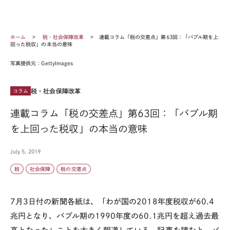
ホーム
税・社会保障改革
連載コラム「税の交差点」第63回：「バブル期を上
回った税収」の本当の意味
写真提供元：GettyImages
税・社会保障改革
コラム
連載コラム「税の交差点」第63回：「バブル期
を上回った税収」の本当の意味
July 5, 2019
税
社会保障
税の交差点
7
月
3
日付の新聞各紙は、「わが国の
2018
年度税収が
60.4
兆円となり、バブル期の
1990
年度の
60.1
兆円を超え過去最