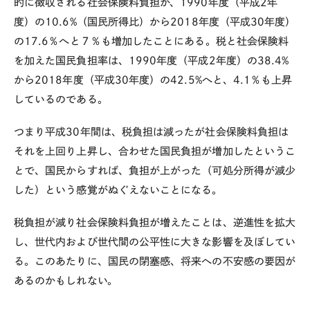
的に徴収される社会保険料負担が、
1990
年度（平成
2
年
度）の
10.6%
（国民所得比）から
2018
年度（平成
30
年度）
の
17.6
％へと７％も増加したことにある。税と社会保険料
を加えた国民負担率は、
1990
年度（平成
2
年度）の
38.4%
から
2018
年度（平成
30
年度）の
42.5%
へと、
4.1
％も上昇
しているのである。
つまり平成
30
年間は、税負担は減ったが社会保険料負担は
それを上回り上昇し、合わせた国民負担が増加したというこ
とで、国民からすれば、負担が上がった（可処分所得が減少
した）という感覚がぬぐえないことになる。
税負担が減り社会保険料負担が増えたことは、逆進性を拡大
し、世代内および世代間の公平性に大きな影響を及ぼしてい
る。このあたりに、国民の閉塞感、将来への不安感の要因が
あるのかもしれない。