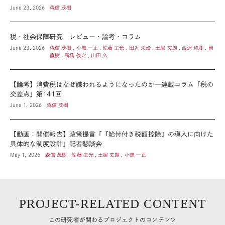
June 23, 2026
森信 茂樹
税・社会保障研究 レビュー・論考・コラム
June 23, 2026
森信 茂樹 , 小黒 一正 , 佐藤 主光 , 田近 栄治 , 土居 丈朗 , 西沢 和彦 , 岡
直樹 , 高橋 俊之 , 山田 久
【論考】消費税はなぜ嫌われるようになったのか―連載コラム「税の
交差点」第141回
June 1, 2026
森信 茂樹
【動画：開催報告】政策提言「『給付付き税額控除』の導入に向けた
具体的な制度設計」記者懇談会
May 1, 2026
森信 茂樹 , 佐藤 主光 , 土居 丈朗 , 小黒 一正
PROJECT-RELATED CONTENT
この研究者が関わるプロジェクトのコンテンツ