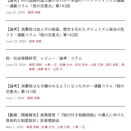
【論考】AIの超過利益は誰のものかー米国のベーシックインカム議論
―連載コラム「税の交差点」第143回
July 23, 2026
森信 茂樹
【論考】消費税は血と汗の結晶、歴史を忘れたポピュリズム政治の危
うさ―連載コラム「税の交差点」第142回
June 23, 2026
森信 茂樹
税・社会保障研究 レビュー・論考・コラム
June 23, 2026
森信 茂樹 , 小黒 一正 , 佐藤 主光 , 田近 栄治 , 土居 丈朗 , 西沢 和彦 , 岡
直樹 , 高橋 俊之 , 山田 久
【論考】消費税はなぜ嫌われるようになったのか―連載コラム「税の
交差点」第141回
June 1, 2026
森信 茂樹
【動画：開催報告】政策提言「『給付付き税額控除』の導入に向けた
具体的な制度設計」記者懇談会
May 1, 2026
森信 茂樹 , 佐藤 主光 , 土居 丈朗 , 小黒 一正