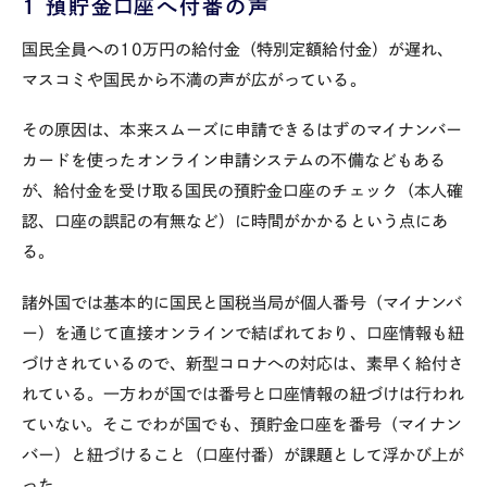
1
預貯金口座へ付番の声
国民全員への
10
万円の給付金（特別定額給付金）が遅れ、
マスコミや国民から不満の声が広がっている。
その原因は、本来スムーズに申請できるはずのマイナンバー
カードを使ったオンライン申請システムの不備などもある
が、給付金を受け取る国民の預貯金口座のチェック（本人確
認、口座の誤記の有無など）に時間がかかるという点にあ
る。
諸外国では基本的に国民と国税当局が個人番号（マイナンバ
ー）を通じて直接オンラインで結ばれており、口座情報も紐
づけされているので、新型コロナへの対応は、素早く給付さ
れている。一方わが国では番号と口座情報の紐づけは行われ
ていない。そこでわが国でも、預貯金口座を番号（マイナン
バー）と紐づけること（口座付番）が課題として浮かび上が
った。