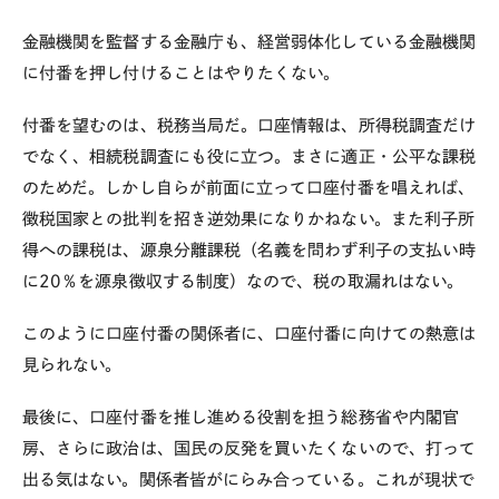
金融機関を監督する金融庁も、経営弱体化している金融機関
に付番を押し付けることはやりたくない。
付番を望むのは、税務当局だ。口座情報は、所得税調査だけ
でなく、相続税調査にも役に立つ。まさに適正・公平な課税
のためだ。しかし自らが前面に立って口座付番を唱えれば、
徴税国家との批判を招き逆効果になりかねない。また利子所
得への課税は、源泉分離課税（名義を問わず利子の支払い時
に
20
％を源泉徴収する制度）なので、税の取漏れはない。
このように口座付番の関係者に、口座付番に向けての熱意は
見られない。
最後に、口座付番を推し進める役割を担う総務省や内閣官
房、さらに政治は、国民の反発を買いたくないので、打って
出る気はない。関係者皆がにらみ合っている。これが現状で