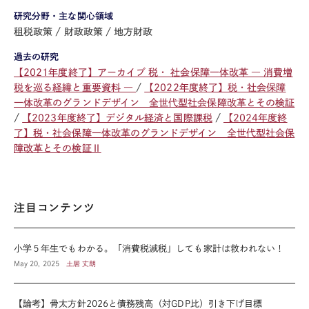
研究分野・主な関心領域
租税政策
財政政策
地方財政
過去の研究
【2021年度終了】アーカイブ 税・ 社会保障一体改革 ― 消費増
税を巡る経緯と重要資料 ―
【2022年度終了】税・社会保障
一体改革のグランドデザイン 全世代型社会保障改革とその検証
【2023年度終了】デジタル経済と国際課税
【2024年度終
了】税・社会保障一体改革のグランドデザイン 全世代型社会保
障改革とその検証Ⅱ
注目コンテンツ
小学５年生でもわかる。「消費税減税」しても家計は救われない！
May 20, 2025
土居 丈朗
【論考】骨太方針2026と債務残高（対GDP比）引き下げ目標