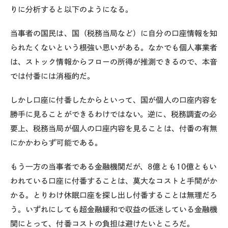
りに分析すると以下のようになる。
当事者の国民は、国（税務当局など）に自分の口座情報を知
られたくないという根強い思いがある。なかでも個人事業者
は、ストック情報からフローの所得が推測できるので、本音
では付番には消極的だ。
しかし口座に付番したからといって、国が個人の口座内容を
勝手に見ることができるわけではない。逆に、税務調査の必
要上、税務当局が個人の口座内容を見ることは、付番の有無
にかかわらず可能である。
もう一方の当事者である金融機関だが、
8
億とも
10
億ともい
われている口座に付番することは、莫大なコストと手間がか
かる。とりわけ休眠口座を探し出し付番することは無理だろ
う。いずれにしても超金融緩和で収益の低迷している金融機
関にとって、付番コストの負担は避けたいところだ。