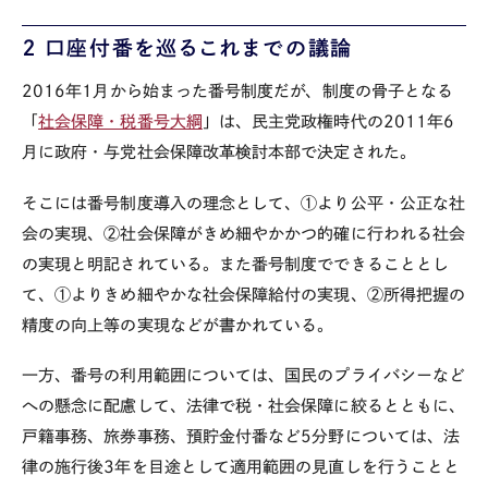
２ 口座付番を巡るこれまでの議論
2016年
1
月から始まった番号制度だが、制度の骨子となる
「
社会保障・税番号大綱
」は、民主党政権時代の
2011
年
6
月に政府・与党社会保障改革検討本部で決定された。
そこには番号制度導入の理念として、①より公平・公正な社
会の実現、②社会保障がきめ細やかかつ的確に行われる社会
の実現と明記されている。また番号制度でできることとし
て、①よりきめ細やかな社会保障給付の実現、②所得把握の
精度の向上等の実現などが書かれている。
一方、番号の利用範囲については、国民のプライバシーなど
への懸念に配慮して、法律で税・社会保障に絞るとともに、
戸籍事務、旅券事務、預貯金付番など
5
分野については、法
律の施行後
3
年を目途として適用範囲の見直しを行うことと