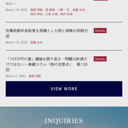
心に―
March 18, 2025
森信 茂樹 , 岡 直樹 , 小黒 一正 , 佐藤 主光 ,
田近 栄治 , 土居 丈朗 , 西沢 和彦
在職老齢年金制度を契機とした税と保険の役割分
Review
担
March 10, 2025
佐藤 主光
「103万円の壁」議論を振り返る―問題は財源だ
Review
けではないー連載コラム「税の交差点」 第128
回
March 7, 2025
森信 茂樹
VIEW MORE
INQUIRIES