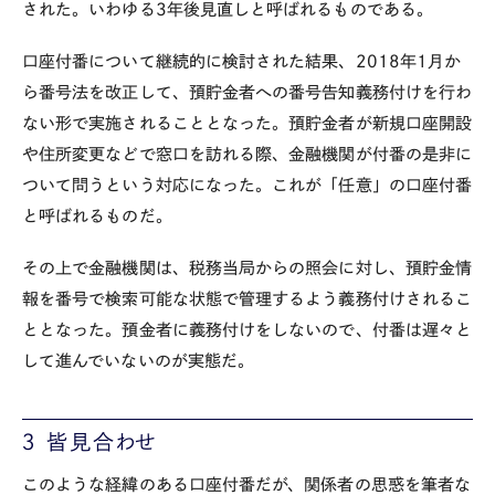
された。いわゆる
3
年後見直しと呼ばれるものである。
口座付番について継続的に検討された結果、
20
18年
1
月か
ら番号法を改正して、預貯金者への番号告知義務付けを行わ
ない形で実施されることとなった。預貯金者が新規口座開設
や住所変更などで窓口を訪れる際、金融機関が付番の是非に
ついて問うという対応になった。これが「任意」の口座付番
と呼ばれるものだ。
その上で金融機関は、税務当局からの照会に対し、預貯金情
報を番号で検索可能な状態で管理するよう義務付けされるこ
ととなった。預金者に義務付けをしないので、付番は遅々と
して進んでいないのが実態だ。
３ 皆見合わせ
このような経緯のある口座付番だが、関係者の思惑を筆者な