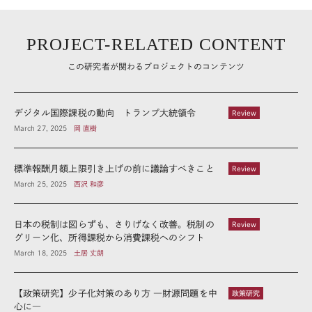
PROJECT-RELATED CONTENT
この研究者が関わるプロジェクトのコンテンツ
デジタル国際課税の動向 トランプ大統領令
Review
March 27, 2025
岡 直樹
標準報酬月額上限引き上げの前に議論すべきこと
Review
March 25, 2025
西沢 和彦
日本の税制は図らずも、さりげなく改善。税制の
Review
グリーン化、所得課税から消費課税へのシフト
March 18, 2025
土居 丈朗
【政策研究】少子化対策のあり方 ―財源問題を中
政策研究
心に―