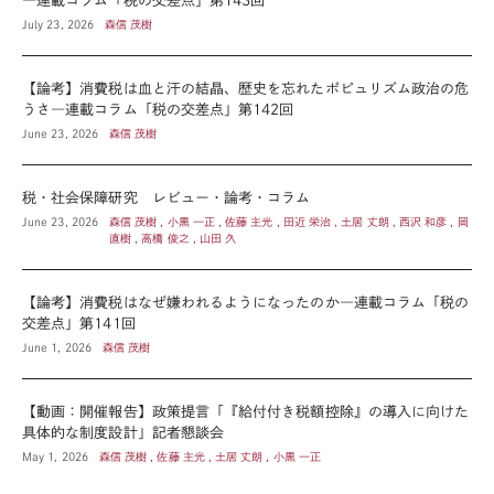
―連載コラム「税の交差点」第143回
July 23, 2026
森信 茂樹
【論考】消費税は血と汗の結晶、歴史を忘れたポピュリズム政治の危
うさ―連載コラム「税の交差点」第142回
June 23, 2026
森信 茂樹
税・社会保障研究 レビュー・論考・コラム
June 23, 2026
森信 茂樹 , 小黒 一正 , 佐藤 主光 , 田近 栄治 , 土居 丈朗 , 西沢 和彦 , 岡
直樹 , 高橋 俊之 , 山田 久
【論考】消費税はなぜ嫌われるようになったのか―連載コラム「税の
交差点」第141回
June 1, 2026
森信 茂樹
【動画：開催報告】政策提言「『給付付き税額控除』の導入に向けた
具体的な制度設計」記者懇談会
May 1, 2026
森信 茂樹 , 佐藤 主光 , 土居 丈朗 , 小黒 一正