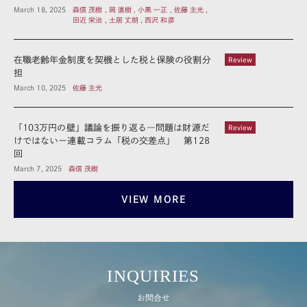
March 18, 2025
森信 茂樹 , 岡 直樹 , 小黒 一正 , 佐藤 主光 ,
田近 栄治 , 土居 丈朗 , 西沢 和彦
在職老齢年金制度を契機とした税と保険の役割分
Review
担
March 10, 2025
佐藤 主光
「103万円の壁」議論を振り返る―問題は財源だ
Review
けではないー連載コラム「税の交差点」 第128
回
March 7, 2025
森信 茂樹
VIEW MORE
INQUIRIES
お問合せ