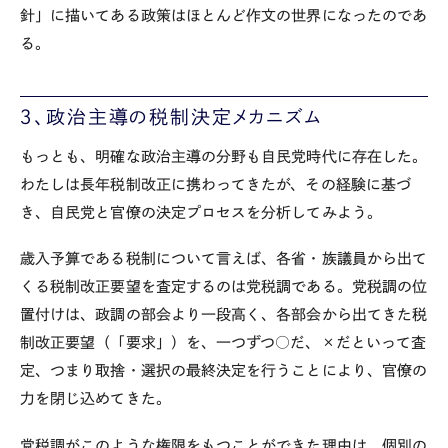
針」に描いてある政策はほとんど作文の世界になったのであ
る。
３、政治主導の税制決定メカニズム
もっとも、明確な政治主導の分野も自民党時代に存在した。
わたしは長年税制改正に携わってきたが、その経験に基づ
き、自民党と官僚の決定プロセスを分析してみよう。
歳入予算である税制について言えば、各省・族議員から出て
くる税制改正要望を査定するのは党税調である。党税調の位
置付けは、政調の部会より一段高く、各部会から出てきた税
制改正要望（「要求」）を、一つずつ○だ、×だといって査
定、つまり取捨・選択の最終決定を行うことにより、官僚の
力を閉じ込めてきた。
党税調がこのような権限をもつことができた理由は、個別の