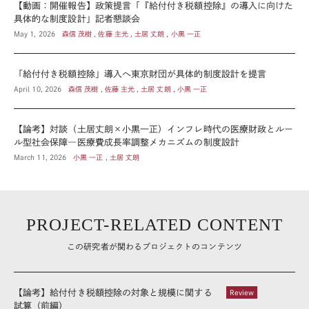
【動画：開催報告】政策提言「『給付付き税額控除』の導入に向けた
具体的な制度設計」記者懇談会
May 1, 2026
森信 茂樹 , 佐藤 主光 , 土居 丈朗 , 小黒 一正
「給付付き税額控除」導入へ東京財団が具体的制度設計を提言
April 10, 2026
森信 茂樹 , 佐藤 主光 , 土居 丈朗 , 小黒 一正
【論考】対談（土居丈朗×小黒一正）インフレ時代の医療財政とルー
ル型社会保障―医療費成長率調整メカニズムの制度設計
March 11, 2026
小黒 一正 , 土居 丈朗
PROJECT-RELATED CONTENT
この研究者が関わるプロジェクトのコンテンツ
【論考】給付付き税額控除の対象と規模に関する
Review
試算（前編）