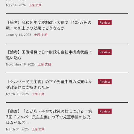
May 14, 2026
土居 丈朗
【論考】令和８年度税制改正大綱で「103万円の
Review
壁」の引上げの効果はどうなるか
January 14, 2026
土居 丈朗
【論考】国債増発は日本財政を自転車操業状態に
Review
追い込む
November 19, 2025
土居 丈朗
「シルバー民主主義」の下で児童手当の拡充はな
Review
ぜ政治的に支持されたか
March 31, 2025
土居 丈朗
【動画】「こども・子育て政策の核心に迫る：第
Review
7回『シルバー民主主義』の下で児童手当の拡充
はなぜ政治...
March 31, 2025
土居 丈朗