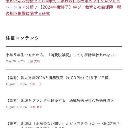
果のパネル分析と2020年代に求められる改革のマイクロシミュ
レーション分析
【2024年度終了】学び・教育と社会保障・税
の相互影響に関する研究
注目コンテンツ
小学５年生でもわかる。「消費税減税」しても家計は救われない！
May 20, 2025
土居 丈朗
【論考】骨太方針2026と債務残高（対GDP比）引き下げ目標
August 5, 2026
小黒 一正
【論考】地域をブランドへ転換する 地域放送が挑む放送外収入
August 4, 2026
江野 夏平
【論考】地域は「正解のない問い」とどう向き合うか ― KBC防災ネ