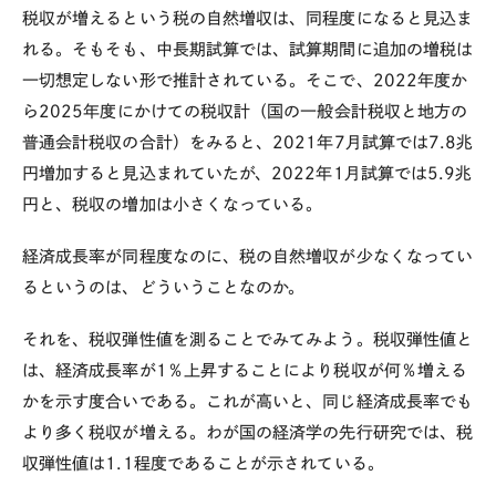
税収が増えるという税の自然増収は、同程度になると見込ま
れる。そもそも、中長期試算では、試算期間に追加の増税は
一切想定しない形で推計されている。そこで、
2022
年度か
ら
2025
年度にかけての税収計（国の一般会計税収と地方の
普通会計税収の合計）をみると、
2021
年
7
月試算では
7.8
兆
円増加すると見込まれていたが、
2022
年
1
月試算では
5.9
兆
円と、税収の増加は小さくなっている。
経済成長率が同程度なのに、税の自然増収が少なくなってい
るというのは、どういうことなのか。
それを、税収弾性値を測ることでみてみよう。税収弾性値と
は、経済成長率が
1
％上昇することにより税収が何％増える
かを示す度合いである。これが高いと、同じ経済成長率でも
より多く税収が増える。わが国の経済学の先行研究では、税
収弾性値は
1.1
程度であることが示されている。