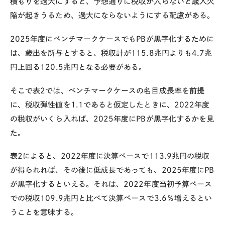
積もりを過大にすると、予想通りに税収が入らないと歳入欠
陥が起きうるため、過大にならないようにする配慮がある。
2025
年度にベンチマークケースでも
PB
が黒字化するために
は、歳出を所与とすると、税収計が
115.8
兆円よりも
4.7
兆
円上回る
120.5
兆円となる必要がある。
そこで表
2
では、ベンチマークケースの名目成長率を前提
に、税収弾性値を
1.1
であると仮定したときに、
2022
年度
の税収がいくら入れば、
2025
年度に
PB
が黒字化するかを見
た。
表
2
によると、
2022
年度に決算ベースで
113.9
兆円の税収
が得られれば、その後に低成長であっても、
2025
年度に
PB
が黒字化するといえる。それは、
2022
年度当初予算ベース
での税収
109.9
兆円と比べて決算ベースで
3.6
％増えるとい
うことを意味する。