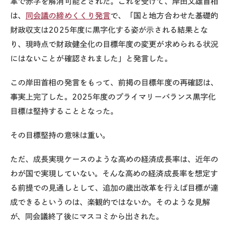
革で赤字を解消可能とされた。これを受けて、岸田文雄首相
は、
同会議の締めくくり発言
で、「国と地方合わせた基礎的
財政収支は
2025
年度に黒字化する姿が示される結果とな
り、現時点で財政健全化の目標年度の変更が求められる状況
にはないことが確認されました」と発言した。
この岸田首相の発言をもって、前掲の目標年度の再確認は、
事実上完了した。
2025
年度のプライマリーバランス黒字化
目標は堅持することとなった。
その目標堅持の意味は重い。
ただ、成長実現ケースのような高めの経済成長率は、近年の
わが国で実現していない。そんな高めの経済成長率を想定す
る前提での見通しとして、追加の歳出改革を行えば目標が達
成できるというのは、楽観的ではないか。そのような見解
が、同会議終了後にマスコミから出された。