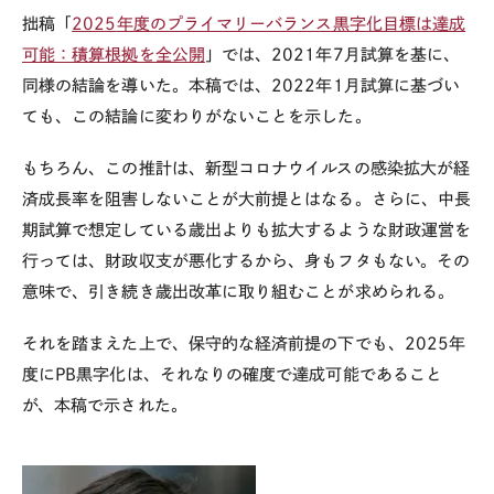
拙稿「
2025
年度のプライマリーバランス黒字化目標は達成
可能：積算根拠を全公開
」では、
2021
年
7
月試算を基に、
同様の結論を導いた。本稿では、
2022
年
1
月試算に基づい
ても、この結論に変わりがないことを示した。
もちろん、この推計は、新型コロナウイルスの感染拡大が経
済成長率を阻害しないことが大前提とはなる。さらに、中長
期試算で想定している歳出よりも拡大するような財政運営を
行っては、財政収支が悪化するから、身もフタもない。その
意味で、引き続き歳出改革に取り組むことが求められる。
それを踏まえた上で、保守的な経済前提の下でも、
2025
年
度に
PB
黒字化は、それなりの確度で達成可能であること
が、本稿で示された。