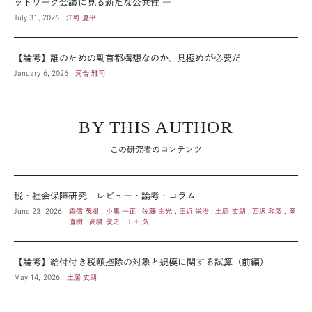
ットワーク会議に見る新たな公共性 ―
July 31, 2026
江野 夏平
【論考】誰のための副首都構想なのか、見極めが必要だ
January 6, 2026
河合 雅司
BY THIS AUTHOR
この研究者のコンテンツ
税・社会保障研究 レビュー・論考・コラム
June 23, 2026
森信 茂樹 , 小黒 一正 , 佐藤 主光 , 田近 栄治 , 土居 丈朗 , 西沢 和彦 , 岡
直樹 , 高橋 俊之 , 山田 久
【論考】給付付き税額控除の対象と規模に関する試算（前編）
May 14, 2026
土居 丈朗