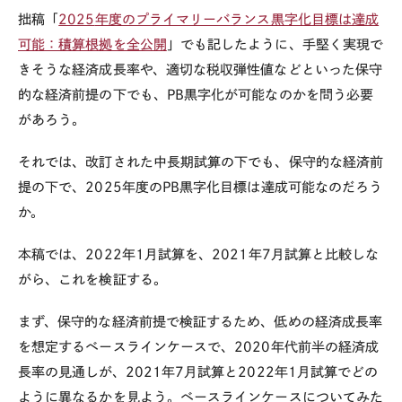
拙稿「
2025
年度のプライマリーバランス黒字化目標は達成
可能：積算根拠を全公開
」でも記したように、手堅く実現で
きそうな経済成長率や、適切な税収弾性値などといった保守
的な経済前提の下でも、
PB
黒字化が可能なのかを問う必要
があろう。
それでは、改訂された中長期試算の下でも、保守的な経済前
提の下で、
2025
年度の
PB
黒字化目標は達成可能なのだろう
か。
本稿では、
2022
年
1
月試算を、
2021
年
7
月試算と比較しな
がら、これを検証する。
まず、保守的な経済前提で検証するため、低めの経済成長率
を想定するベースラインケースで、
2020
年代前半の経済成
長率の見通しが、
2021
年
7
月試算と
2022
年
1
月試算でどの
ように異なるかを見よう。ベースラインケースについてみた