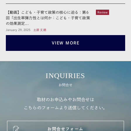
【動画】こども・子育て政策の核心に迫る：第6
Review
回「出⽣率弾⼒性とは何か：こども・⼦育て政策
の効果測定...
January 29, 2025
土居 丈朗
VIEW MORE
INQUIRIES
お問合せ
取材のお申込みやお問合せは
こちらのフォームより送信してください。
お問合せフォーム