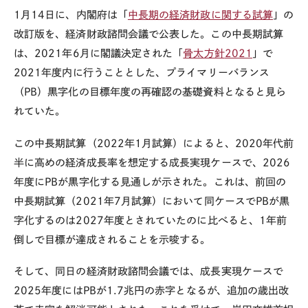
1
月
14
日に、内閣府は「
中長期の経済財政に関する試算
」の
改訂版を、経済財政諮問会議で公表した。この中長期試算
は、
2021
年
6
月に閣議決定された「
骨太方針
2021
」で
2021
年度内に行うこととした、プライマリーバランス
（
PB
）黒字化の目標年度の再確認の基礎資料となると見ら
れていた。
この中長期試算（
2022
年
1
月試算）によると、
2020
年代前
半に高めの経済成長率を想定する成長実現ケースで、
2026
年度に
PB
が黒字化する見通しが示された。これは、前回の
中長期試算（
2021
年
7
月試算）において同ケースで
PB
が黒
字化するのは
2027
年度とされていたのに比べると、
1
年前
倒しで目標が達成されることを示唆する。
そして、同日の経済財政諮問会議では、成長実現ケースで
2025
年度には
PB
が
1.7
兆円の赤字となるが、追加の歳出改