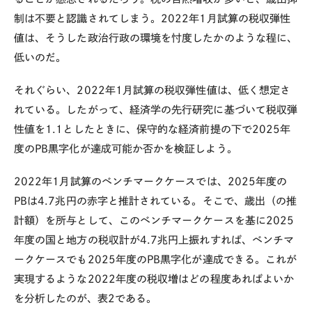
制は不要と認識されてしまう。
2022
年
1
月試算の税収弾性
値は、そうした政治行政の環境を忖度したかのような程に、
低いのだ。
それぐらい、
2022
年
1
月試算の税収弾性値は、低く想定さ
れている。したがって、経済学の先行研究に基づいて税収弾
性値を
1.1
としたときに、保守的な経済前提の下で
2025
年
度の
PB
黒字化が達成可能か否かを検証しよう。
2022
年
1
月試算のベンチマークケースでは、
2025
年度の
PB
は
4.7
兆円の赤字と推計されている。そこで、歳出（の推
計額）を所与として、このベンチマークケースを基に
2025
年度の国と地方の税収計が
4.7
兆円上振れすれば、ベンチマ
ークケースでも
2025
年度の
PB
黒字化が達成できる。これが
実現するような
2022
年度の税収増はどの程度あればよいか
を分析したのが、表
2
である。