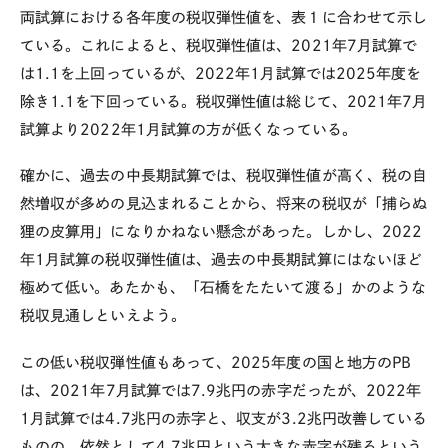
両試算における各年度の税収弾性値を、表１に合わせて示し
ている。これによると、税収弾性値は、
2021
年
7
月試算で
は
1.1
を上回っているが、
2022
年
1
月試算では
2025
年度を
除き
1.1
を下回っている。税収弾性値は総じて、
2021
年
7
月
試算より
2022
年
1
月試算の方が低くなっている。
確かに、過去の中長期試算では、税収弾性値が高く、税の自
然増収が多めの見込まれることから、将来の税収が「捕らぬ
狸の皮算用」になりかねない懸念があった。しかし、
2022
年
1
月試算の税収弾性値は、過去の中長期試算にはないほど
極めて低い。あたかも、「石橋をたたいて渡る」かのような
税収見通しといえよう。
この低い税収弾性値もあって、
2025
年度の国と地方の
PB
は、
2021
年
7
月試算では
7.9
兆円の赤字だったが、
2022
年
1
月試算では
4.7
兆円の赤字と、収支が
3.2
兆円改善している
ものの、依然として
4.7
兆円という大きな赤字が残るという