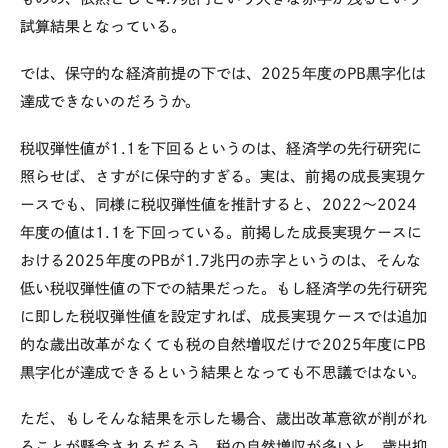
試算結果となっている。
では、保守的な経済前提の下では、
2025
年度の
PB
黒字化は
達成できないのだろうか。
税収弾性値が
1.1
を下回るというのは、経済学の先行研究に
照らせば、さすがに保守的すぎる。実は、前掲の成長実現ケ
ースでも、同様に税収弾性値を推計すると、
2022
～
2024
年度の値は
1.1
を下回っている。前掲した成長実現ケースに
おける
2025
年度の
PB
が
1.7
兆円の赤字というのは、そんな
低い税収弾性値の下での結果だった。もし経済学の先行研究
に即した税収弾性値を設定すれば、成長実現ケースでは追加
的な歳出改革がなくても税の自然増収だけで
2025
年度に
PB
黒字化が達成できるという結果となっても不思議ではない。
ただ、もしそんな結果を示した場合、歳出改革意欲が削がれ
ることが懸念されるだろう。税の自然増収が多いと、歳出抑